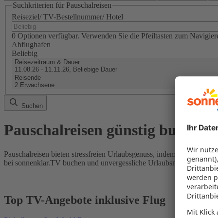
Suchkriterien für Pauschalreisen
Reiseziel/ TV-Bestellnummer/ Hotel
0 Optionen verfügbar. Verwenden Sie die Pfeiltasten zum Navigier
Abflughafen
Beliebig
Reisezeitraum & Dauer
11.08.26 - 11.11.26, Beliebige Dauer
Reisende
2 Erwachsene
Suchen
Pauschalreisen günstig buchen
Pauschalreisen bieten stressfreien Urlaubsgenuss, indem Flug und Hot
bei sonnenklar.TV buchen und unvergessliche Urlaubsmomente erleb
Top TV-Angebote inklusive Flug