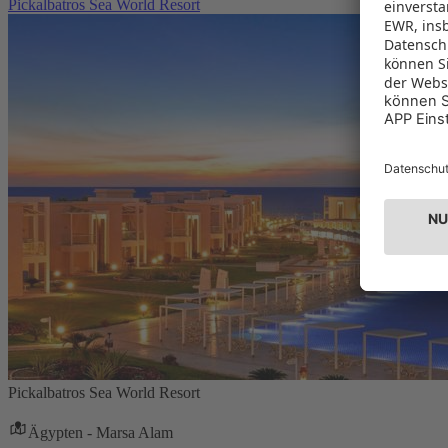
Pickalbatros Sea World Resort
Pickalbatros Sea World Resort
Ägypten - Marsa Alam