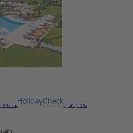
n 96% vor
(2407)
96%
altung