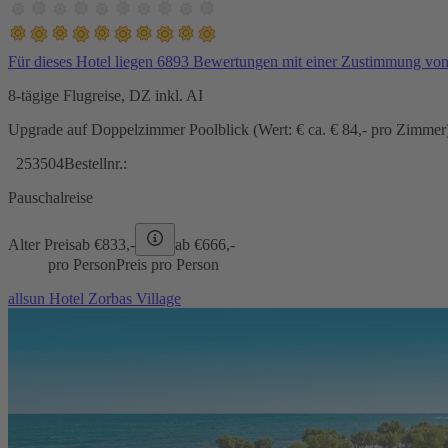
Für dieses Hotel liegen 6893 Bewertungen mit einer Zustimmung vo
8-tägige Flugreise, DZ inkl. AI
Upgrade auf Doppelzimmer Poolblick (Wert: € ca. € 84,- pro Zimmer) 
253504
Bestellnr.:
Pauschalreise
Alter Preis
ab €
833,-
ab €
666,-
pro Person
Preis pro Person
allsun Hotel Zorbas Village