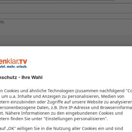
en.
el in einem Paket kombiniert werden – das spart Zeit und Geld. Nutzen 
en!