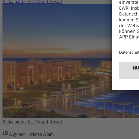
Pickalbatros Sea World Resort
Pickalbatros Sea World Resort
Ägypten - Marsa Alam