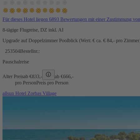
Für dieses Hotel liegen 6893 Bewertungen mit einer Zustimmung vo
8-tägige Flugreise, DZ inkl. AI
Upgrade auf Doppelzimmer Poolblick (Wert: € ca. € 84,- pro Zimmer) 
253504
Bestellnr.:
Pauschalreise
Alter Preis
ab €
833,-
ab €
666,-
pro Person
Preis pro Person
allsun Hotel Zorbas Village