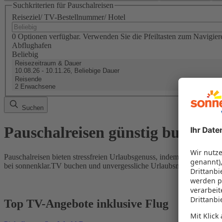
Suchkriterien für Pauschalreisen
Reiseziel/ TV-Bestellnummer/ Hotel
0 Optionen verfügbar. Verwenden Sie die Pfeiltasten zum Navigier
Abflughafen
Beliebig
Reisezeitraum & Dauer
10.08.26 - 10.11.26, Beliebige Dauer
Reisende
2 Erwachsene
Suchen
Pauschalreisen günstig buchen
Pauschalreisen bieten stressfreien Urlaubsgenuss, indem Flug und Hot
bei sonnenklar.TV buchen und unvergessliche Urlaubsmomente erleb
Top TV-Angebote inklusive Flug