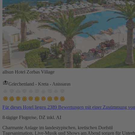
allsun Hotel Zorbas Village
Griechenland - Kreta - Anissaras
Für dieses Hotel liegen 2389 Bewertungen mit einer Zustimmung vo
8-tägige Flugreise, DZ inkl. AI
Charmante Anlage im landestypischen, kretischen Dorfstil
Tagesanimation, Live-Musik und Shows am Abend sorgen für Unterh