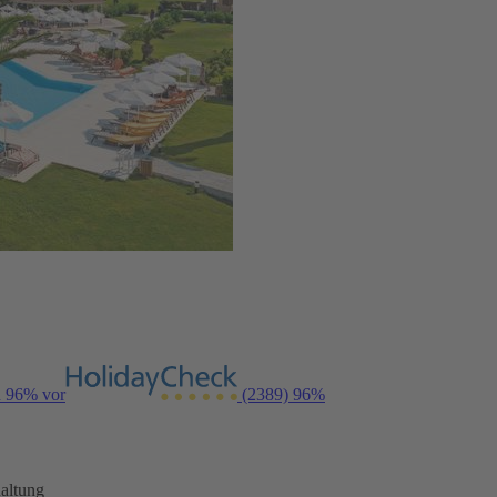
n 96% vor
(2389)
96%
altung