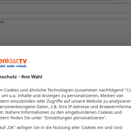
en.
el in einem Paket kombiniert werden – das spart Zeit und Geld. Nutzen 
en!