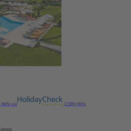
n 96% vor
(2389)
96%
altung