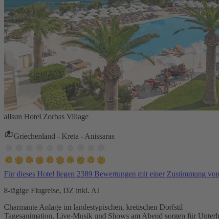
allsun Hotel Zorbas Village
Griechenland - Kreta - Anissaras
Für dieses Hotel liegen 2389 Bewertungen mit einer Zustimmung vo
8-tägige Flugreise, DZ inkl. AI
Charmante Anlage im landestypischen, kretischen Dorfstil
Tagesanimation, Live-Musik und Shows am Abend sorgen für Unterh