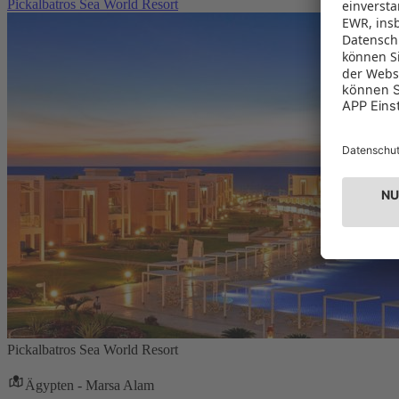
Pickalbatros Sea World Resort
Pickalbatros Sea World Resort
Ägypten - Marsa Alam