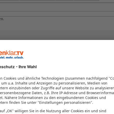
en.
el in einem Paket kombiniert werden – das spart Zeit und Geld. Nutzen 
en!