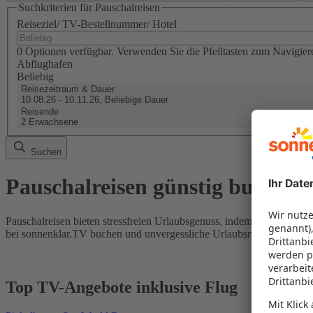
Suchkriterien für Pauschalreisen
Reiseziel/ TV-Bestellnummer/ Hotel
0 Optionen verfügbar. Verwenden Sie die Pfeiltasten zum Navigier
Abflughafen
Beliebig
Reisezeitraum & Dauer
10.08.26 - 10.11.26, Beliebige Dauer
Reisende
2 Erwachsene
Suchen
Pauschalreisen günstig buchen
Pauschalreisen bieten stressfreien Urlaubsgenuss, indem Flug und Hot
bei sonnenklar.TV buchen und unvergessliche Urlaubsmomente erleb
Top TV-Angebote inklusive Flug