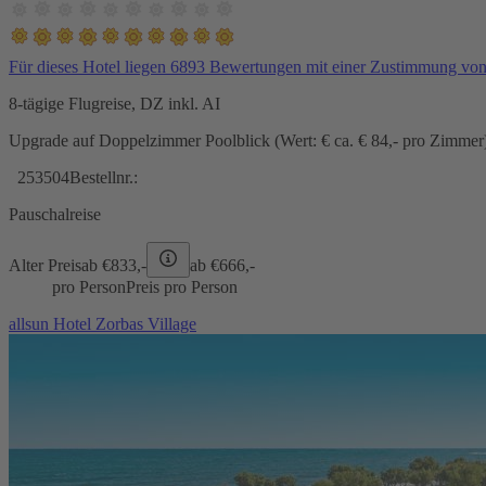
Für dieses Hotel liegen 6893 Bewertungen mit einer Zustimmung vo
8-tägige Flugreise, DZ inkl. AI
Upgrade auf Doppelzimmer Poolblick (Wert: € ca. € 84,- pro Zimmer) 
253504
Bestellnr.:
Pauschalreise
Alter Preis
ab €
833,-
ab €
666,-
pro Person
Preis pro Person
allsun Hotel Zorbas Village