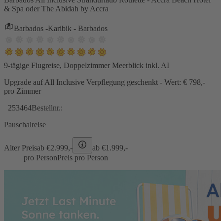
& Spa oder The Abidah by Accra
Barbados -Karibik - Barbados
9-tägige Flugreise, Doppelzimmer Meerblick inkl. AI
Upgrade auf All Inclusive Verpflegung geschenkt - Wert: € 798,-
pro Zimmer
253464
Bestellnr.:
Pauschalreise
Alter Preis
ab €
2.999,-
ab €
1.999,-
pro Person
Preis pro Person