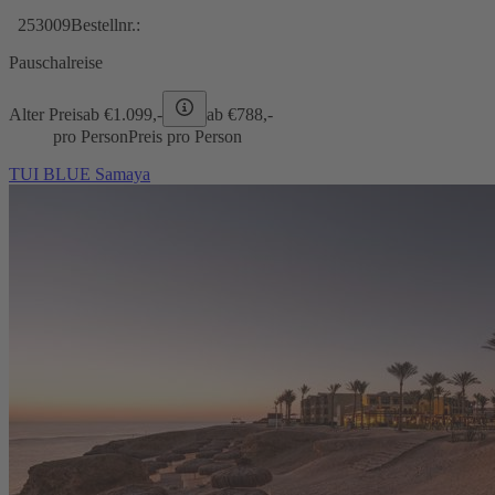
253009
Bestellnr.:
Pauschalreise
Alter Preis
ab €
1.099,-
ab €
788,-
pro Person
Preis pro Person
TUI BLUE Samaya