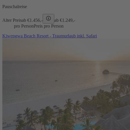
Pauschalreise
Alter Preis
ab €
1.456,-
ab €
1.249,-
pro Person
Preis pro Person
Kiwengwa Beach Resort - Traumurlaub inkl. Safari