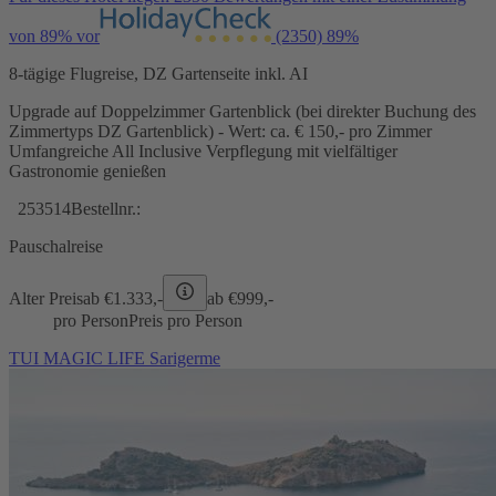
von 89% vor
(2350)
89%
8-tägige Flugreise, DZ Gartenseite inkl. AI
Upgrade auf Doppelzimmer Gartenblick (bei direkter Buchung des
Zimmertyps DZ Gartenblick) - Wert: ca. € 150,- pro Zimmer
Umfangreiche All Inclusive Verpflegung mit vielfältiger
Gastronomie genießen
253514
Bestellnr.:
Pauschalreise
Alter Preis
ab €
1.333,-
ab €
999,-
pro Person
Preis pro Person
TUI MAGIC LIFE Sarigerme