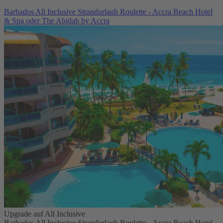
Barbados All Inclusive Strandurlaub Roulette - Accra Beach Hotel
& Spa oder The Abidah by Accra
Upgrade auf All Inclusive
Barbados All Inclusive Strandurlaub Roulette - Accra Beach Hotel