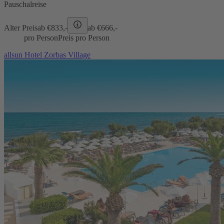
Pauschalreise
Alter Preis
ab €
833,-
ab €
666,-
pro Person
Preis pro Person
allsun Hotel Zorbas Village