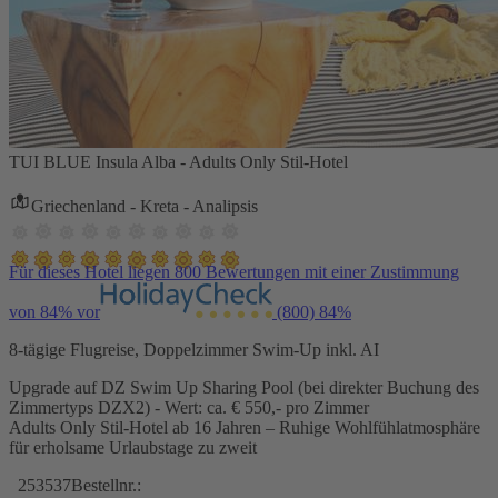
TUI BLUE Insula Alba - Adults Only Stil-Hotel
Griechenland - Kreta - Analipsis
Für dieses Hotel liegen 800 Bewertungen mit einer Zustimmung
von 84% vor
(800)
84%
8-tägige Flugreise, Doppelzimmer Swim-Up inkl. AI
Upgrade auf DZ Swim Up Sharing Pool (bei direkter Buchung des
Zimmertyps DZX2) - Wert: ca. € 550,- pro Zimmer
Adults Only Stil-Hotel ab 16 Jahren – Ruhige Wohlfühlatmosphäre
für erholsame Urlaubstage zu zweit
253537
Bestellnr.: