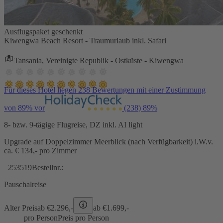
Ausflugspaket geschenkt
Kiwengwa Beach Resort - Traumurlaub inkl. Safari
Tansania, Vereinigte Republik - Ostküste - Kiwengwa
Für dieses Hotel liegen 238 Bewertungen mit einer Zustimmung
von 89% vor
(238)
89%
8- bzw. 9-tägige Flugreise, DZ inkl. AI light
Upgrade auf Doppelzimmer Meerblick (nach Verfügbarkeit) i.W.v.
ca. € 134,- pro Zimmer
253519
Bestellnr.:
Pauschalreise
Alter Preis
ab €
2.296,-
ab €
1.699,-
pro Person
Preis pro Person