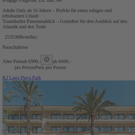
8-tägige Flugreise, DZ inkl. HP
Adults Only ab 16 Jahren – Perfekt für einen ruhigen und
erholsamen Urlaub
Traumhafter Panoramablick – Genießen Sie den Ausblick auf den
Atlantik und den Teide
253538
Bestellnr.:
Pauschalreise
Alter Preis
ab €
999,-
ab €
699,-
pro Person
Preis pro Person
R2 Lago Playa Park