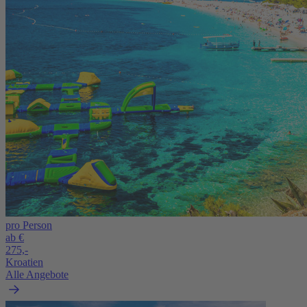
pro Person
ab €
275,-
Kroatien
Alle Angebote