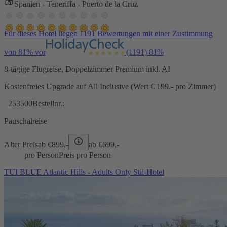
Spanien - Teneriffa - Puerto de la Cruz
Für dieses Hotel liegen 1191 Bewertungen mit einer Zustimmung
von 81% vor
(1191)
81%
8-tägige Flugreise, Doppelzimmer Premium inkl. AI
Kostenfreies Upgrade auf All Inclusive (Wert € 199.- pro Zimmer)
253500
Bestellnr.:
Pauschalreise
Alter Preis
ab €
899,-
ab €
699,-
pro Person
Preis pro Person
TUI BLUE Atlantic Hills - Adults Only Stil-Hotel