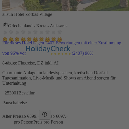
allsun Hotel Zorbas Village
Griechenland - Kreta - Anissaras
Für dieses Hotel liegen 2407 Bewertungen mit einer Zustimmung
von 96% vor
(2407)
96%
8-tägige Flugreise, DZ inkl. AI
Charmante Anlage im landestypischen, kretischen Dorfstil
Tagesanimation, Live-Musik und Shows am Abend sorgen für
Unterhaltung
253001
Bestellnr.:
Pauschalreise
Alter Preis
ab €
899,-
ab €
697,-
pro Person
Preis pro Person