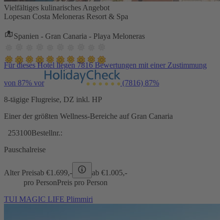
Vielfältiges kulinarisches Angebot
Lopesan Costa Meloneras Resort & Spa
Spanien - Gran Canaria - Playa Meloneras
Für dieses Hotel liegen 7816 Bewertungen mit einer Zustimmung
von 87% vor
(7816)
87%
8-tägige Flugreise, DZ inkl. HP
Einer der größten Wellness-Bereiche auf Gran Canaria
253100
Bestellnr.:
Pauschalreise
Alter Preis
ab €
1.699,-
ab €
1.005,-
pro Person
Preis pro Person
TUI MAGIC LIFE Plimmiri