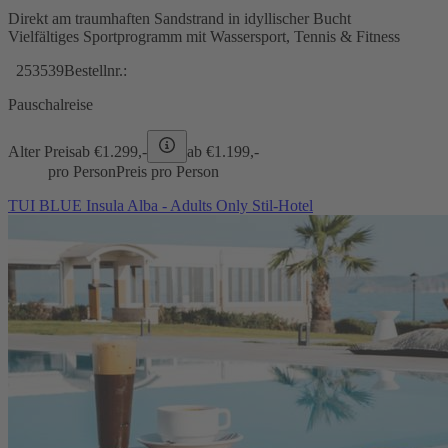
Direkt am traumhaften Sandstrand in idyllischer Bucht
Vielfältiges Sportprogramm mit Wassersport, Tennis & Fitness
253539
Bestellnr.:
Pauschalreise
Alter Preis
ab €
1.299,-
ab €
1.199,-
pro Person
Preis pro Person
TUI BLUE Insula Alba - Adults Only Stil-Hotel