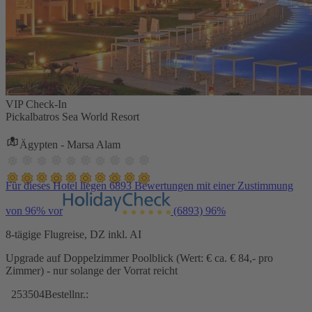
VIP Check-In
Pickalbatros Sea World Resort
Ägypten - Marsa Alam
Für dieses Hotel liegen 6893 Bewertungen mit einer Zustimmung
von 96% vor
(6893)
96%
8-tägige Flugreise, DZ inkl. AI
Upgrade auf Doppelzimmer Poolblick (Wert: € ca. € 84,- pro
Zimmer) - nur solange der Vorrat reicht
253504
Bestellnr.: