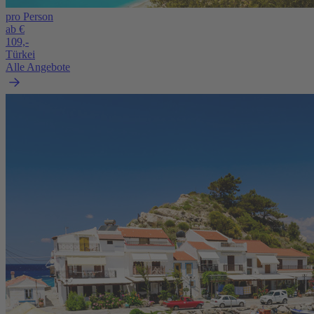
pro Person
ab €
109,-
Türkei
Alle Angebote