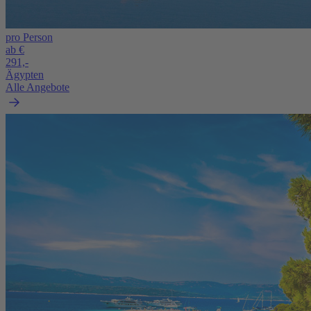
pro Person
ab €
291,-
Ägypten
Alle Angebote