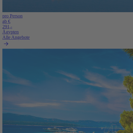
pro Person
ab €
291,-
Ägypten
Alle Angebote