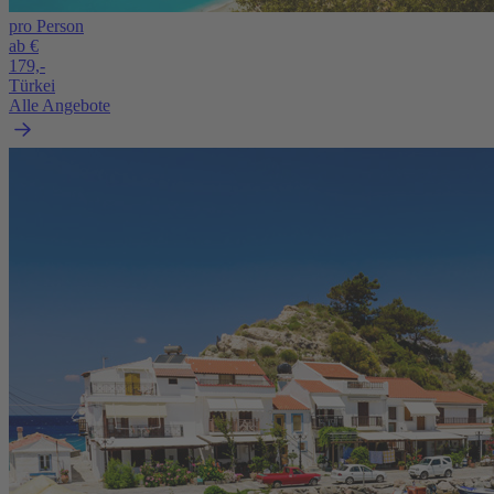
pro Person
ab €
179,-
Türkei
Alle Angebote