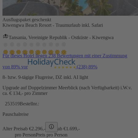
Ausflugspaket geschenkt
Kiwengwa Beach Resort - Traumurlaub inkl. Safari
Tansania, Vereinigte Republik - Ostküste - Kiwengwa
Für dieses Hotel liegen 238 Bewertungen mit einer Zustimmung
von 89% vor
(238)
89%
8- bzw. 9-tägige Flugreise, DZ inkl. AI light
Upgrade auf Doppelzimmer Meerblick (nach Verfügbarkeit) i.W.v.
ca. € 134,- pro Zimmer
253519
Bestellnr.:
Pauschalreise
Alter Preis
ab €
2.296,-
ab €
1.699,-
pro Person
Preis pro Person