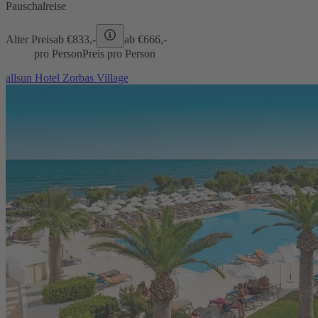
Pauschalreise
Alter Preis
ab €
833,-
ab €
666,-
pro Person
Preis pro Person
allsun Hotel Zorbas Village