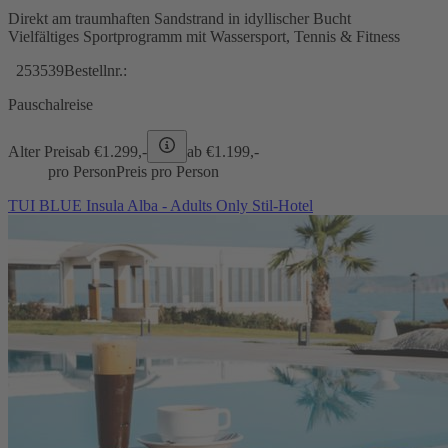
Direkt am traumhaften Sandstrand in idyllischer Bucht
Vielfältiges Sportprogramm mit Wassersport, Tennis & Fitness
253539
Bestellnr.:
Pauschalreise
Alter Preis
ab €
1.299,-
ab €
1.199,-
pro Person
Preis pro Person
TUI BLUE Insula Alba - Adults Only Stil-Hotel