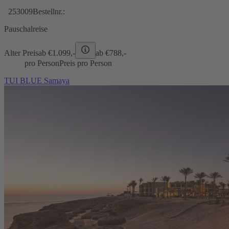
253009
Bestellnr.:
Pauschalreise
Alter Preis
ab €
1.099,-
ab €
788,-
pro Person
Preis pro Person
TUI BLUE Samaya