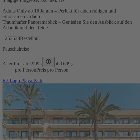
8-tägige Flugreise, DZ inkl. HP
Adults Only ab 16 Jahren – Perfekt für einen ruhigen und
erholsamen Urlaub
Traumhafter Panoramablick – Genießen Sie den Ausblick auf den
Atlantik und den Teide
253538
Bestellnr.:
Pauschalreise
Alter Preis
ab €
999,-
ab €
699,-
pro Person
Preis pro Person
R2 Lago Playa Park