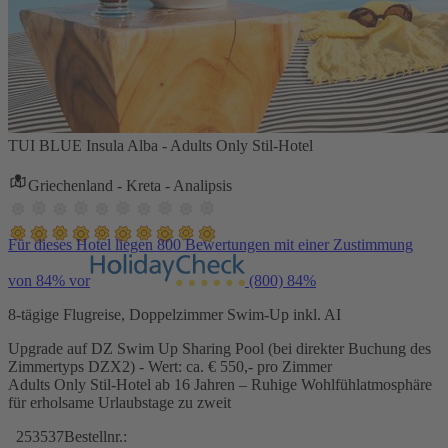
TUI BLUE Insula Alba - Adults Only Stil-Hotel
Griechenland - Kreta - Analipsis
Für dieses Hotel liegen 800 Bewertungen mit einer Zustimmung
von 84% vor
(800)
84%
8-tägige Flugreise, Doppelzimmer Swim-Up inkl. AI
Upgrade auf DZ Swim Up Sharing Pool (bei direkter Buchung des
Zimmertyps DZX2) - Wert: ca. € 550,- pro Zimmer
Adults Only Stil-Hotel ab 16 Jahren – Ruhige Wohlfühlatmosphäre
für erholsame Urlaubstage zu zweit
253537
Bestellnr.: