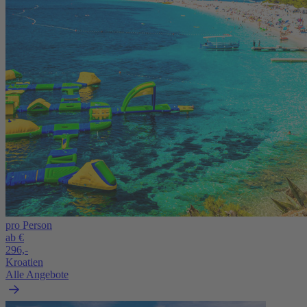
pro Person
ab €
296,-
Kroatien
Alle Angebote