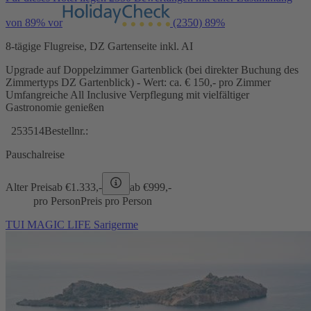
von 89% vor
(2350)
89%
8-tägige Flugreise, DZ Gartenseite inkl. AI
Upgrade auf Doppelzimmer Gartenblick (bei direkter Buchung des
Zimmertyps DZ Gartenblick) - Wert: ca. € 150,- pro Zimmer
Umfangreiche All Inclusive Verpflegung mit vielfältiger
Gastronomie genießen
253514
Bestellnr.:
Pauschalreise
Alter Preis
ab €
1.333,-
ab €
999,-
pro Person
Preis pro Person
TUI MAGIC LIFE Sarigerme