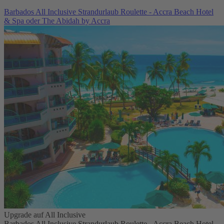
Barbados All Inclusive Strandurlaub Roulette - Accra Beach Hotel
& Spa oder The Abidah by Accra
Upgrade auf All Inclusive
Barbados All Inclusive Strandurlaub Roulette - Accra Beach Hotel