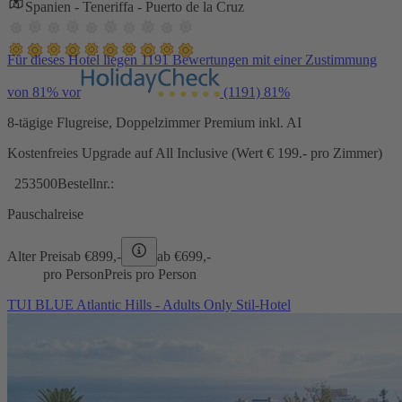
Spanien - Teneriffa - Puerto de la Cruz
Für dieses Hotel liegen 1191 Bewertungen mit einer Zustimmung
von 81% vor
(1191)
81%
8-tägige Flugreise, Doppelzimmer Premium inkl. AI
Kostenfreies Upgrade auf All Inclusive (Wert € 199.- pro Zimmer)
253500
Bestellnr.:
Pauschalreise
Alter Preis
ab €
899,-
ab €
699,-
pro Person
Preis pro Person
TUI BLUE Atlantic Hills - Adults Only Stil-Hotel