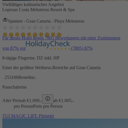
Vielfältiges kulinarisches Angebot
Lopesan Costa Meloneras Resort & Spa
Spanien - Gran Canaria - Playa Meloneras
Für dieses Hotel liegen 7805 Bewertungen mit einer Zustimmung
von 87% vor
(7805)
87%
8-tägige Flugreise, DZ inkl. HP
Einer der größten Wellness-Bereiche auf Gran Canaria
253100
Bestellnr.:
Pauschalreise
Alter Preis
ab €
1.699,-
ab €
1.005,-
pro Person
Preis pro Person
TUI MAGIC LIFE Plimmiri