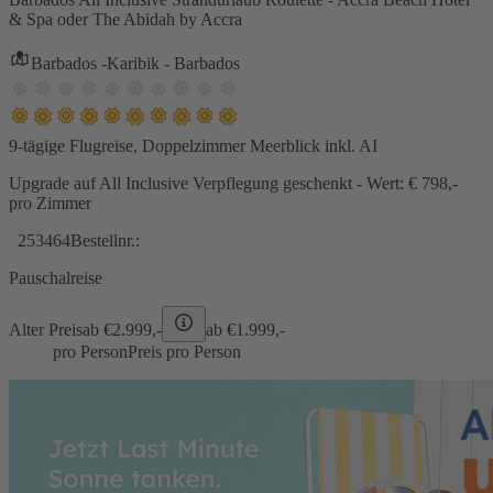
& Spa oder The Abidah by Accra
Barbados -Karibik - Barbados
9-tägige Flugreise, Doppelzimmer Meerblick inkl. AI
Upgrade auf All Inclusive Verpflegung geschenkt - Wert: € 798,-
pro Zimmer
253464
Bestellnr.:
Pauschalreise
Alter Preis
ab €
2.999,-
ab €
1.999,-
pro Person
Preis pro Person