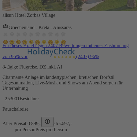
allsun Hotel Zorbas Village
Griechenland - Kreta - Anissaras
Für dieses Hotel liegen 2407 Bewertungen mit einer Zustimmung
von 96% vor
(2407)
96%
8-tägige Flugreise, DZ inkl. AI
Charmante Anlage im landestypischen, kretischen Dorfstil
Tagesanimation, Live-Musik und Shows am Abend sorgen für
Unterhaltung
253001
Bestellnr.:
Pauschalreise
Alter Preis
ab €
899,-
ab €
697,-
pro Person
Preis pro Person