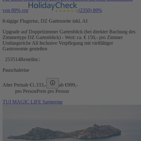
von 89% vor
(2350)
89%
8-tägige Flugreise, DZ Gartenseite inkl. AI
Upgrade auf Doppelzimmer Gartenblick (bei direkter Buchung des
Zimmertyps DZ Gartenblick) - Wert: ca. € 150,- pro Zimmer
Umfangreiche All Inclusive Verpflegung mit vielfältiger
Gastronomie genießen
253514
Bestellnr.:
Pauschalreise
Alter Preis
ab €
1.333,-
ab €
999,-
pro Person
Preis pro Person
TUI MAGIC LIFE Sarigerme