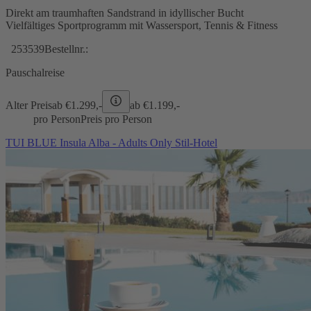
Direkt am traumhaften Sandstrand in idyllischer Bucht
Vielfältiges Sportprogramm mit Wassersport, Tennis & Fitness
253539
Bestellnr.:
Pauschalreise
Alter Preis
ab €
1.299,-
ab €
1.199,-
pro Person
Preis pro Person
TUI BLUE Insula Alba - Adults Only Stil-Hotel