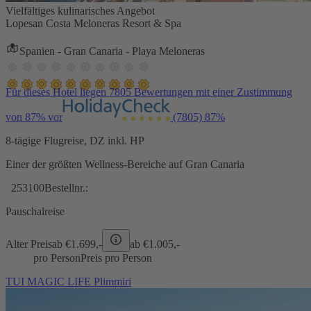
Vielfältiges kulinarisches Angebot
Lopesan Costa Meloneras Resort & Spa
Spanien - Gran Canaria - Playa Meloneras
Für dieses Hotel liegen 7805 Bewertungen mit einer Zustimmung
von 87% vor
(7805)
87%
8-tägige Flugreise, DZ inkl. HP
Einer der größten Wellness-Bereiche auf Gran Canaria
253100
Bestellnr.:
Pauschalreise
Alter Preis
ab €
1.699,-
ab €
1.005,-
pro Person
Preis pro Person
TUI MAGIC LIFE Plimmiri