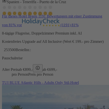
Spanien - Teneriffa - Puerto de la Cruz
Für dieses Hotel liegen 1191 Bewertungen mit einer Zustimmung
von 81% vor
(1191)
81%
8-tägige Flugreise, Doppelzimmer Premium inkl. AI
Kostenfreies Upgrade auf All Inclusive (Wert € 199.- pro Zimmer)
253500
Bestellnr.:
Pauschalreise
Alter Preis
ab €
899,-
ab €
699,-
pro Person
Preis pro Person
TUI BLUE Atlantic Hills - Adults Only Stil-Hotel