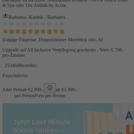
& Spa oder The Abidah by Accra
Barbados -Karibik - Barbados
9-tägige Flugreise, Doppelzimmer Meerblick inkl. AI
Upgrade auf All Inclusive Verpflegung geschenkt - Wert: € 798,-
pro Zimmer
253464
Bestellnr.:
Pauschalreise
Alter Preis
ab €
2.999,-
ab €
1.999,-
pro Person
Preis pro Person