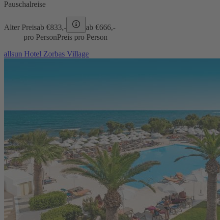
Pauschalreise
Alter Preis
ab €
833,-
ab €
666,-
pro Person
Preis pro Person
allsun Hotel Zorbas Village