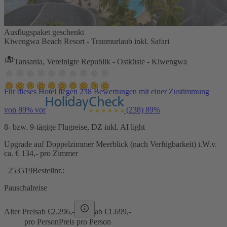
Ausflugspaket geschenkt
Kiwengwa Beach Resort - Traumurlaub inkl. Safari
Tansania, Vereinigte Republik - Ostküste - Kiwengwa
Für dieses Hotel liegen 238 Bewertungen mit einer Zustimmung
von 89% vor
(238)
89%
8- bzw. 9-tägige Flugreise, DZ inkl. AI light
Upgrade auf Doppelzimmer Meerblick (nach Verfügbarkeit) i.W.v.
ca. € 134,- pro Zimmer
253519
Bestellnr.:
Pauschalreise
Alter Preis
ab €
2.296,-
ab €
1.699,-
pro Person
Preis pro Person