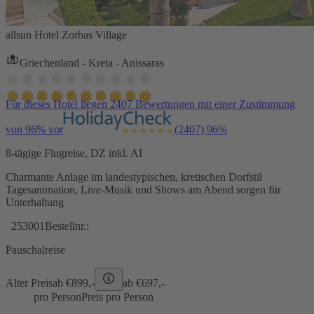
allsun Hotel Zorbas Village
Griechenland - Kreta - Anissaras
Für dieses Hotel liegen 2407 Bewertungen mit einer Zustimmung
von 96% vor
(2407)
96%
8-tägige Flugreise, DZ inkl. AI
Charmante Anlage im landestypischen, kretischen Dorfstil
Tagesanimation, Live-Musik und Shows am Abend sorgen für
Unterhaltung
253001
Bestellnr.:
Pauschalreise
Alter Preis
ab €
899,-
ab €
697,-
pro Person
Preis pro Person