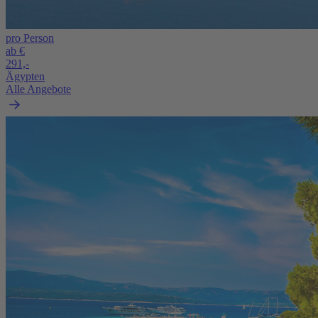
pro Person
ab €
291,-
Ägypten
Alle Angebote