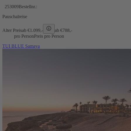
253009
Bestellnr.:
Pauschalreise
Alter Preis
ab €
1.099,-
ab €
788,-
pro Person
Preis pro Person
TUI BLUE Samaya