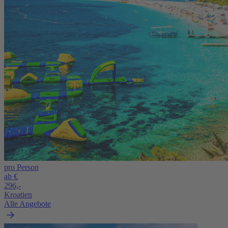
pro Person
ab €
296,-
Kroatien
Alle Angebote