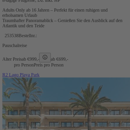
8-tägige Flugreise, DZ inkl. HP
Adults Only ab 16 Jahren – Perfekt für einen ruhigen und
erholsamen Urlaub
Traumhafter Panoramablick – Genießen Sie den Ausblick auf den
Atlantik und den Teide
253538
Bestellnr.:
Pauschalreise
Alter Preis
ab €
999,-
ab €
699,-
pro Person
Preis pro Person
R2 Lago Playa Park