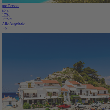
pro Person
ab €
179,-
Türkei
Alle Angebote