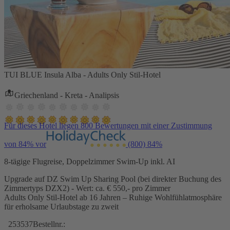
TUI BLUE Insula Alba - Adults Only Stil-Hotel
Griechenland - Kreta - Analipsis
Für dieses Hotel liegen 800 Bewertungen mit einer Zustimmung
von 84% vor
(800)
84%
8-tägige Flugreise, Doppelzimmer Swim-Up inkl. AI
Upgrade auf DZ Swim Up Sharing Pool (bei direkter Buchung des
Zimmertyps DZX2) - Wert: ca. € 550,- pro Zimmer
Adults Only Stil-Hotel ab 16 Jahren – Ruhige Wohlfühlatmosphäre
für erholsame Urlaubstage zu zweit
253537
Bestellnr.: