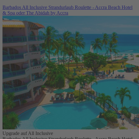
Barbados All Inclusive Strandurlaub Roulette - Accra Beach Hotel
& Spa oder The Abidah by Accra
Upgrade auf All Inclusive
Barbados All Inclusive Strandurlaub Roulette - Accra Beach Hotel