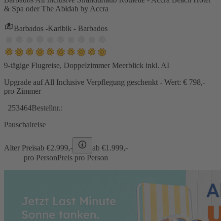
& Spa oder The Abidah by Accra
Barbados -Karibik - Barbados
9-tägige Flugreise, Doppelzimmer Meerblick inkl. AI
Upgrade auf All Inclusive Verpflegung geschenkt - Wert: € 798,-
pro Zimmer
253464
Bestellnr.:
Pauschalreise
Alter Preis
ab €
2.999,-
ab €
1.999,-
pro Person
Preis pro Person