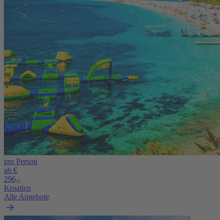
pro Person
ab €
296,-
Kroatien
Alle Angebote