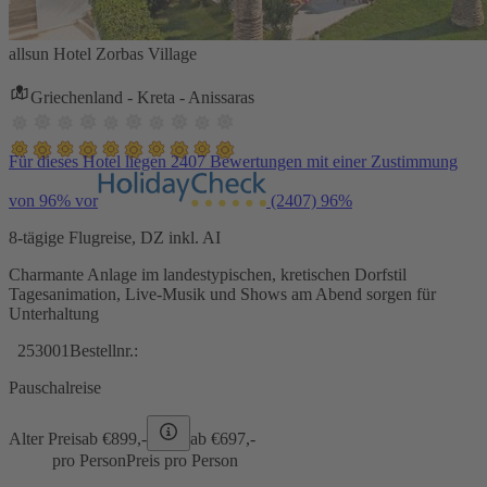
allsun Hotel Zorbas Village
Griechenland - Kreta - Anissaras
Für dieses Hotel liegen 2407 Bewertungen mit einer Zustimmung
von 96% vor
(2407)
96%
8-tägige Flugreise, DZ inkl. AI
Charmante Anlage im landestypischen, kretischen Dorfstil
Tagesanimation, Live-Musik und Shows am Abend sorgen für
Unterhaltung
253001
Bestellnr.:
Pauschalreise
Alter Preis
ab €
899,-
ab €
697,-
pro Person
Preis pro Person