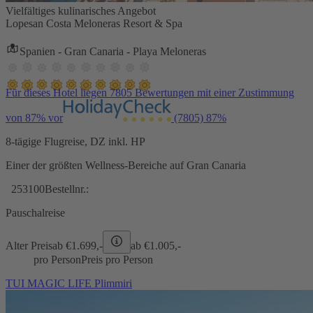
Vielfältiges kulinarisches Angebot
Lopesan Costa Meloneras Resort & Spa
Spanien - Gran Canaria - Playa Meloneras
Für dieses Hotel liegen 7805 Bewertungen mit einer Zustimmung
von 87% vor
(7805)
87%
8-tägige Flugreise, DZ inkl. HP
Einer der größten Wellness-Bereiche auf Gran Canaria
253100
Bestellnr.:
Pauschalreise
Alter Preis
ab €
1.699,-
ab €
1.005,-
pro Person
Preis pro Person
TUI MAGIC LIFE Plimmiri