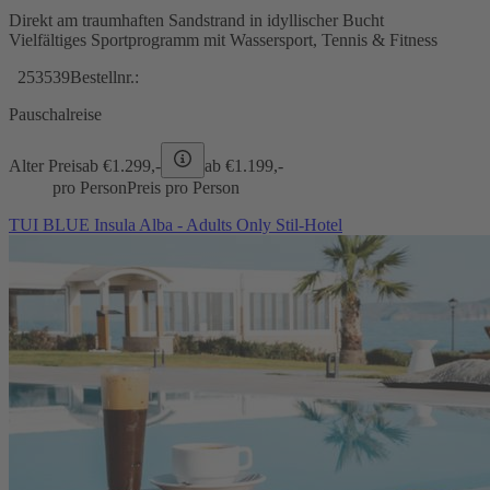
Direkt am traumhaften Sandstrand in idyllischer Bucht
Vielfältiges Sportprogramm mit Wassersport, Tennis & Fitness
253539
Bestellnr.:
Pauschalreise
Alter Preis
ab €
1.299,-
ab €
1.199,-
pro Person
Preis pro Person
TUI BLUE Insula Alba - Adults Only Stil-Hotel