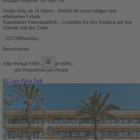
8-tägige Flugreise, DZ inkl. HP
Adults Only ab 16 Jahren – Perfekt für einen ruhigen und
erholsamen Urlaub
Traumhafter Panoramablick – Genießen Sie den Ausblick auf den
Atlantik und den Teide
253538
Bestellnr.:
Pauschalreise
Alter Preis
ab €
999,-
ab €
699,-
pro Person
Preis pro Person
R2 Lago Playa Park