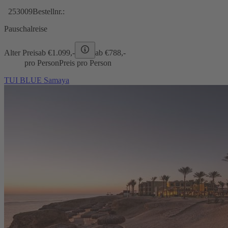
253009
Bestellnr.:
Pauschalreise
Alter Preis
ab €
1.099,-
ab €
788,-
pro Person
Preis pro Person
TUI BLUE Samaya