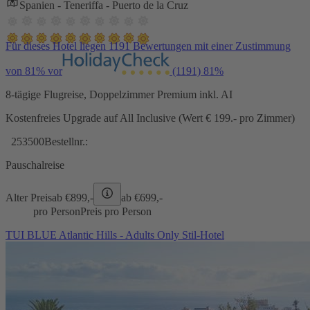
Spanien - Teneriffa - Puerto de la Cruz
Für dieses Hotel liegen 1191 Bewertungen mit einer Zustimmung
von 81% vor
(1191)
81%
8-tägige Flugreise, Doppelzimmer Premium inkl. AI
Kostenfreies Upgrade auf All Inclusive (Wert € 199.- pro Zimmer)
253500
Bestellnr.:
Pauschalreise
Alter Preis
ab €
899,-
ab €
699,-
pro Person
Preis pro Person
TUI BLUE Atlantic Hills - Adults Only Stil-Hotel