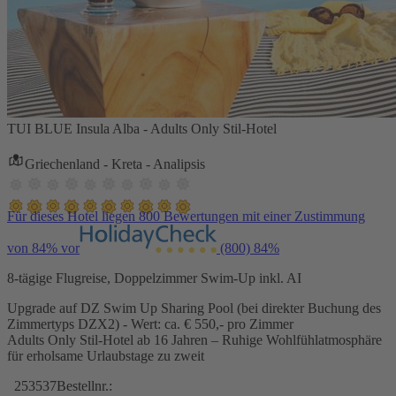
TUI BLUE Insula Alba - Adults Only Stil-Hotel
Griechenland - Kreta - Analipsis
Für dieses Hotel liegen 800 Bewertungen mit einer Zustimmung
von 84% vor
(800)
84%
8-tägige Flugreise, Doppelzimmer Swim-Up inkl. AI
Upgrade auf DZ Swim Up Sharing Pool (bei direkter Buchung des
Zimmertyps DZX2) - Wert: ca. € 550,- pro Zimmer
Adults Only Stil-Hotel ab 16 Jahren – Ruhige Wohlfühlatmosphäre
für erholsame Urlaubstage zu zweit
253537
Bestellnr.: