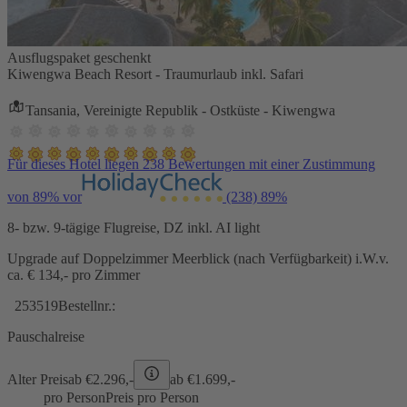
Ausflugspaket geschenkt
Kiwengwa Beach Resort - Traumurlaub inkl. Safari
Tansania, Vereinigte Republik - Ostküste - Kiwengwa
Für dieses Hotel liegen 238 Bewertungen mit einer Zustimmung
von 89% vor
(238)
89%
8- bzw. 9-tägige Flugreise, DZ inkl. AI light
Upgrade auf Doppelzimmer Meerblick (nach Verfügbarkeit) i.W.v.
ca. € 134,- pro Zimmer
253519
Bestellnr.:
Pauschalreise
Alter Preis
ab €
2.296,-
ab €
1.699,-
pro Person
Preis pro Person