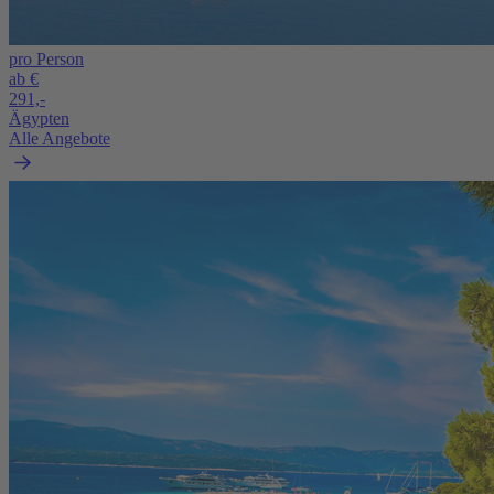
pro Person
ab €
291,-
Ägypten
Alle Angebote