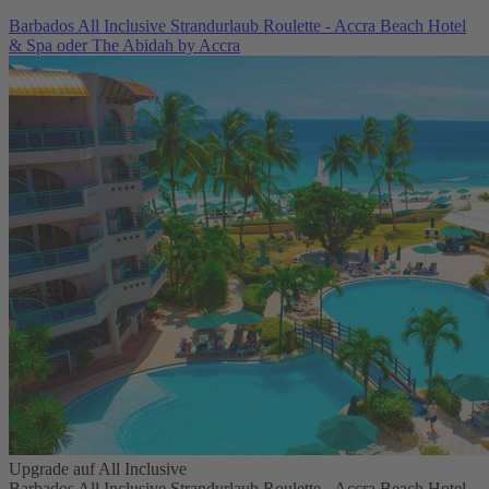
Barbados All Inclusive Strandurlaub Roulette - Accra Beach Hotel
& Spa oder The Abidah by Accra
Upgrade auf All Inclusive
Barbados All Inclusive Strandurlaub Roulette - Accra Beach Hotel