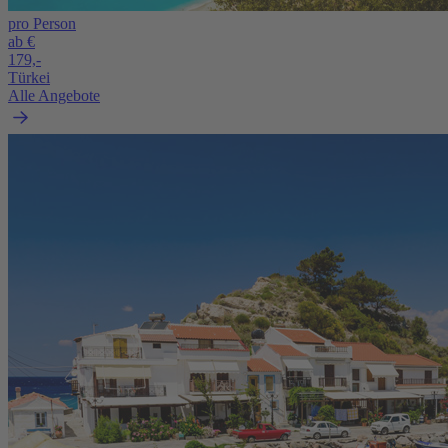
pro Person
ab €
179,-
Türkei
Alle Angebote