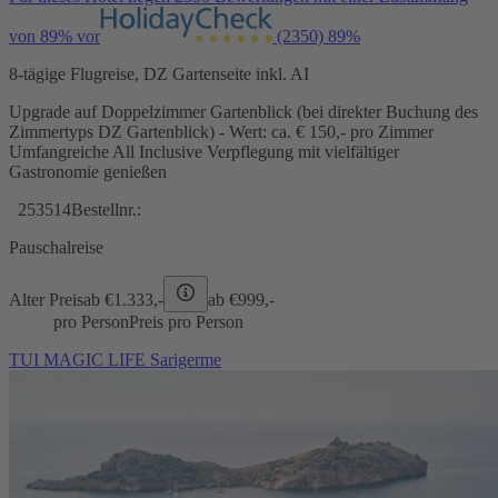
von 89% vor
(2350)
89%
8-tägige Flugreise, DZ Gartenseite inkl. AI
Upgrade auf Doppelzimmer Gartenblick (bei direkter Buchung des
Zimmertyps DZ Gartenblick) - Wert: ca. € 150,- pro Zimmer
Umfangreiche All Inclusive Verpflegung mit vielfältiger
Gastronomie genießen
253514
Bestellnr.:
Pauschalreise
Alter Preis
ab €
1.333,-
ab €
999,-
pro Person
Preis pro Person
TUI MAGIC LIFE Sarigerme