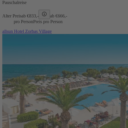
Pauschalreise
Alter Preis
ab €
833,-
ab €
666,-
pro Person
Preis pro Person
allsun Hotel Zorbas Village