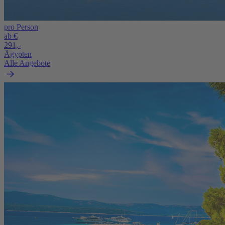
pro Person
ab €
291,-
Ägypten
Alle Angebote