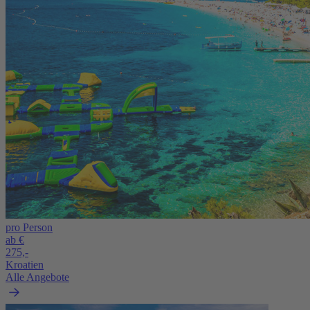
pro Person
ab €
275,-
Kroatien
Alle Angebote