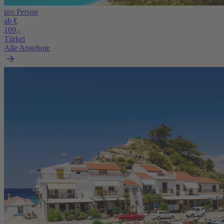
pro Person
ab €
109,-
Türkei
Alle Angebote