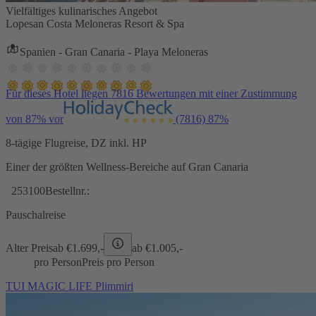
Vielfältiges kulinarisches Angebot
Lopesan Costa Meloneras Resort & Spa
Spanien - Gran Canaria - Playa Meloneras
Für dieses Hotel liegen 7816 Bewertungen mit einer Zustimmung
von 87% vor
(7816)
87%
8-tägige Flugreise, DZ inkl. HP
Einer der größten Wellness-Bereiche auf Gran Canaria
253100
Bestellnr.:
Pauschalreise
Alter Preis
ab €
1.699,-
ab €
1.005,-
pro Person
Preis pro Person
TUI MAGIC LIFE Plimmiri