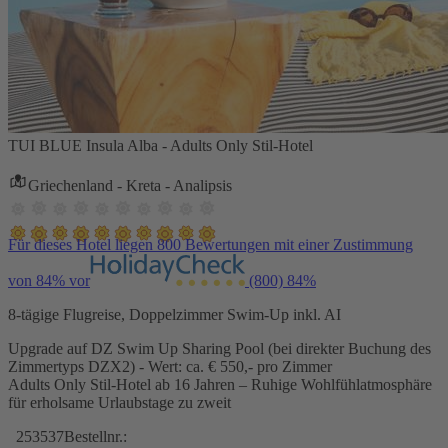
TUI BLUE Insula Alba - Adults Only Stil-Hotel
Griechenland - Kreta - Analipsis
Für dieses Hotel liegen 800 Bewertungen mit einer Zustimmung
von 84% vor
(800)
84%
8-tägige Flugreise, Doppelzimmer Swim-Up inkl. AI
Upgrade auf DZ Swim Up Sharing Pool (bei direkter Buchung des
Zimmertyps DZX2) - Wert: ca. € 550,- pro Zimmer
Adults Only Stil-Hotel ab 16 Jahren – Ruhige Wohlfühlatmosphäre
für erholsame Urlaubstage zu zweit
253537
Bestellnr.: