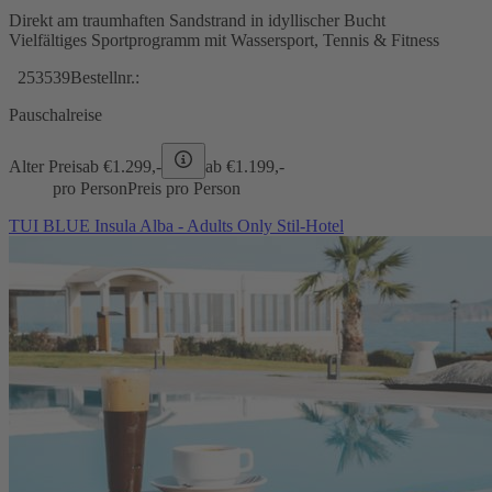
Direkt am traumhaften Sandstrand in idyllischer Bucht
Vielfältiges Sportprogramm mit Wassersport, Tennis & Fitness
253539
Bestellnr.:
Pauschalreise
Alter Preis
ab €
1.299,-
ab €
1.199,-
pro Person
Preis pro Person
TUI BLUE Insula Alba - Adults Only Stil-Hotel