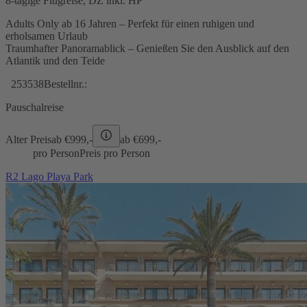
8-tägige Flugreise, DZ inkl. HP
Adults Only ab 16 Jahren – Perfekt für einen ruhigen und
erholsamen Urlaub
Traumhafter Panoramablick – Genießen Sie den Ausblick auf den
Atlantik und den Teide
253538
Bestellnr.:
Pauschalreise
Alter Preis
ab €
999,-
ab €
699,-
pro Person
Preis pro Person
R2 Lago Playa Park