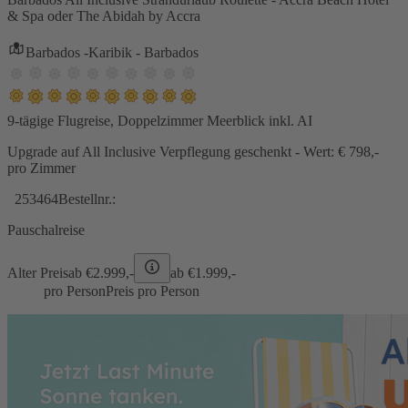
& Spa oder The Abidah by Accra
Barbados -Karibik - Barbados
9-tägige Flugreise, Doppelzimmer Meerblick inkl. AI
Upgrade auf All Inclusive Verpflegung geschenkt - Wert: € 798,-
pro Zimmer
253464
Bestellnr.:
Pauschalreise
Alter Preis
ab €
2.999,-
ab €
1.999,-
pro Person
Preis pro Person