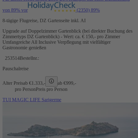
von 89% vor
(2350)
89%
8-tägige Flugreise, DZ Gartenseite inkl. AI
Upgrade auf Doppelzimmer Gartenblick (bei direkter Buchung des
Zimmertyps DZ Gartenblick) - Wert: ca. € 150,- pro Zimmer
Umfangreiche All Inclusive Verpflegung mit vielfältiger
Gastronomie genießen
253514
Bestellnr.:
Pauschalreise
Alter Preis
ab €
1.333,-
ab €
999,-
pro Person
Preis pro Person
TUI MAGIC LIFE Sarigerme