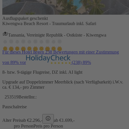
Ausflugspaket geschenkt
Kiwengwa Beach Resort - Traumurlaub inkl. Safari
Tansania, Vereinigte Republik - Ostküste - Kiwengwa
Für dieses Hotel liegen 238 Bewertungen mit einer Zustimmung
von 89% vor
(238)
89%
8- bzw. 9-tägige Flugreise, DZ inkl. AI light
Upgrade auf Doppelzimmer Meerblick (nach Verfügbarkeit) i.W.v.
ca. € 134,- pro Zimmer
253519
Bestellnr.:
Pauschalreise
Alter Preis
ab €
2.296,-
ab €
1.699,-
pro Person
Preis pro Person