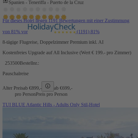
Spanien - Teneriffa - Puerto de la Cruz
Für dieses Hotel liegen 1191 Bewertungen mit einer Zustimmung
von 81% vor
(1191)
81%
8-tägige Flugreise, Doppelzimmer Premium inkl. AI
Kostenfreies Upgrade auf All Inclusive (Wert € 199.- pro Zimmer)
253500
Bestellnr.:
Pauschalreise
Alter Preis
ab €
899,-
ab €
699,-
pro Person
Preis pro Person
TUI BLUE Atlantic Hills - Adults Only Stil-Hotel