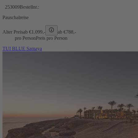
253009
Bestellnr.:
Pauschalreise
Alter Preis
ab €
1.099,-
ab €
788,-
pro Person
Preis pro Person
TUI BLUE Samaya