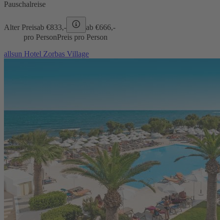
Pauschalreise
Alter Preis
ab €
833,-
ab €
666,-
pro Person
Preis pro Person
allsun Hotel Zorbas Village