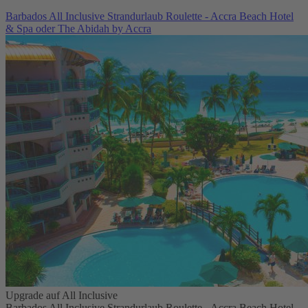
Barbados All Inclusive Strandurlaub Roulette - Accra Beach Hotel
& Spa oder The Abidah by Accra
Upgrade auf All Inclusive
Barbados All Inclusive Strandurlaub Roulette - Accra Beach Hotel