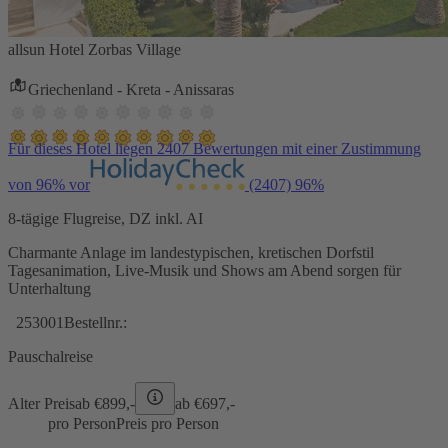
allsun Hotel Zorbas Village
Griechenland - Kreta - Anissaras
Für dieses Hotel liegen 2407 Bewertungen mit einer Zustimmung
von 96% vor
(2407)
96%
8-tägige Flugreise, DZ inkl. AI
Charmante Anlage im landestypischen, kretischen Dorfstil
Tagesanimation, Live-Musik und Shows am Abend sorgen für
Unterhaltung
253001
Bestellnr.:
Pauschalreise
Alter Preis
ab €
899,-
ab €
697,-
pro Person
Preis pro Person