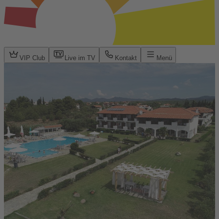
VIP Club
Live im TV
Kontakt
Menü