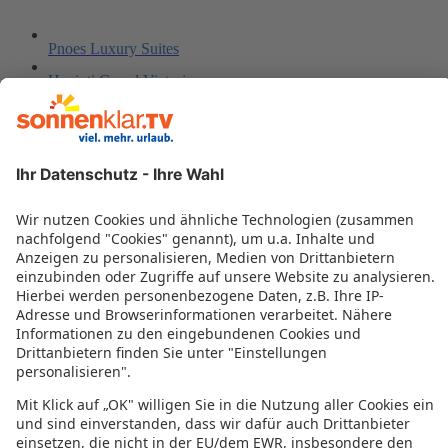
Pnoes Luxury Suites
Hanioti Grand Victoria
Porto Matina
Villa Cariatis
Danai Beach Resort & Villas
Aristotelis
Alkyonis Hotel
Melissa Gold Coast Hotel
Elia Apartments
Esperanza Villas
Villa D' Oro Luxury Villas and Suites
Acrotel Athena Residence