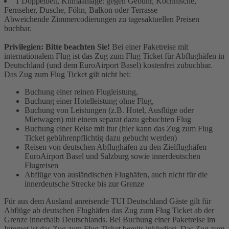
1 Doppelbett, Klimaanlage: gegen Gebühr, Kochnische,
Fernseher, Dusche, Föhn, Balkon oder Terrasse
Abweichende Zimmercodierungen zu tagesaktuellen Preisen
buchbar.
Privilegien: Bitte beachten Sie!
Bei einer Paketreise mit
internationalem Flug ist das Zug zum Flug Ticket für Abflughäfen in
Deutschland (und dem EuroAirport Basel) kostenfrei zubuchbar.
Das Zug zum Flug Ticket gilt nicht bei:
Buchung einer reinen Flugleistung,
Buchung einer Hotelleistung ohne Flug,
Buchung von Leistungen (z.B. Hotel, Ausflüge oder
Mietwagen) mit einem separat dazu gebuchten Flug
Buchung einer Reise mit ltur (hier kann das Zug zum Flug
Ticket gebührenpflichtig dazu gebucht werden)
Reisen von deutschen Abflughäfen zu den Zielflughäfen
EuroAirport Basel und Salzburg sowie innerdeutschen
Flugreisen
Abflüge von ausländischen Flughäfen, auch nicht für die
innerdeutsche Strecke bis zur Grenze
Für aus dem Ausland anreisende TUI Deutschland Gäste gilt für
Abflüge ab deutschen Flughäfen das Zug zum Flug Ticket ab der
Grenze innerhalb Deutschlands. Bei Buchung einer Paketreise im
Internet ist das Zug zum Flug Ticket bereits inkludiert. Das Zug zum