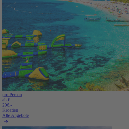
pro Person
ab €
296,-
Kroatien
Alle Angebote