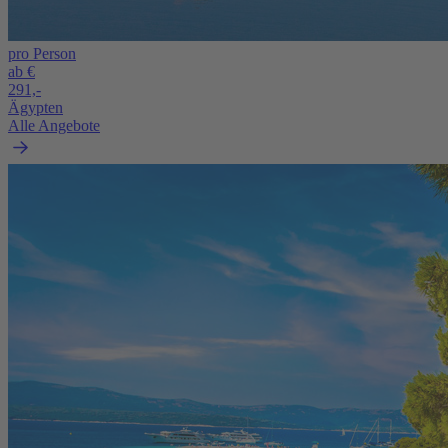
pro Person
ab €
291,-
Ägypten
Alle Angebote