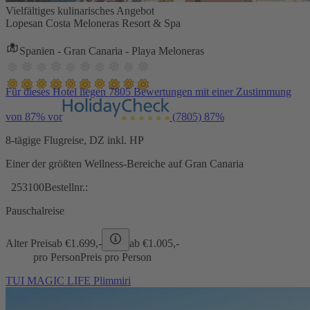
Vielfältiges kulinarisches Angebot
Lopesan Costa Meloneras Resort & Spa
Spanien - Gran Canaria - Playa Meloneras
Für dieses Hotel liegen 7805 Bewertungen mit einer Zustimmung
von 87% vor
(7805)
87%
8-tägige Flugreise, DZ inkl. HP
Einer der größten Wellness-Bereiche auf Gran Canaria
253100
Bestellnr.:
Pauschalreise
Alter Preis
ab €
1.699,-
ab €
1.005,-
pro Person
Preis pro Person
TUI MAGIC LIFE Plimmiri