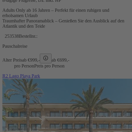
8-tägige Flugreise, DZ inkl. HP
Adults Only ab 16 Jahren – Perfekt für einen ruhigen und
erholsamen Urlaub
Traumhafter Panoramablick – Genießen Sie den Ausblick auf den
Atlantik und den Teide
253538
Bestellnr.:
Pauschalreise
Alter Preis
ab €
999,-
ab €
699,-
pro Person
Preis pro Person
R2 Lago Playa Park