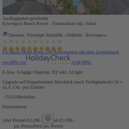
Ausflugspaket geschenkt
Kiwengwa Beach Resort - Traumurlaub inkl. Safari
Tansania, Vereinigte Republik - Ostküste - Kiwengwa
Für dieses Hotel liegen 238 Bewertungen mit einer Zustimmung
von 89% vor
(238)
89%
8- bzw. 9-tägige Flugreise, DZ inkl. AI light
Upgrade auf Doppelzimmer Meerblick (nach Verfügbarkeit) i.W.v.
ca. € 134,- pro Zimmer
253519
Bestellnr.:
Pauschalreise
Alter Preis
ab €
2.296,-
ab €
1.699,-
pro Person
Preis pro Person