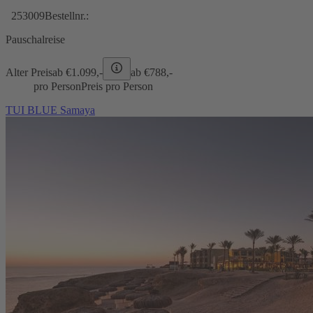
253009
Bestellnr.:
Pauschalreise
Alter Preis
ab €
1.099,-
ab €
788,-
pro Person
Preis pro Person
TUI BLUE Samaya