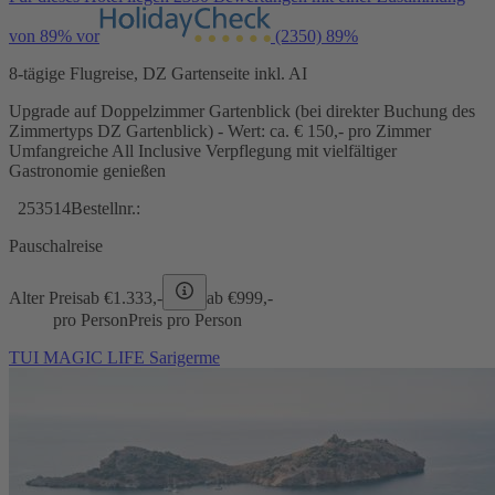
von 89% vor
(2350)
89%
8-tägige Flugreise, DZ Gartenseite inkl. AI
Upgrade auf Doppelzimmer Gartenblick (bei direkter Buchung des
Zimmertyps DZ Gartenblick) - Wert: ca. € 150,- pro Zimmer
Umfangreiche All Inclusive Verpflegung mit vielfältiger
Gastronomie genießen
253514
Bestellnr.:
Pauschalreise
Alter Preis
ab €
1.333,-
ab €
999,-
pro Person
Preis pro Person
TUI MAGIC LIFE Sarigerme