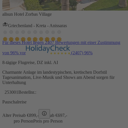
allsun Hotel Zorbas Village
Griechenland - Kreta - Anissaras
Für dieses Hotel liegen 2407 Bewertungen mit einer Zustimmung
von 96% vor
(2407)
96%
8-tägige Flugreise, DZ inkl. AI
Charmante Anlage im landestypischen, kretischen Dorfstil
Tagesanimation, Live-Musik und Shows am Abend sorgen für
Unterhaltung
253001
Bestellnr.:
Pauschalreise
Alter Preis
ab €
899,-
ab €
697,-
pro Person
Preis pro Person