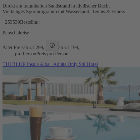
Direkt am traumhaften Sandstrand in idyllischer Bucht
Vielfältiges Sportprogramm mit Wassersport, Tennis & Fitness
253539
Bestellnr.:
Pauschalreise
Alter Preis
ab €
1.299,-
ab €
1.199,-
pro Person
Preis pro Person
TUI BLUE Insula Alba - Adults Only Stil-Hotel