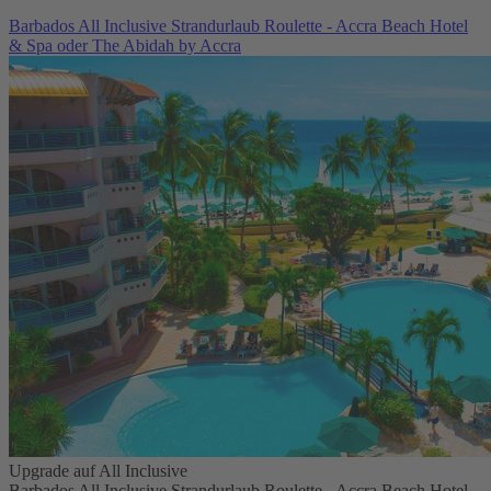
Barbados All Inclusive Strandurlaub Roulette - Accra Beach Hotel
& Spa oder The Abidah by Accra
Upgrade auf All Inclusive
Barbados All Inclusive Strandurlaub Roulette - Accra Beach Hotel