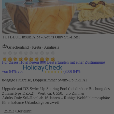
TUI BLUE Insula Alba - Adults Only Stil-Hotel
Griechenland - Kreta - Analipsis
Für dieses Hotel liegen 800 Bewertungen mit einer Zustimmung
von 84% vor
(800)
84%
8-tägige Flugreise, Doppelzimmer Swim-Up inkl. AI
Upgrade auf DZ Swim Up Sharing Pool (bei direkter Buchung des
Zimmertyps DZX2) - Wert: ca. € 550,- pro Zimmer
Adults Only Stil-Hotel ab 16 Jahren – Ruhige Wohlfühlatmosphäre
für erholsame Urlaubstage zu zweit
253537
Bestellnr.: