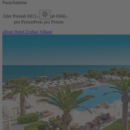
Pauschalreise
Alter Preis
ab €
833,-
ab €
666,-
pro Person
Preis pro Person
allsun Hotel Zorbas Village