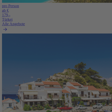
pro Person
ab €
179,-
Türkei
Alle Angebote