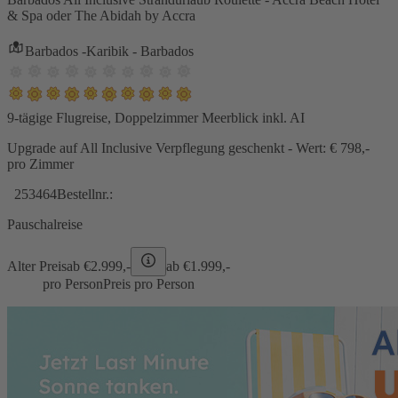
& Spa oder The Abidah by Accra
Barbados -Karibik - Barbados
9-tägige Flugreise, Doppelzimmer Meerblick inkl. AI
Upgrade auf All Inclusive Verpflegung geschenkt - Wert: € 798,-
pro Zimmer
253464
Bestellnr.:
Pauschalreise
Alter Preis
ab €
2.999,-
ab €
1.999,-
pro Person
Preis pro Person