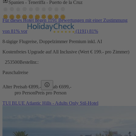
Spanien - Teneriffa - Puerto de la Cruz
Für dieses Hotel liegen 1191 Bewertungen mit einer Zustimmung
von 81% vor
(1191)
81%
8-tägige Flugreise, Doppelzimmer Premium inkl. AI
Kostenfreies Upgrade auf All Inclusive (Wert € 199.- pro Zimmer)
253500
Bestellnr.:
Pauschalreise
Alter Preis
ab €
899,-
ab €
699,-
pro Person
Preis pro Person
TUI BLUE Atlantic Hills - Adults Only Stil-Hotel