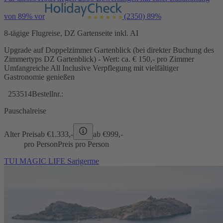
von 89% vor
(2350)
89%
8-tägige Flugreise, DZ Gartenseite inkl. AI
Upgrade auf Doppelzimmer Gartenblick (bei direkter Buchung des
Zimmertyps DZ Gartenblick) - Wert: ca. € 150,- pro Zimmer
Umfangreiche All Inclusive Verpflegung mit vielfältiger
Gastronomie genießen
253514
Bestellnr.:
Pauschalreise
Alter Preis
ab €
1.333,-
ab €
999,-
pro Person
Preis pro Person
TUI MAGIC LIFE Sarigerme