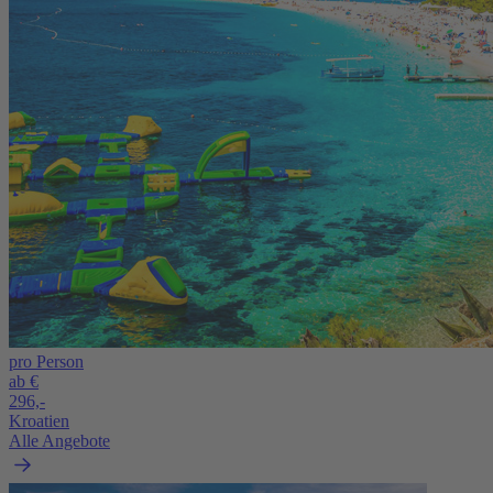
pro Person
ab €
296,-
Kroatien
Alle Angebote