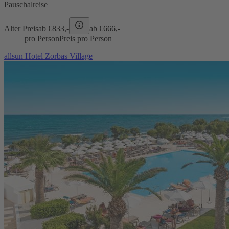
Pauschalreise
Alter Preis
ab €
833,-
ab €
666,-
pro Person
Preis pro Person
allsun Hotel Zorbas Village