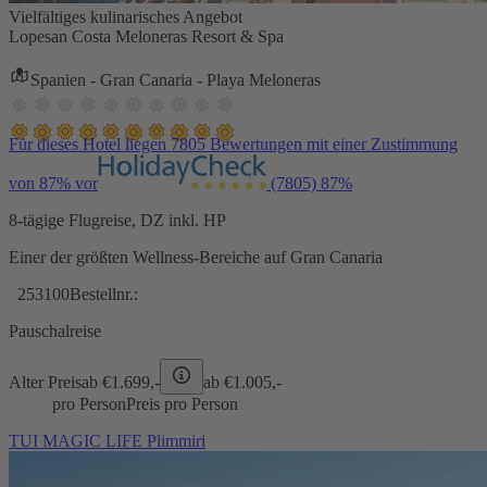
Vielfältiges kulinarisches Angebot
Lopesan Costa Meloneras Resort & Spa
Spanien - Gran Canaria - Playa Meloneras
Für dieses Hotel liegen 7805 Bewertungen mit einer Zustimmung
von 87% vor
(7805)
87%
8-tägige Flugreise, DZ inkl. HP
Einer der größten Wellness-Bereiche auf Gran Canaria
253100
Bestellnr.:
Pauschalreise
Alter Preis
ab €
1.699,-
ab €
1.005,-
pro Person
Preis pro Person
TUI MAGIC LIFE Plimmiri