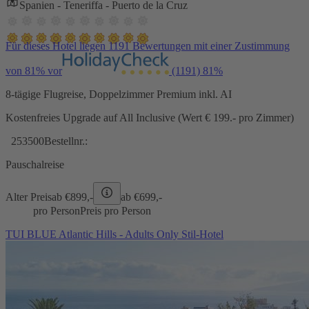
Spanien - Teneriffa - Puerto de la Cruz
Für dieses Hotel liegen 1191 Bewertungen mit einer Zustimmung
von 81% vor
(1191)
81%
8-tägige Flugreise, Doppelzimmer Premium inkl. AI
Kostenfreies Upgrade auf All Inclusive (Wert € 199.- pro Zimmer)
253500
Bestellnr.:
Pauschalreise
Alter Preis
ab €
899,-
ab €
699,-
pro Person
Preis pro Person
TUI BLUE Atlantic Hills - Adults Only Stil-Hotel