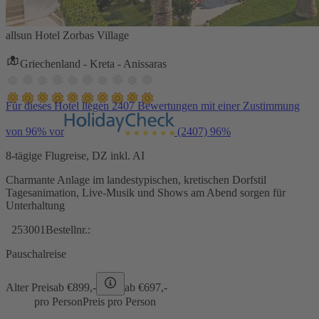
allsun Hotel Zorbas Village
Griechenland - Kreta - Anissaras
Für dieses Hotel liegen 2407 Bewertungen mit einer Zustimmung
von 96% vor
(2407)
96%
8-tägige Flugreise, DZ inkl. AI
Charmante Anlage im landestypischen, kretischen Dorfstil
Tagesanimation, Live-Musik und Shows am Abend sorgen für
Unterhaltung
253001
Bestellnr.:
Pauschalreise
Alter Preis
ab €
899,-
ab €
697,-
pro Person
Preis pro Person