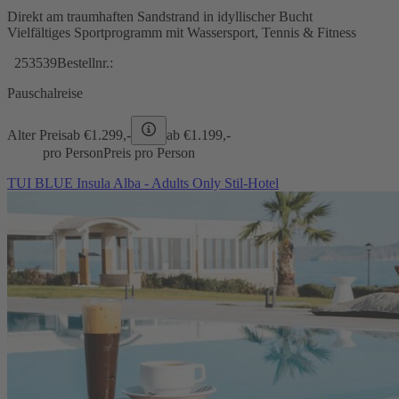
Direkt am traumhaften Sandstrand in idyllischer Bucht
Vielfältiges Sportprogramm mit Wassersport, Tennis & Fitness
253539
Bestellnr.:
Pauschalreise
Alter Preis
ab €
1.299,-
ab €
1.199,-
pro Person
Preis pro Person
TUI BLUE Insula Alba - Adults Only Stil-Hotel