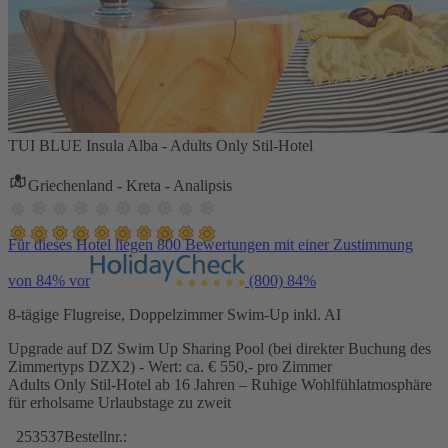
TUI BLUE Insula Alba - Adults Only Stil-Hotel
Griechenland - Kreta - Analipsis
Für dieses Hotel liegen 800 Bewertungen mit einer Zustimmung
von 84% vor
(800)
84%
8-tägige Flugreise, Doppelzimmer Swim-Up inkl. AI
Upgrade auf DZ Swim Up Sharing Pool (bei direkter Buchung des
Zimmertyps DZX2) - Wert: ca. € 550,- pro Zimmer
Adults Only Stil-Hotel ab 16 Jahren – Ruhige Wohlfühlatmosphäre
für erholsame Urlaubstage zu zweit
253537
Bestellnr.: