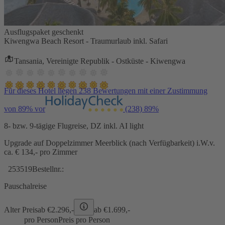
Ausflugspaket geschenkt
Kiwengwa Beach Resort - Traumurlaub inkl. Safari
Tansania, Vereinigte Republik - Ostküste - Kiwengwa
Für dieses Hotel liegen 238 Bewertungen mit einer Zustimmung
von 89% vor
(238)
89%
8- bzw. 9-tägige Flugreise, DZ inkl. AI light
Upgrade auf Doppelzimmer Meerblick (nach Verfügbarkeit) i.W.v.
ca. € 134,- pro Zimmer
253519
Bestellnr.:
Pauschalreise
Alter Preis
ab €
2.296,-
ab €
1.699,-
pro Person
Preis pro Person