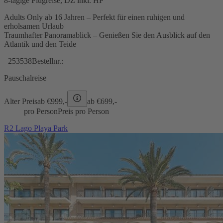
8-tägige Flugreise, DZ inkl. HP
Adults Only ab 16 Jahren – Perfekt für einen ruhigen und
erholsamen Urlaub
Traumhafter Panoramablick – Genießen Sie den Ausblick auf den
Atlantik und den Teide
253538
Bestellnr.:
Pauschalreise
Alter Preis
ab €
999,-
ab €
699,-
pro Person
Preis pro Person
R2 Lago Playa Park