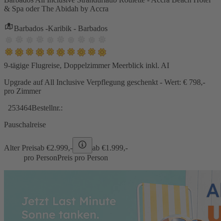
& Spa oder The Abidah by Accra
Barbados -Karibik - Barbados
9-tägige Flugreise, Doppelzimmer Meerblick inkl. AI
Upgrade auf All Inclusive Verpflegung geschenkt - Wert: € 798,-
pro Zimmer
253464
Bestellnr.:
Pauschalreise
Alter Preis
ab €
2.999,-
ab €
1.999,-
pro Person
Preis pro Person