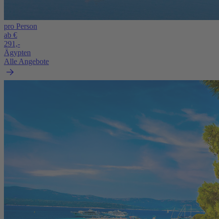
pro Person
ab €
291,-
Ägypten
Alle Angebote