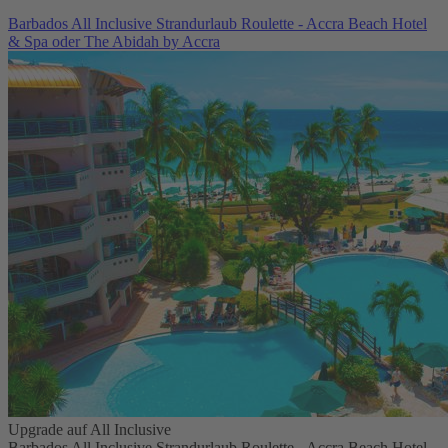
Barbados All Inclusive Strandurlaub Roulette - Accra Beach Hotel
& Spa oder The Abidah by Accra
Upgrade auf All Inclusive
Barbados All Inclusive Strandurlaub Roulette - Accra Beach Hotel