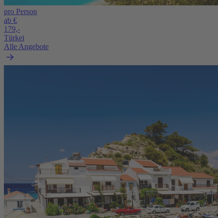
pro Person
ab €
179,-
Türkei
Alle Angebote