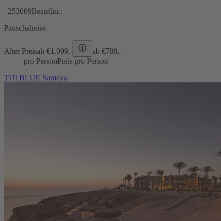
253009
Bestellnr.:
Pauschalreise
Alter Preis
ab €
1.099,-
ab €
788,-
pro Person
Preis pro Person
TUI BLUE Samaya