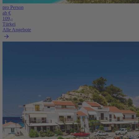
pro Person
ab €
109,-
Türkei
Alle Angebote