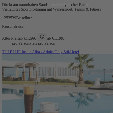
Direkt am traumhaften Sandstrand in idyllischer Bucht
Vielfältiges Sportprogramm mit Wassersport, Tennis & Fitness
253539
Bestellnr.:
Pauschalreise
Alter Preis
ab €
1.299,-
ab €
1.199,-
pro Person
Preis pro Person
TUI BLUE Insula Alba - Adults Only Stil-Hotel