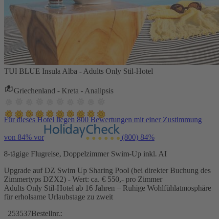
TUI BLUE Insula Alba - Adults Only Stil-Hotel
Griechenland - Kreta - Analipsis
Für dieses Hotel liegen 800 Bewertungen mit einer Zustimmung
von 84% vor
(800)
84%
8-tägige Flugreise, Doppelzimmer Swim-Up inkl. AI
Upgrade auf DZ Swim Up Sharing Pool (bei direkter Buchung des
Zimmertyps DZX2) - Wert: ca. € 550,- pro Zimmer
Adults Only Stil-Hotel ab 16 Jahren – Ruhige Wohlfühlatmosphäre
für erholsame Urlaubstage zu zweit
253537
Bestellnr.: