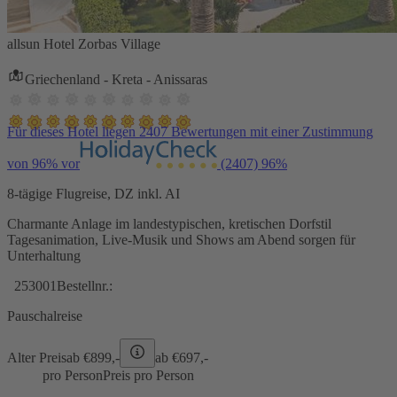
allsun Hotel Zorbas Village
Griechenland - Kreta - Anissaras
Für dieses Hotel liegen 2407 Bewertungen mit einer Zustimmung
von 96% vor
(2407)
96%
8-tägige Flugreise, DZ inkl. AI
Charmante Anlage im landestypischen, kretischen Dorfstil
Tagesanimation, Live-Musik und Shows am Abend sorgen für
Unterhaltung
253001
Bestellnr.:
Pauschalreise
Alter Preis
ab €
899,-
ab €
697,-
pro Person
Preis pro Person