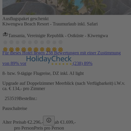
Ausflugspaket geschenkt
Kiwengwa Beach Resort - Traumurlaub inkl. Safari
Tansania, Vereinigte Republik - Ostküste - Kiwengwa
Für dieses Hotel liegen 238 Bewertungen mit einer Zustimmung
von 89% vor
(238)
89%
8- bzw. 9-tägige Flugreise, DZ inkl. AI light
Upgrade auf Doppelzimmer Meerblick (nach Verfügbarkeit) i.W.v.
ca. € 134,- pro Zimmer
253519
Bestellnr.:
Pauschalreise
Alter Preis
ab €
2.296,-
ab €
1.699,-
pro Person
Preis pro Person