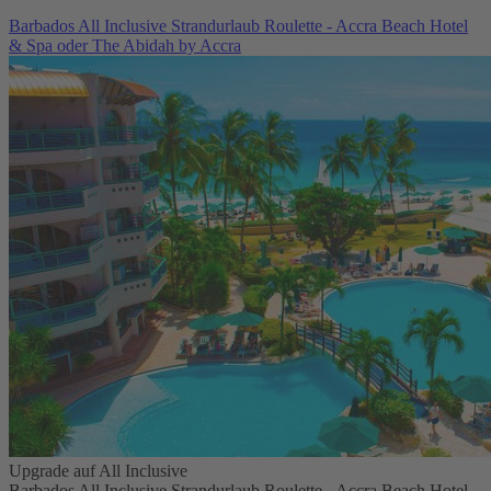
Barbados All Inclusive Strandurlaub Roulette - Accra Beach Hotel
& Spa oder The Abidah by Accra
Upgrade auf All Inclusive
Barbados All Inclusive Strandurlaub Roulette - Accra Beach Hotel