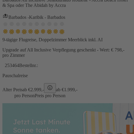
& Spa oder The Abidah by Accra
Barbados -Karibik - Barbados
9-tägige Flugreise, Doppelzimmer Meerblick inkl. AI
Upgrade auf All Inclusive Verpflegung geschenkt - Wert: € 798,-
pro Zimmer
253464
Bestellnr.:
Pauschalreise
Alter Preis
ab €
2.999,-
ab €
1.999,-
pro Person
Preis pro Person