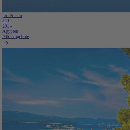
pro Person
ab €
291,-
Ägypten
Alle Angebote