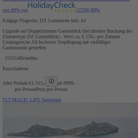
von 89% vor
(2350)
89%
8-tägige Flugreise, DZ Gartenseite inkl. AI
Upgrade auf Doppelzimmer Gartenblick (bei direkter Buchung des
Zimmertyps DZ Gartenblick) - Wert: ca. € 150,- pro Zimmer
Umfangreiche All Inclusive Verpflegung mit vielfältiger
Gastronomie genießen
253514
Bestellnr.:
Pauschalreise
Alter Preis
ab €
1.333,-
ab €
999,-
pro Person
Preis pro Person
TUI MAGIC LIFE Sarigerme