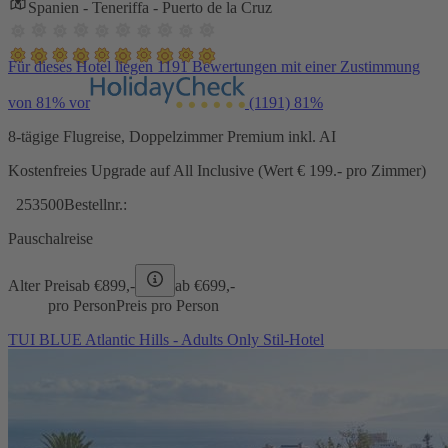
Spanien - Teneriffa - Puerto de la Cruz
Für dieses Hotel liegen 1191 Bewertungen mit einer Zustimmung
von 81% vor
(1191)
81%
8-tägige Flugreise, Doppelzimmer Premium inkl. AI
Kostenfreies Upgrade auf All Inclusive (Wert € 199.- pro Zimmer)
253500
Bestellnr.:
Pauschalreise
Alter Preis
ab €
899,-
ab €
699,-
pro Person
Preis pro Person
TUI BLUE Atlantic Hills - Adults Only Stil-Hotel