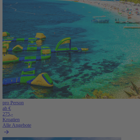
pro Person
ab €
275,-
Kroatien
Alle Angebote