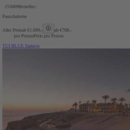
253009
Bestellnr.:
Pauschalreise
Alter Preis
ab €
1.099,-
ab €
788,-
pro Person
Preis pro Person
TUI BLUE Samaya