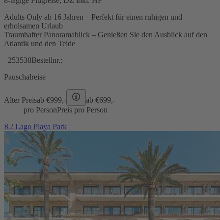
8-tägige Flugreise, DZ inkl. HP
Adults Only ab 16 Jahren – Perfekt für einen ruhigen und
erholsamen Urlaub
Traumhafter Panoramablick – Genießen Sie den Ausblick auf den
Atlantik und den Teide
253538
Bestellnr.:
Pauschalreise
Alter Preis
ab €
999,-
ab €
699,-
pro Person
Preis pro Person
R2 Lago Playa Park