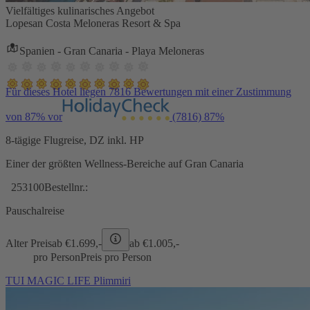
Vielfältiges kulinarisches Angebot
Lopesan Costa Meloneras Resort & Spa
Spanien - Gran Canaria - Playa Meloneras
Für dieses Hotel liegen 7816 Bewertungen mit einer Zustimmung
von 87% vor
(7816)
87%
8-tägige Flugreise, DZ inkl. HP
Einer der größten Wellness-Bereiche auf Gran Canaria
253100
Bestellnr.:
Pauschalreise
Alter Preis
ab €
1.699,-
ab €
1.005,-
pro Person
Preis pro Person
TUI MAGIC LIFE Plimmiri