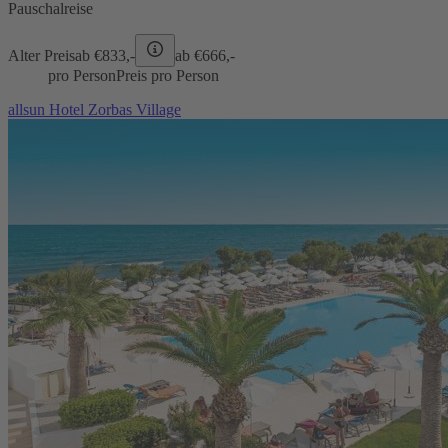
Pauschalreise
Alter Preis
ab €
833,-
ab €
666,-
pro Person
Preis pro Person
allsun Hotel Zorbas Village