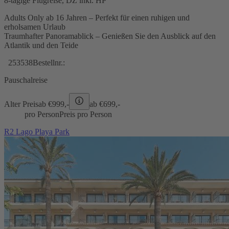
8-tägige Flugreise, DZ inkl. HP
Adults Only ab 16 Jahren – Perfekt für einen ruhigen und
erholsamen Urlaub
Traumhafter Panoramablick – Genießen Sie den Ausblick auf den
Atlantik und den Teide
253538
Bestellnr.:
Pauschalreise
Alter Preis
ab €
999,-
ab €
699,-
pro Person
Preis pro Person
R2 Lago Playa Park