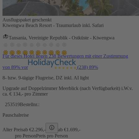
Ausflugspaket geschenkt
Kiwengwa Beach Resort - Traumurlaub inkl. Safari
Tansania, Vereinigte Republik - Ostküste - Kiwengwa
Für dieses Hotel liegen 238 Bewertungen mit einer Zustimmung
von 89% vor
(238)
89%
8- bzw. 9-tägige Flugreise, DZ inkl. AI light
Upgrade auf Doppelzimmer Meerblick (nach Verfügbarkeit) i.W.v.
ca. € 134,- pro Zimmer
253519
Bestellnr.:
Pauschalreise
Alter Preis
ab €
2.296,-
ab €
1.699,-
pro Person
Preis pro Person