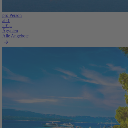
pro Person
ab €
291,-
Ägypten
Alle Angebote