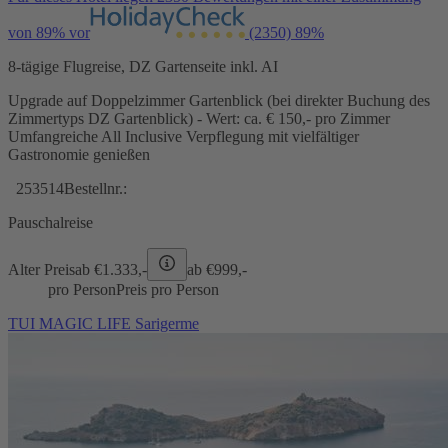
von 89% vor
(2350)
89%
8-tägige Flugreise, DZ Gartenseite inkl. AI
Upgrade auf Doppelzimmer Gartenblick (bei direkter Buchung des
Zimmertyps DZ Gartenblick) - Wert: ca. € 150,- pro Zimmer
Umfangreiche All Inclusive Verpflegung mit vielfältiger
Gastronomie genießen
253514
Bestellnr.:
Pauschalreise
Alter Preis
ab €
1.333,-
ab €
999,-
pro Person
Preis pro Person
TUI MAGIC LIFE Sarigerme