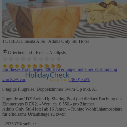
TUI BLUE Insula Alba - Adults Only Stil-Hotel
Griechenland - Kreta - Analipsis
Für dieses Hotel liegen 800 Bewertungen mit einer Zustimmung
von 84% vor
(800)
84%
8-tägige Flugreise, Doppelzimmer Swim-Up inkl. AI
Upgrade auf DZ Swim Up Sharing Pool (bei direkter Buchung des
Zimmertyps DZX2) - Wert: ca. € 550,- pro Zimmer
Adults Only Stil-Hotel ab 16 Jahren – Ruhige Wohlfühlatmosphäre
für erholsame Urlaubstage zu zweit
253537
Bestellnr.: