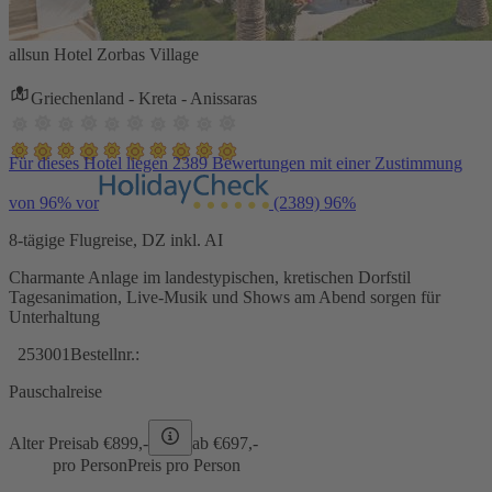
allsun Hotel Zorbas Village
Griechenland - Kreta - Anissaras
Für dieses Hotel liegen 2389 Bewertungen mit einer Zustimmung
von 96% vor
(2389)
96%
8-tägige Flugreise, DZ inkl. AI
Charmante Anlage im landestypischen, kretischen Dorfstil
Tagesanimation, Live-Musik und Shows am Abend sorgen für
Unterhaltung
253001
Bestellnr.:
Pauschalreise
Alter Preis
ab €
899,-
ab €
697,-
pro Person
Preis pro Person