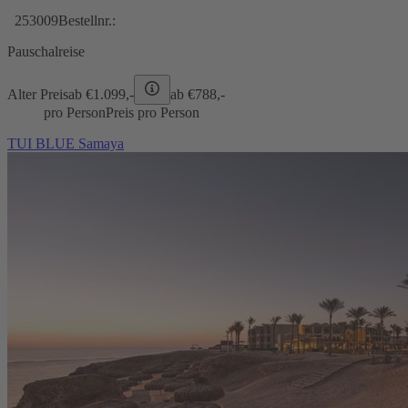
253009
Bestellnr.:
Pauschalreise
Alter Preis
ab €
1.099,-
ab €
788,-
pro Person
Preis pro Person
TUI BLUE Samaya