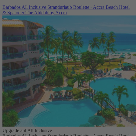
Barbados All Inclusive Strandurlaub Roulette - Accra Beach Hotel
& Spa oder The Abidah by Accra
Upgrade auf All Inclusive
Barbados All Inclusive Strandurlaub Roulette - Accra Beach Hotel