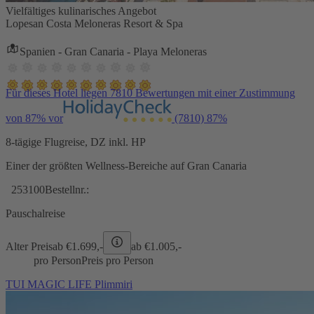
Vielfältiges kulinarisches Angebot
Lopesan Costa Meloneras Resort & Spa
Spanien - Gran Canaria - Playa Meloneras
Für dieses Hotel liegen 7810 Bewertungen mit einer Zustimmung
von 87% vor
(7810)
87%
8-tägige Flugreise, DZ inkl. HP
Einer der größten Wellness-Bereiche auf Gran Canaria
253100
Bestellnr.:
Pauschalreise
Alter Preis
ab €
1.699,-
ab €
1.005,-
pro Person
Preis pro Person
TUI MAGIC LIFE Plimmiri