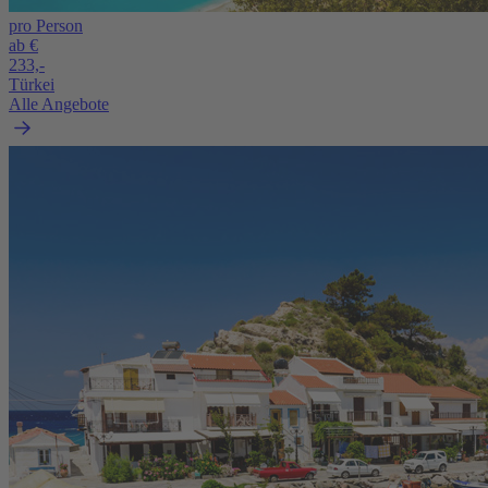
pro Person
ab €
233,-
Türkei
Alle Angebote