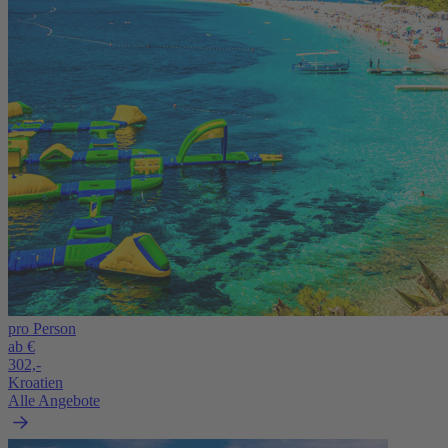
pro Person
ab €
302,-
Kroatien
Alle Angebote