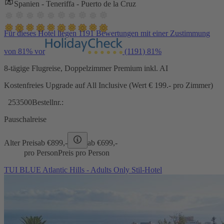
Spanien - Teneriffa - Puerto de la Cruz
Für dieses Hotel liegen 1191 Bewertungen mit einer Zustimmung
von 81% vor
(1191)
81%
8-tägige Flugreise, Doppelzimmer Premium inkl. AI
Kostenfreies Upgrade auf All Inclusive (Wert € 199.- pro Zimmer)
253500
Bestellnr.:
Pauschalreise
Alter Preis
ab €
899,-
ab €
699,-
pro Person
Preis pro Person
TUI BLUE Atlantic Hills - Adults Only Stil-Hotel