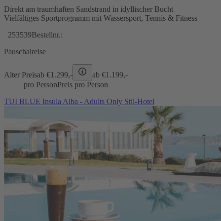
Direkt am traumhaften Sandstrand in idyllischer Bucht
Vielfältiges Sportprogramm mit Wassersport, Tennis & Fitness
253539
Bestellnr.:
Pauschalreise
Alter Preis
ab €
1.299,-
ab €
1.199,-
pro Person
Preis pro Person
TUI BLUE Insula Alba - Adults Only Stil-Hotel