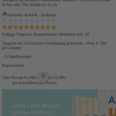
& Spa oder The Abidah by Accra
Barbados -Karibik - Barbados
9-tägige Flugreise, Doppelzimmer Meerblick inkl. AI
Upgrade auf All Inclusive Verpflegung geschenkt - Wert: € 798,-
pro Zimmer
253464
Bestellnr.:
Pauschalreise
Alter Preis
ab €
2.999,-
ab €
1.999,-
pro Person
Preis pro Person