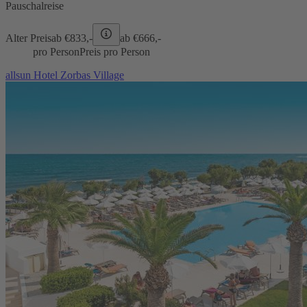
Pauschalreise
Alter Preis
ab €
833,-
ab €
666,-
pro Person
Preis pro Person
allsun Hotel Zorbas Village