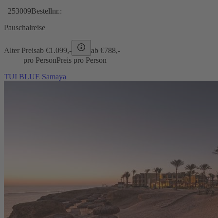
253009
Bestellnr.:
Pauschalreise
Alter Preis
ab €
1.099,-
ab €
788,-
pro Person
Preis pro Person
TUI BLUE Samaya