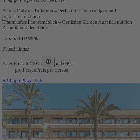
8-tägige Flugreise, DZ inkl. HP
Adults Only ab 16 Jahren – Perfekt für einen ruhigen und
erholsamen Urlaub
Traumhafter Panoramablick – Genießen Sie den Ausblick auf den
Atlantik und den Teide
253538
Bestellnr.:
Pauschalreise
Alter Preis
ab €
999,-
ab €
699,-
pro Person
Preis pro Person
R2 Lago Playa Park