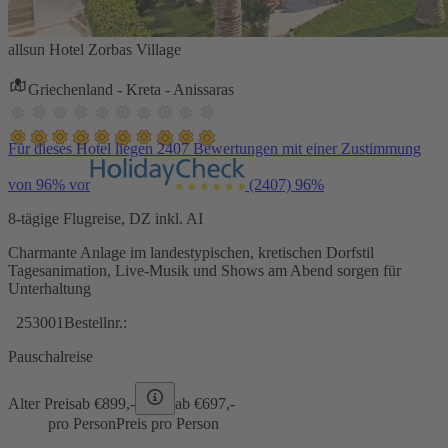
allsun Hotel Zorbas Village
Griechenland - Kreta - Anissaras
Für dieses Hotel liegen 2407 Bewertungen mit einer Zustimmung
von 96% vor
(2407)
96%
8-tägige Flugreise, DZ inkl. AI
Charmante Anlage im landestypischen, kretischen Dorfstil
Tagesanimation, Live-Musik und Shows am Abend sorgen für
Unterhaltung
253001
Bestellnr.:
Pauschalreise
Alter Preis
ab €
899,-
ab €
697,-
pro Person
Preis pro Person