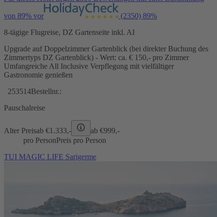
von 89% vor
(2350)
89%
8-tägige Flugreise, DZ Gartenseite inkl. AI
Upgrade auf Doppelzimmer Gartenblick (bei direkter Buchung des
Zimmertyps DZ Gartenblick) - Wert: ca. € 150,- pro Zimmer
Umfangreiche All Inclusive Verpflegung mit vielfältiger
Gastronomie genießen
253514
Bestellnr.:
Pauschalreise
Alter Preis
ab €
1.333,-
ab €
999,-
pro Person
Preis pro Person
TUI MAGIC LIFE Sarigerme