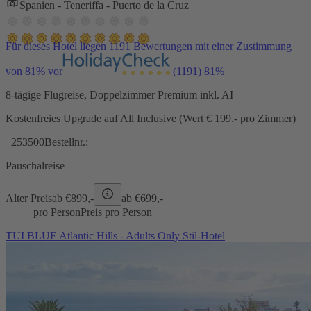
Spanien - Teneriffa - Puerto de la Cruz
Für dieses Hotel liegen 1191 Bewertungen mit einer Zustimmung
von 81% vor
(1191)
81%
8-tägige Flugreise, Doppelzimmer Premium inkl. AI
Kostenfreies Upgrade auf All Inclusive (Wert € 199.- pro Zimmer)
253500
Bestellnr.:
Pauschalreise
Alter Preis
ab €
899,-
ab €
699,-
pro Person
Preis pro Person
TUI BLUE Atlantic Hills - Adults Only Stil-Hotel