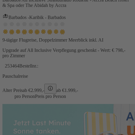
& Spa oder The Abidah by Accra
Barbados -Karibik - Barbados
9-tägige Flugreise, Doppelzimmer Meerblick inkl. AI
Upgrade auf All Inclusive Verpflegung geschenkt - Wert: € 798,-
pro Zimmer
253464
Bestellnr.:
Pauschalreise
Alter Preis
ab €
2.999,-
ab €
1.999,-
pro Person
Preis pro Person