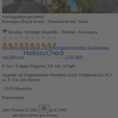
Ausflugspaket geschenkt
Kiwengwa Beach Resort - Traumurlaub inkl. Safari
Tansania, Vereinigte Republik - Ostküste - Kiwengwa
Für dieses Hotel liegen 238 Bewertungen mit einer Zustimmung
von 89% vor
(238)
89%
8- bzw. 9-tägige Flugreise, DZ inkl. AI light
Upgrade auf Doppelzimmer Meerblick (nach Verfügbarkeit) i.W.v.
ca. € 134,- pro Zimmer
253519
Bestellnr.:
Pauschalreise
Alter Preis
ab €
2.296,-
ab €
1.699,-
pro Person
Preis pro Person