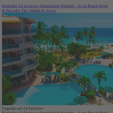
Barbados All Inclusive Strandurlaub Roulette - Accra Beach Hotel
& Spa oder The Abidah by Accra
Upgrade auf All Inclusive
Barbados All Inclusive Strandurlaub Roulette - Accra Beach Hotel