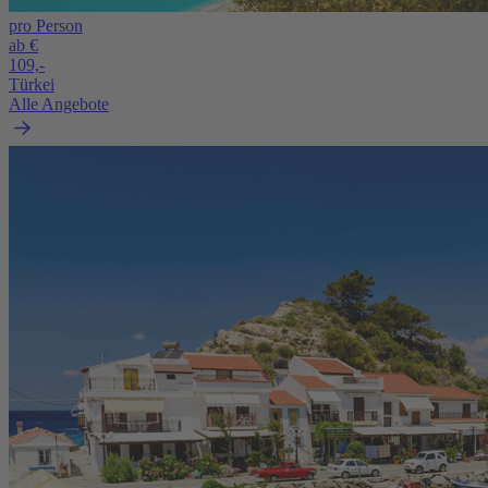
pro Person
ab €
109,-
Türkei
Alle Angebote