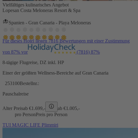
Vielfältiges kulinarisches Angebot
Lopesan Costa Meloneras Resort & Spa
Spanien - Gran Canaria - Playa Meloneras
Für dieses Hotel liegen 7816 Bewertungen mit einer Zustimmung
von 87% vor
(7816)
87%
8-tägige Flugreise, DZ inkl. HP
Einer der größten Wellness-Bereiche auf Gran Canaria
253100
Bestellnr.:
Pauschalreise
Alter Preis
ab €
1.699,-
ab €
1.005,-
pro Person
Preis pro Person
TUI MAGIC LIFE Plimmiri