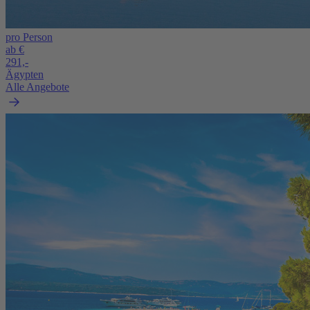
pro Person
ab €
291,-
Ägypten
Alle Angebote