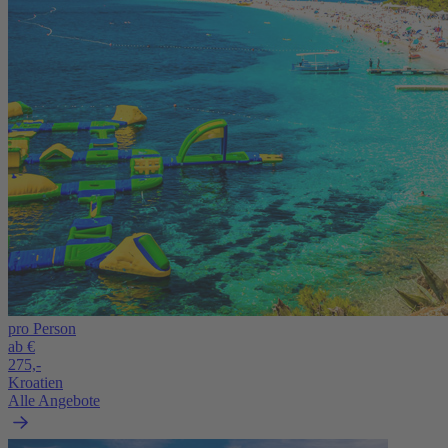
pro Person
ab €
275,-
Kroatien
Alle Angebote