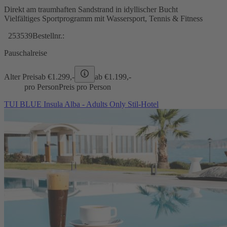
Direkt am traumhaften Sandstrand in idyllischer Bucht
Vielfältiges Sportprogramm mit Wassersport, Tennis & Fitness
253539
Bestellnr.:
Pauschalreise
Alter Preis
ab €
1.299,-
ab €
1.199,-
pro Person
Preis pro Person
TUI BLUE Insula Alba - Adults Only Stil-Hotel