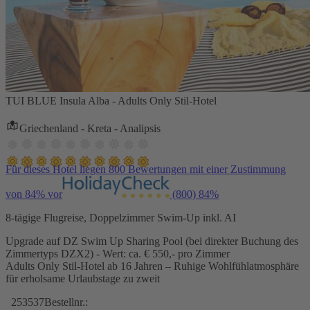
TUI BLUE Insula Alba - Adults Only Stil-Hotel
Griechenland - Kreta - Analipsis
Für dieses Hotel liegen 800 Bewertungen mit einer Zustimmung
von 84% vor
(800)
84%
8-tägige Flugreise, Doppelzimmer Swim-Up inkl. AI
Upgrade auf DZ Swim Up Sharing Pool (bei direkter Buchung des
Zimmertyps DZX2) - Wert: ca. € 550,- pro Zimmer
Adults Only Stil-Hotel ab 16 Jahren – Ruhige Wohlfühlatmosphäre
für erholsame Urlaubstage zu zweit
253537
Bestellnr.: