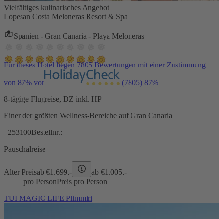
Vielfältiges kulinarisches Angebot
Lopesan Costa Meloneras Resort & Spa
Spanien - Gran Canaria - Playa Meloneras
Für dieses Hotel liegen 7805 Bewertungen mit einer Zustimmung
von 87% vor
(7805)
87%
8-tägige Flugreise, DZ inkl. HP
Einer der größten Wellness-Bereiche auf Gran Canaria
253100
Bestellnr.:
Pauschalreise
Alter Preis
ab €
1.699,-
ab €
1.005,-
pro Person
Preis pro Person
TUI MAGIC LIFE Plimmiri