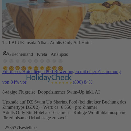
TUI BLUE Insula Alba - Adults Only Stil-Hotel
Griechenland - Kreta - Analipsis
Für dieses Hotel liegen 800 Bewertungen mit einer Zustimmung
von 84% vor
(800)
84%
8-tägige Flugreise, Doppelzimmer Swim-Up inkl. AI
Upgrade auf DZ Swim Up Sharing Pool (bei direkter Buchung des
Zimmertyps DZX2) - Wert: ca. € 550,- pro Zimmer
Adults Only Stil-Hotel ab 16 Jahren – Ruhige Wohlfühlatmosphäre
für erholsame Urlaubstage zu zweit
253537
Bestellnr.: