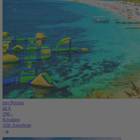
pro Person
ab €
296,-
Kroatien
Alle Angebote