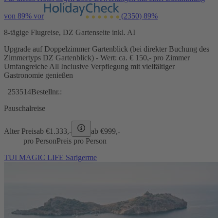
von 89% vor
(2350)
89%
8-tägige Flugreise, DZ Gartenseite inkl. AI
Upgrade auf Doppelzimmer Gartenblick (bei direkter Buchung des
Zimmertyps DZ Gartenblick) - Wert: ca. € 150,- pro Zimmer
Umfangreiche All Inclusive Verpflegung mit vielfältiger
Gastronomie genießen
253514
Bestellnr.:
Pauschalreise
Alter Preis
ab €
1.333,-
ab €
999,-
pro Person
Preis pro Person
TUI MAGIC LIFE Sarigerme