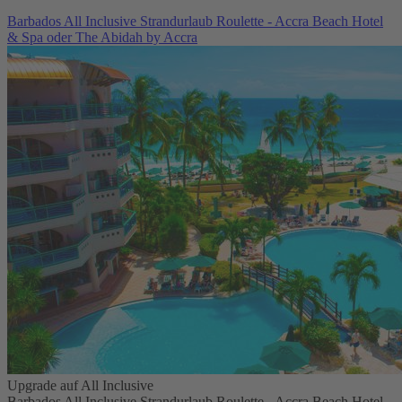
Barbados All Inclusive Strandurlaub Roulette - Accra Beach Hotel
& Spa oder The Abidah by Accra
Upgrade auf All Inclusive
Barbados All Inclusive Strandurlaub Roulette - Accra Beach Hotel