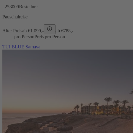
253009
Bestellnr.:
Pauschalreise
Alter Preis
ab €
1.099,-
ab €
788,-
pro Person
Preis pro Person
TUI BLUE Samaya