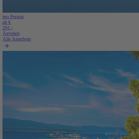
pro Person
ab €
291,-
Ägypten
Alle Angebote