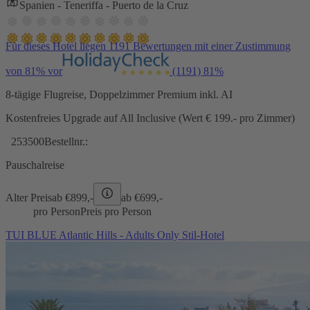
Spanien - Teneriffa - Puerto de la Cruz
Für dieses Hotel liegen 1191 Bewertungen mit einer Zustimmung
von 81% vor
(1191)
81%
8-tägige Flugreise, Doppelzimmer Premium inkl. AI
Kostenfreies Upgrade auf All Inclusive (Wert € 199.- pro Zimmer)
253500
Bestellnr.:
Pauschalreise
Alter Preis
ab €
899,-
ab €
699,-
pro Person
Preis pro Person
TUI BLUE Atlantic Hills - Adults Only Stil-Hotel