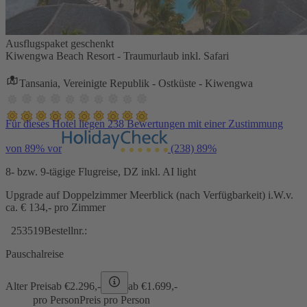
Ausflugspaket geschenkt
Kiwengwa Beach Resort - Traumurlaub inkl. Safari
Tansania, Vereinigte Republik - Ostküste - Kiwengwa
Für dieses Hotel liegen 238 Bewertungen mit einer Zustimmung
von 89% vor
(238)
89%
8- bzw. 9-tägige Flugreise, DZ inkl. AI light
Upgrade auf Doppelzimmer Meerblick (nach Verfügbarkeit) i.W.v.
ca. € 134,- pro Zimmer
253519
Bestellnr.:
Pauschalreise
Alter Preis
ab €
2.296,-
ab €
1.699,-
pro Person
Preis pro Person