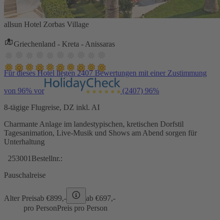
allsun Hotel Zorbas Village
Griechenland - Kreta - Anissaras
Für dieses Hotel liegen 2407 Bewertungen mit einer Zustimmung
von 96% vor
(2407)
96%
8-tägige Flugreise, DZ inkl. AI
Charmante Anlage im landestypischen, kretischen Dorfstil
Tagesanimation, Live-Musik und Shows am Abend sorgen für
Unterhaltung
253001
Bestellnr.:
Pauschalreise
Alter Preis
ab €
899,-
ab €
697,-
pro Person
Preis pro Person