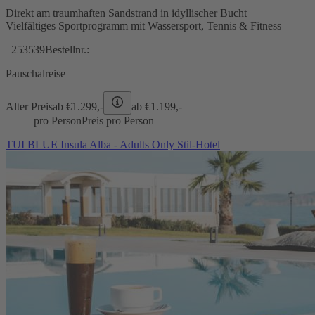
Direkt am traumhaften Sandstrand in idyllischer Bucht
Vielfältiges Sportprogramm mit Wassersport, Tennis & Fitness
253539
Bestellnr.:
Pauschalreise
Alter Preis
ab €
1.299,-
ab €
1.199,-
pro Person
Preis pro Person
TUI BLUE Insula Alba - Adults Only Stil-Hotel