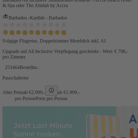
& Spa oder The Abidah by Accra
Barbados -Karibik - Barbados
9-tägige Flugreise, Doppelzimmer Meerblick inkl. AI
Upgrade auf All Inclusive Verpflegung geschenkt - Wert: € 798,-
pro Zimmer
253464
Bestellnr.:
Pauschalreise
Alter Preis
ab €
2.999,-
ab €
1.999,-
pro Person
Preis pro Person