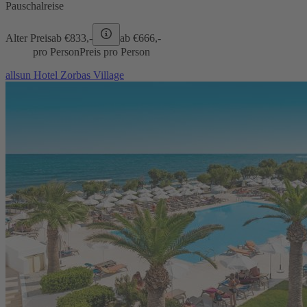
Pauschalreise
Alter Preis
ab €
833,-
ab €
666,-
pro Person
Preis pro Person
allsun Hotel Zorbas Village