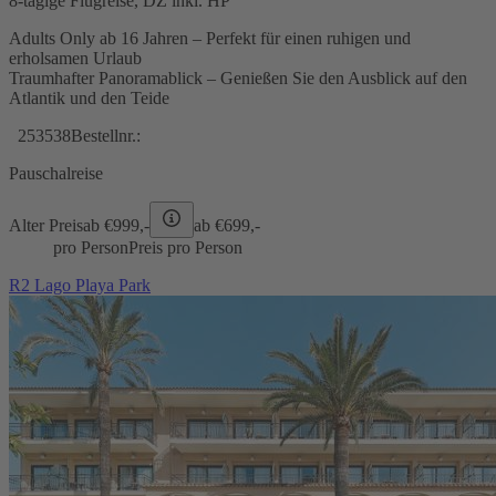
8-tägige Flugreise, DZ inkl. HP
Adults Only ab 16 Jahren – Perfekt für einen ruhigen und
erholsamen Urlaub
Traumhafter Panoramablick – Genießen Sie den Ausblick auf den
Atlantik und den Teide
253538
Bestellnr.:
Pauschalreise
Alter Preis
ab €
999,-
ab €
699,-
pro Person
Preis pro Person
R2 Lago Playa Park