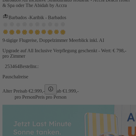
& Spa oder The Abidah by Accra
Barbados -Karibik - Barbados
9-tägige Flugreise, Doppelzimmer Meerblick inkl. AI
Upgrade auf All Inclusive Verpflegung geschenkt - Wert: € 798,-
pro Zimmer
253464
Bestellnr.:
Pauschalreise
Alter Preis
ab €
2.999,-
ab €
1.999,-
pro Person
Preis pro Person