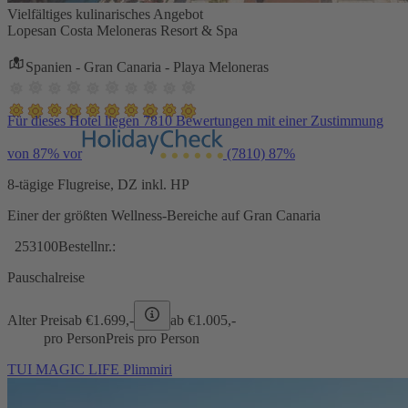
Vielfältiges kulinarisches Angebot
Lopesan Costa Meloneras Resort & Spa
Spanien - Gran Canaria - Playa Meloneras
Für dieses Hotel liegen 7810 Bewertungen mit einer Zustimmung
von 87% vor
(7810)
87%
8-tägige Flugreise, DZ inkl. HP
Einer der größten Wellness-Bereiche auf Gran Canaria
253100
Bestellnr.:
Pauschalreise
Alter Preis
ab €
1.699,-
ab €
1.005,-
pro Person
Preis pro Person
TUI MAGIC LIFE Plimmiri