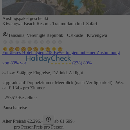
Ausflugspaket geschenkt
Kiwengwa Beach Resort - Traumurlaub inkl. Safari
Tansania, Vereinigte Republik - Ostküste - Kiwengwa
Für dieses Hotel liegen 238 Bewertungen mit einer Zustimmung
von 89% vor
(238)
89%
8- bzw. 9-tägige Flugreise, DZ inkl. AI light
Upgrade auf Doppelzimmer Meerblick (nach Verfügbarkeit) i.W.v.
ca. € 134,- pro Zimmer
253519
Bestellnr.:
Pauschalreise
Alter Preis
ab €
2.296,-
ab €
1.699,-
pro Person
Preis pro Person