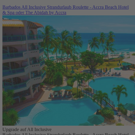
Barbados All Inclusive Strandurlaub Roulette - Accra Beach Hotel
& Spa oder The Abidah by Accra
Upgrade auf All Inclusive
Barbados All Inclusive Strandurlaub Roulette - Accra Beach Hotel