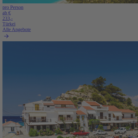
pro Person
ab €
233,-
Türkei
Alle Angebote