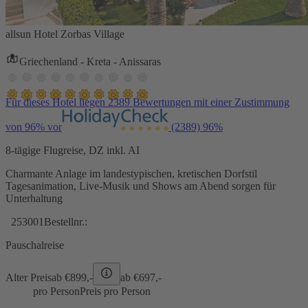
allsun Hotel Zorbas Village
Griechenland - Kreta - Anissaras
Für dieses Hotel liegen 2389 Bewertungen mit einer Zustimmung
von 96% vor
(2389)
96%
8-tägige Flugreise, DZ inkl. AI
Charmante Anlage im landestypischen, kretischen Dorfstil
Tagesanimation, Live-Musik und Shows am Abend sorgen für
Unterhaltung
253001
Bestellnr.:
Pauschalreise
Alter Preis
ab €
899,-
ab €
697,-
pro Person
Preis pro Person