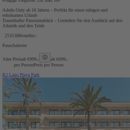
8-tägige Flugreise, DZ inkl. HP
Adults Only ab 16 Jahren – Perfekt für einen ruhigen und
erholsamen Urlaub
Traumhafter Panoramablick – Genießen Sie den Ausblick auf den
Atlantik und den Teide
253538
Bestellnr.:
Pauschalreise
Alter Preis
ab €
999,-
ab €
699,-
pro Person
Preis pro Person
R2 Lago Playa Park