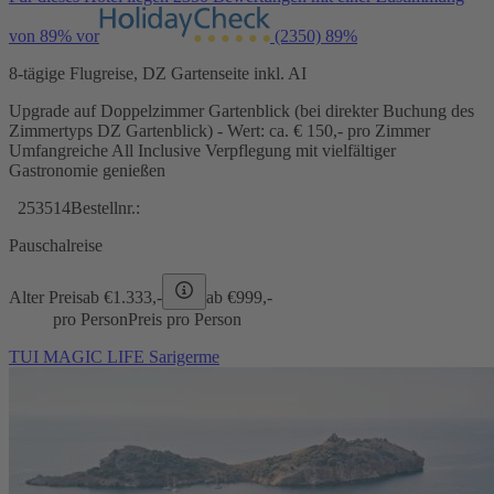
von 89% vor
(2350)
89%
8-tägige Flugreise, DZ Gartenseite inkl. AI
Upgrade auf Doppelzimmer Gartenblick (bei direkter Buchung des
Zimmertyps DZ Gartenblick) - Wert: ca. € 150,- pro Zimmer
Umfangreiche All Inclusive Verpflegung mit vielfältiger
Gastronomie genießen
253514
Bestellnr.:
Pauschalreise
Alter Preis
ab €
1.333,-
ab €
999,-
pro Person
Preis pro Person
TUI MAGIC LIFE Sarigerme