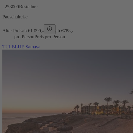
253009
Bestellnr.:
Pauschalreise
Alter Preis
ab €
1.099,-
ab €
788,-
pro Person
Preis pro Person
TUI BLUE Samaya