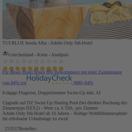
TUI BLUE Insula Alba - Adults Only Stil-Hotel
Griechenland - Kreta - Analipsis
Für dieses Hotel liegen 800 Bewertungen mit einer Zustimmung
von 84% vor
(800)
84%
8-tägige Flugreise, Doppelzimmer Swim-Up inkl. AI
Upgrade auf DZ Swim Up Sharing Pool (bei direkter Buchung des
Zimmertyps DZX2) - Wert: ca. € 550,- pro Zimmer
Adults Only Stil-Hotel ab 16 Jahren – Ruhige Wohlfühlatmosphäre
für erholsame Urlaubstage zu zweit
253537
Bestellnr.: