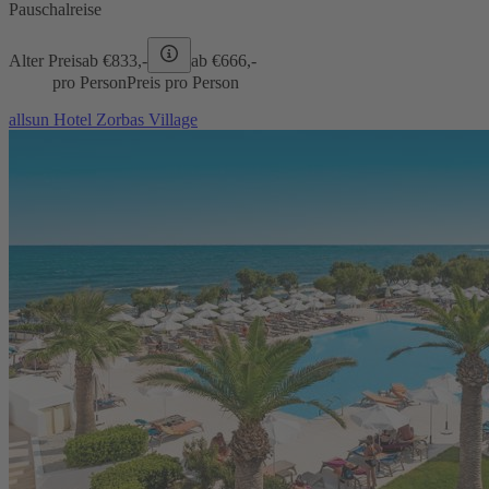
Pauschalreise
Alter Preis
ab €
833,-
ab €
666,-
pro Person
Preis pro Person
allsun Hotel Zorbas Village