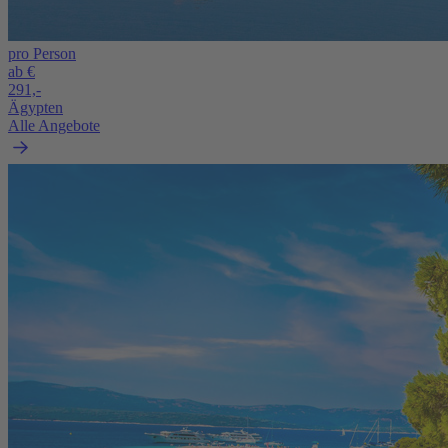
pro Person
ab €
291,-
Ägypten
Alle Angebote