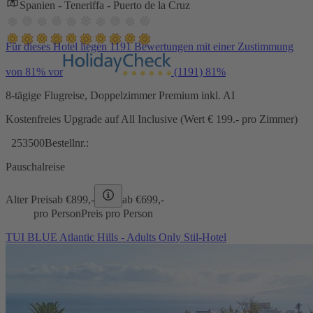
Spanien - Teneriffa - Puerto de la Cruz
Für dieses Hotel liegen 1191 Bewertungen mit einer Zustimmung
von 81% vor
(1191)
81%
8-tägige Flugreise, Doppelzimmer Premium inkl. AI
Kostenfreies Upgrade auf All Inclusive (Wert € 199.- pro Zimmer)
253500
Bestellnr.:
Pauschalreise
Alter Preis
ab €
899,-
ab €
699,-
pro Person
Preis pro Person
TUI BLUE Atlantic Hills - Adults Only Stil-Hotel