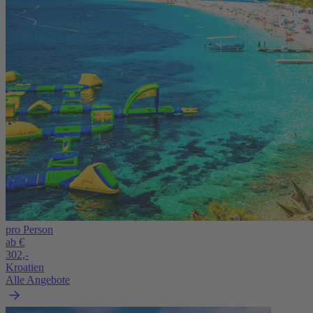
pro Person
ab €
302,-
Kroatien
Alle Angebote