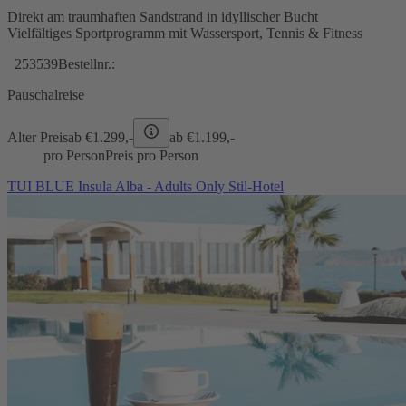
Direkt am traumhaften Sandstrand in idyllischer Bucht
Vielfältiges Sportprogramm mit Wassersport, Tennis & Fitness
253539
Bestellnr.:
Pauschalreise
Alter Preis
ab €
1.299,-
ab €
1.199,-
pro Person
Preis pro Person
TUI BLUE Insula Alba - Adults Only Stil-Hotel