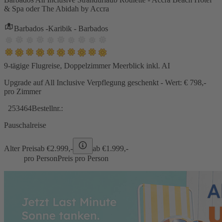
& Spa oder The Abidah by Accra
Barbados -Karibik - Barbados
9-tägige Flugreise, Doppelzimmer Meerblick inkl. AI
Upgrade auf All Inclusive Verpflegung geschenkt - Wert: € 798,-
pro Zimmer
253464
Bestellnr.:
Pauschalreise
Alter Preis
ab €
2.999,-
ab €
1.999,-
pro Person
Preis pro Person