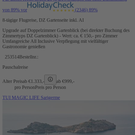
von 89% vor
(2346)
89%
8-tägige Flugreise, DZ Gartenseite inkl. AI
Upgrade auf Doppelzimmer Gartenblick (bei direkter Buchung des
Zimmertyps DZ Gartenblick) - Wert: ca. € 150,- pro Zimmer
Umfangreiche All Inclusive Verpflegung mit vielfältiger
Gastronomie genießen
253514
Bestellnr.:
Pauschalreise
Alter Preis
ab €
1.333,-
ab €
999,-
pro Person
Preis pro Person
TUI MAGIC LIFE Sarigerme