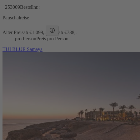
253009
Bestellnr.:
Pauschalreise
Alter Preis
ab €
1.099,-
ab €
788,-
pro Person
Preis pro Person
TUI BLUE Samaya