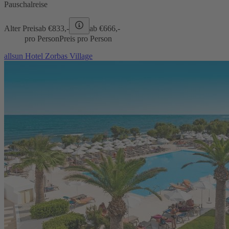
Pauschalreise
Alter Preis
ab €
833,-
ab €
666,-
pro Person
Preis pro Person
allsun Hotel Zorbas Village