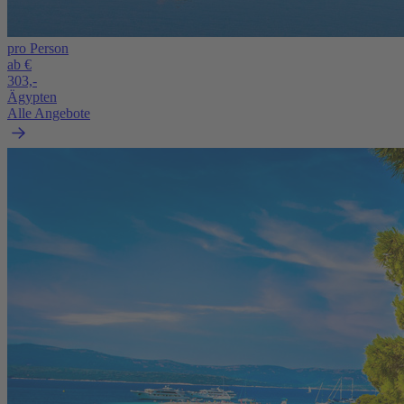
pro Person
ab €
303,-
Ägypten
Alle Angebote