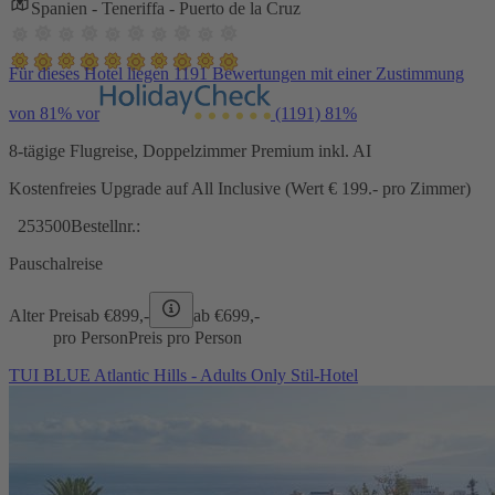
Spanien - Teneriffa - Puerto de la Cruz
Für dieses Hotel liegen 1191 Bewertungen mit einer Zustimmung
von 81% vor
(1191)
81%
8-tägige Flugreise, Doppelzimmer Premium inkl. AI
Kostenfreies Upgrade auf All Inclusive (Wert € 199.- pro Zimmer)
253500
Bestellnr.:
Pauschalreise
Alter Preis
ab €
899,-
ab €
699,-
pro Person
Preis pro Person
TUI BLUE Atlantic Hills - Adults Only Stil-Hotel