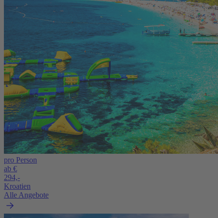
pro Person
ab €
294,-
Kroatien
Alle Angebote