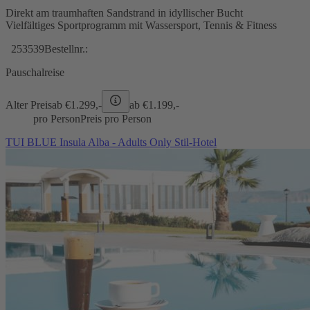
Direkt am traumhaften Sandstrand in idyllischer Bucht
Vielfältiges Sportprogramm mit Wassersport, Tennis & Fitness
253539
Bestellnr.:
Pauschalreise
Alter Preis
ab €
1.299,-
ab €
1.199,-
pro Person
Preis pro Person
TUI BLUE Insula Alba - Adults Only Stil-Hotel