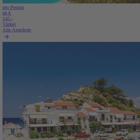
pro Person
ab €
145,-
Türkei
Alle Angebote