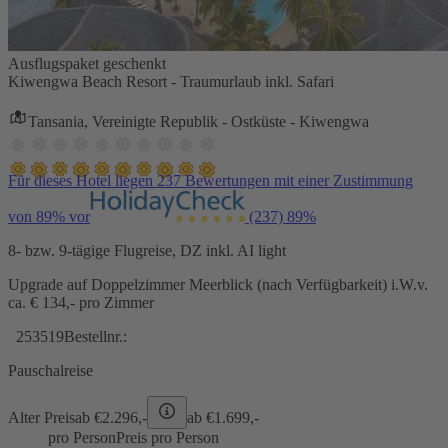
Ausflugspaket geschenkt
Kiwengwa Beach Resort - Traumurlaub inkl. Safari
Tansania, Vereinigte Republik - Ostküste - Kiwengwa
Für dieses Hotel liegen 237 Bewertungen mit einer Zustimmung
von 89% vor
(237)
89%
8- bzw. 9-tägige Flugreise, DZ inkl. AI light
Upgrade auf Doppelzimmer Meerblick (nach Verfügbarkeit) i.W.v.
ca. € 134,- pro Zimmer
253519
Bestellnr.:
Pauschalreise
Alter Preis
ab €
2.296,-
ab €
1.699,-
pro Person
Preis pro Person