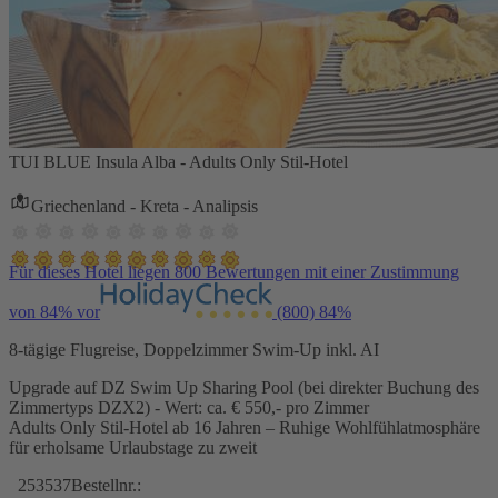
TUI BLUE Insula Alba - Adults Only Stil-Hotel
Griechenland - Kreta - Analipsis
Für dieses Hotel liegen 800 Bewertungen mit einer Zustimmung
von 84% vor
(800)
84%
8-tägige Flugreise, Doppelzimmer Swim-Up inkl. AI
Upgrade auf DZ Swim Up Sharing Pool (bei direkter Buchung des
Zimmertyps DZX2) - Wert: ca. € 550,- pro Zimmer
Adults Only Stil-Hotel ab 16 Jahren – Ruhige Wohlfühlatmosphäre
für erholsame Urlaubstage zu zweit
253537
Bestellnr.: