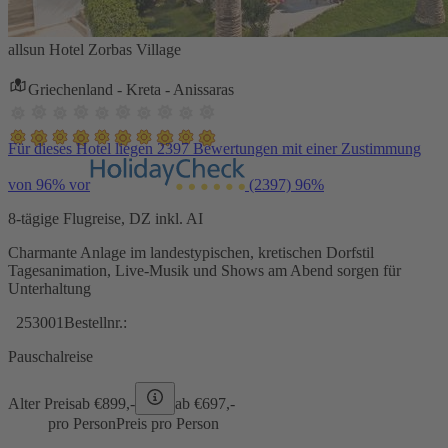
allsun Hotel Zorbas Village
Griechenland - Kreta - Anissaras
Für dieses Hotel liegen 2397 Bewertungen mit einer Zustimmung
von 96% vor
(2397)
96%
8-tägige Flugreise, DZ inkl. AI
Charmante Anlage im landestypischen, kretischen Dorfstil
Tagesanimation, Live-Musik und Shows am Abend sorgen für
Unterhaltung
253001
Bestellnr.:
Pauschalreise
Alter Preis
ab €
899,-
ab €
697,-
pro Person
Preis pro Person