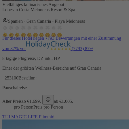
Vielfältiges kulinarisches Angebot
Lopesan Costa Meloneras Resort & Spa
Spanien - Gran Canaria - Playa Meloneras
Für dieses Hotel liegen 7793 Bewertungen mit einer Zustimmung
von 87% vor
(7793)
87%
8-tägige Flugreise, DZ inkl. HP
Einer der größten Wellness-Bereiche auf Gran Canaria
253100
Bestellnr.:
Pauschalreise
Alter Preis
ab €
1.699,-
ab €
1.005,-
pro Person
Preis pro Person
TUI MAGIC LIFE Plimmiri