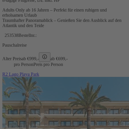
8-tägige Flugreise, DZ inkl. HP
Adults Only ab 16 Jahren – Perfekt für einen ruhigen und
erholsamen Urlaub
Traumhafter Panoramablick – Genießen Sie den Ausblick auf den
Atlantik und den Teide
253538
Bestellnr.:
Pauschalreise
Alter Preis
ab €
999,-
ab €
699,-
pro Person
Preis pro Person
R2 Lago Playa Park