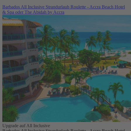
Barbados All Inclusive Strandurlaub Roulette - Accra Beach Hotel
& Spa oder The Abidah by Accra
Upgrade auf All Inclusive
Barbados All Inclusive Strandurlaub Roulette - Accra Beach Hotel