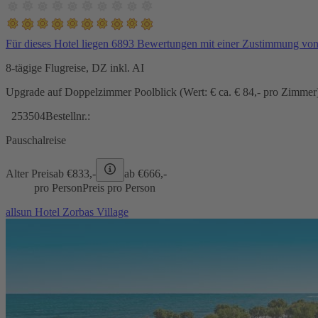
Für dieses Hotel liegen 6893 Bewertungen mit einer Zustimmung vo
8-tägige Flugreise, DZ inkl. AI
Upgrade auf Doppelzimmer Poolblick (Wert: € ca. € 84,- pro Zimmer) 
253504
Bestellnr.:
Pauschalreise
Alter Preis
ab €
833,-
ab €
666,-
pro Person
Preis pro Person
allsun Hotel Zorbas Village