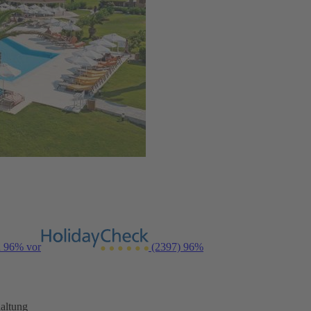
n 96% vor
(2397)
96%
altung