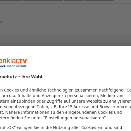
en.
el in einem Paket kombiniert werden – das spart Zeit und Geld. Nutzen 
en!