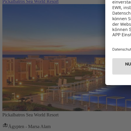
Pickalbatros Sea World Resort
Pickalbatros Sea World Resort
Ägypten - Marsa Alam