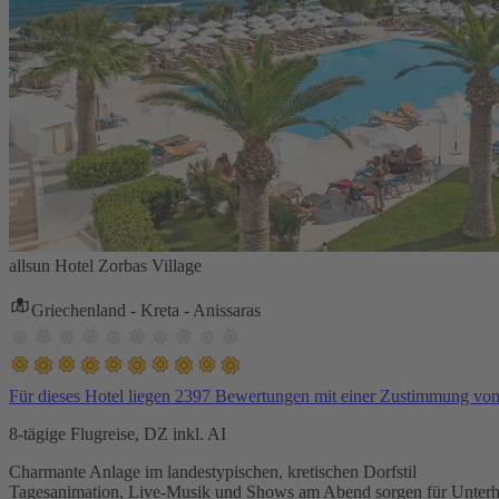
allsun Hotel Zorbas Village
Griechenland - Kreta - Anissaras
Für dieses Hotel liegen 2397 Bewertungen mit einer Zustimmung vo
8-tägige Flugreise, DZ inkl. AI
Charmante Anlage im landestypischen, kretischen Dorfstil
Tagesanimation, Live-Musik und Shows am Abend sorgen für Unterh