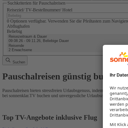
Suchkriterien für Pauschalreisen
Reiseziel/ TV-Bestellnummer/ Hotel
0 Optionen verfügbar. Verwenden Sie die Pfeiltasten zum Navigier
Abflughafen
Beliebig
Reisezeitraum & Dauer
09.08.26 - 09.11.26, Beliebige Dauer
Reisende
2 Erwachsene
Suchen
Pauschalreisen günstig buchen
Pauschalreisen bieten stressfreien Urlaubsgenuss, indem Flug und Hot
bei sonnenklar.TV buchen und unvergessliche Urlaubsmomente erleb
Top TV-Angebote inklusive Flug