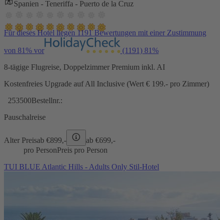
Spanien - Teneriffa - Puerto de la Cruz
Für dieses Hotel liegen 1191 Bewertungen mit einer Zustimmung
von 81% vor
(1191)
81%
8-tägige Flugreise, Doppelzimmer Premium inkl. AI
Kostenfreies Upgrade auf All Inclusive (Wert € 199.- pro Zimmer)
253500
Bestellnr.:
Pauschalreise
Alter Preis
ab €
899,-
ab €
699,-
pro Person
Preis pro Person
TUI BLUE Atlantic Hills - Adults Only Stil-Hotel