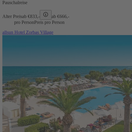
Pauschalreise
Alter Preis
ab €
833,-
ab €
666,-
pro Person
Preis pro Person
allsun Hotel Zorbas Village