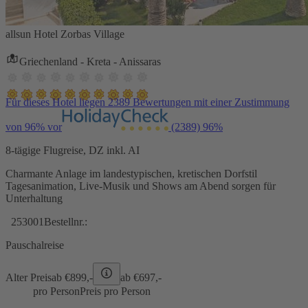
allsun Hotel Zorbas Village
Griechenland - Kreta - Anissaras
Für dieses Hotel liegen 2389 Bewertungen mit einer Zustimmung
von 96% vor
(2389)
96%
8-tägige Flugreise, DZ inkl. AI
Charmante Anlage im landestypischen, kretischen Dorfstil
Tagesanimation, Live-Musik und Shows am Abend sorgen für
Unterhaltung
253001
Bestellnr.:
Pauschalreise
Alter Preis
ab €
899,-
ab €
697,-
pro Person
Preis pro Person