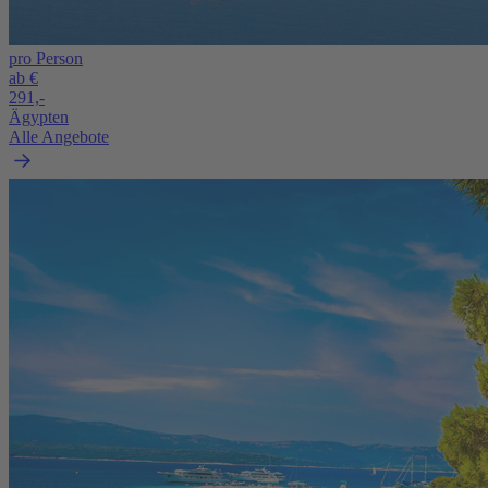
pro Person
ab €
291,-
Ägypten
Alle Angebote