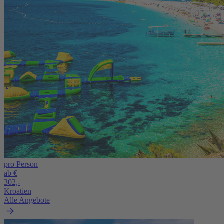
pro Person
ab €
302,-
Kroatien
Alle Angebote