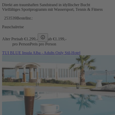
Direkt am traumhaften Sandstrand in idyllischer Bucht
Vielfältiges Sportprogramm mit Wassersport, Tennis & Fitness
253539
Bestellnr.:
Pauschalreise
Alter Preis
ab €
1.299,-
ab €
1.199,-
pro Person
Preis pro Person
TUI BLUE Insula Alba - Adults Only Stil-Hotel