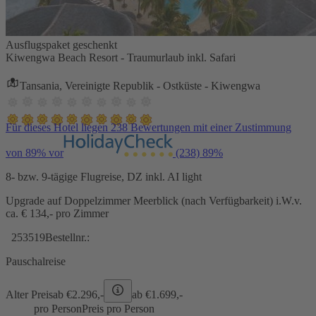
Ausflugspaket geschenkt
Kiwengwa Beach Resort - Traumurlaub inkl. Safari
Tansania, Vereinigte Republik - Ostküste - Kiwengwa
Für dieses Hotel liegen 238 Bewertungen mit einer Zustimmung
von 89% vor
(238)
89%
8- bzw. 9-tägige Flugreise, DZ inkl. AI light
Upgrade auf Doppelzimmer Meerblick (nach Verfügbarkeit) i.W.v.
ca. € 134,- pro Zimmer
253519
Bestellnr.:
Pauschalreise
Alter Preis
ab €
2.296,-
ab €
1.699,-
pro Person
Preis pro Person