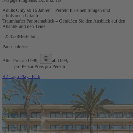
8-tägige Flugreise, DZ inkl. HP
Adults Only ab 16 Jahren – Perfekt für einen ruhigen und
erholsamen Urlaub
Traumhafter Panoramablick – Genießen Sie den Ausblick auf den
Atlantik und den Teide
253538
Bestellnr.:
Pauschalreise
Alter Preis
ab €
999,-
ab €
699,-
pro Person
Preis pro Person
R2 Lago Playa Park