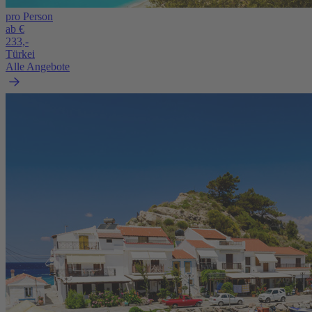
pro Person
ab €
233,-
Türkei
Alle Angebote