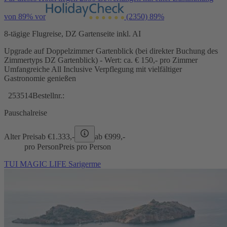
von 89% vor
(2350)
89%
8-tägige Flugreise, DZ Gartenseite inkl. AI
Upgrade auf Doppelzimmer Gartenblick (bei direkter Buchung des
Zimmertyps DZ Gartenblick) - Wert: ca. € 150,- pro Zimmer
Umfangreiche All Inclusive Verpflegung mit vielfältiger
Gastronomie genießen
253514
Bestellnr.:
Pauschalreise
Alter Preis
ab €
1.333,-
ab €
999,-
pro Person
Preis pro Person
TUI MAGIC LIFE Sarigerme