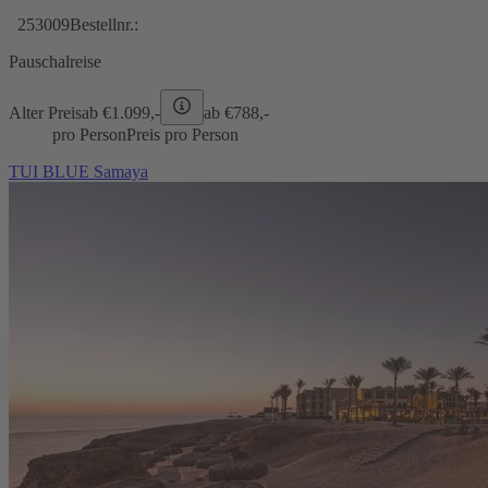
253009
Bestellnr.:
Pauschalreise
Alter Preis
ab €
1.099,-
ab €
788,-
pro Person
Preis pro Person
TUI BLUE Samaya