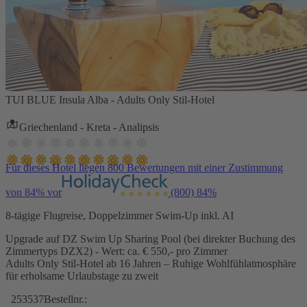
TUI BLUE Insula Alba - Adults Only Stil-Hotel
Griechenland - Kreta - Analipsis
Für dieses Hotel liegen 800 Bewertungen mit einer Zustimmung
von 84% vor
(800)
84%
8-tägige Flugreise, Doppelzimmer Swim-Up inkl. AI
Upgrade auf DZ Swim Up Sharing Pool (bei direkter Buchung des
Zimmertyps DZX2) - Wert: ca. € 550,- pro Zimmer
Adults Only Stil-Hotel ab 16 Jahren – Ruhige Wohlfühlatmosphäre
für erholsame Urlaubstage zu zweit
253537
Bestellnr.: