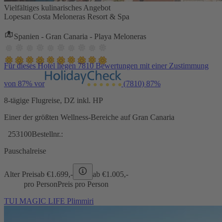
Vielfältiges kulinarisches Angebot
Lopesan Costa Meloneras Resort & Spa
Spanien - Gran Canaria - Playa Meloneras
Für dieses Hotel liegen 7810 Bewertungen mit einer Zustimmung
von 87% vor
(7810)
87%
8-tägige Flugreise, DZ inkl. HP
Einer der größten Wellness-Bereiche auf Gran Canaria
253100
Bestellnr.:
Pauschalreise
Alter Preis
ab €
1.699,-
ab €
1.005,-
pro Person
Preis pro Person
TUI MAGIC LIFE Plimmiri