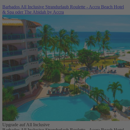
Barbados All Inclusive Strandurlaub Roulette - Accra Beach Hotel
& Spa oder The Abidah by Accra
Upgrade auf All Inclusive
Barbados All Inclusive Strandurlaub Roulette - Accra Beach Hotel