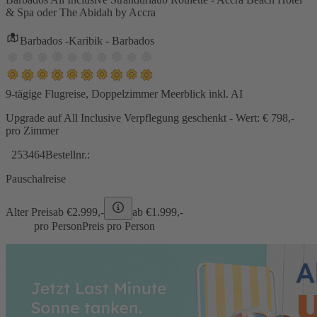
& Spa oder The Abidah by Accra
Barbados -Karibik - Barbados
9-tägige Flugreise, Doppelzimmer Meerblick inkl. AI
Upgrade auf All Inclusive Verpflegung geschenkt - Wert: € 798,-
pro Zimmer
253464
Bestellnr.:
Pauschalreise
Alter Preis
ab €
2.999,-
ab €
1.999,-
pro Person
Preis pro Person