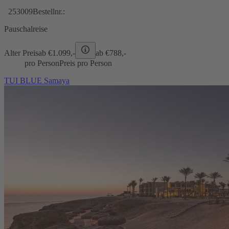
253009
Bestellnr.:
Pauschalreise
Alter Preis
ab €
1.099,-
ab €
788,-
pro Person
Preis pro Person
TUI BLUE Samaya