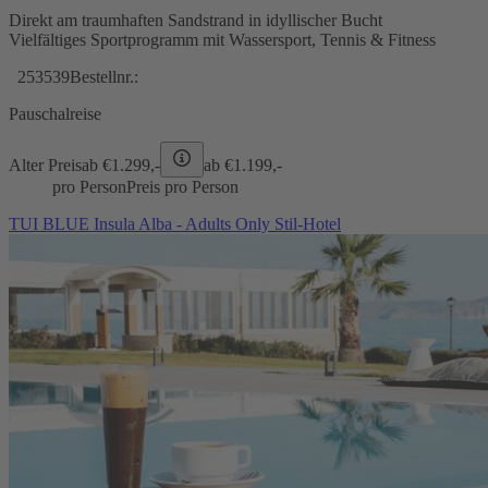
Direkt am traumhaften Sandstrand in idyllischer Bucht
Vielfältiges Sportprogramm mit Wassersport, Tennis & Fitness
253539
Bestellnr.:
Pauschalreise
Alter Preis
ab €
1.299,-
ab €
1.199,-
pro Person
Preis pro Person
TUI BLUE Insula Alba - Adults Only Stil-Hotel