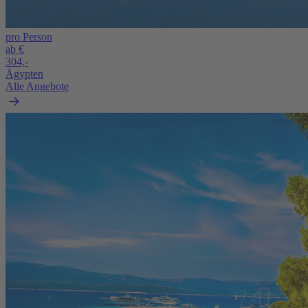
pro Person
ab €
304,-
Ägypten
Alle Angebote