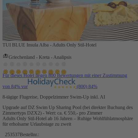
TUI BLUE Insula Alba - Adults Only Stil-Hotel
Griechenland - Kreta - Analipsis
Für dieses Hotel liegen 800 Bewertungen mit einer Zustimmung
von 84% vor
(800)
84%
8-tägige Flugreise, Doppelzimmer Swim-Up inkl. AI
Upgrade auf DZ Swim Up Sharing Pool (bei direkter Buchung des
Zimmertyps DZX2) - Wert: ca. € 550,- pro Zimmer
Adults Only Stil-Hotel ab 16 Jahren – Ruhige Wohlfühlatmosphäre
für erholsame Urlaubstage zu zweit
253537
Bestellnr.: