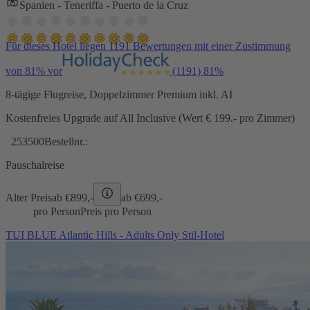
Spanien - Teneriffa - Puerto de la Cruz
Für dieses Hotel liegen 1191 Bewertungen mit einer Zustimmung
von 81% vor
(1191)
81%
8-tägige Flugreise, Doppelzimmer Premium inkl. AI
Kostenfreies Upgrade auf All Inclusive (Wert € 199.- pro Zimmer)
253500
Bestellnr.:
Pauschalreise
Alter Preis
ab €
899,-
ab €
699,-
pro Person
Preis pro Person
TUI BLUE Atlantic Hills - Adults Only Stil-Hotel