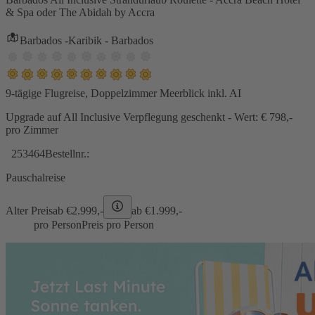
& Spa oder The Abidah by Accra
Barbados -Karibik - Barbados
9-tägige Flugreise, Doppelzimmer Meerblick inkl. AI
Upgrade auf All Inclusive Verpflegung geschenkt - Wert: € 798,-
pro Zimmer
253464
Bestellnr.:
Pauschalreise
Alter Preis
ab €
2.999,-
ab €
1.999,-
pro Person
Preis pro Person