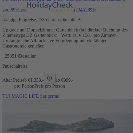
von 89% vor
(2345)
89%
8-tägige Flugreise, DZ Gartenseite inkl. AI
Upgrade auf Doppelzimmer Gartenblick (bei direkter Buchung des
Zimmertyps DZ Gartenblick) - Wert: ca. € 150,- pro Zimmer
Umfangreiche All Inclusive Verpflegung mit vielfältiger
Gastronomie genießen
253514
Bestellnr.:
Pauschalreise
Alter Preis
ab €
1.333,-
ab €
999,-
pro Person
Preis pro Person
TUI MAGIC LIFE Sarigerme