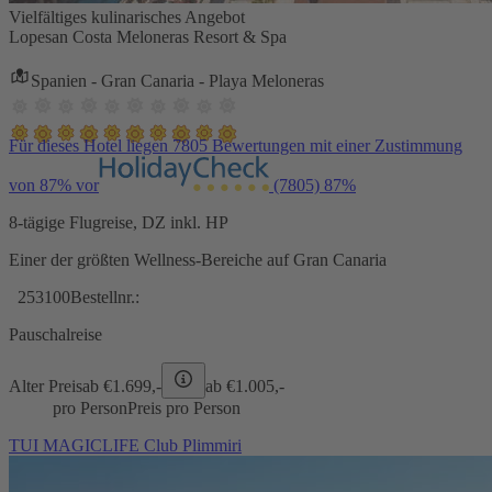
Vielfältiges kulinarisches Angebot
Lopesan Costa Meloneras Resort & Spa
Spanien - Gran Canaria - Playa Meloneras
Für dieses Hotel liegen 7805 Bewertungen mit einer Zustimmung
von 87% vor
(7805)
87%
8-tägige Flugreise, DZ inkl. HP
Einer der größten Wellness-Bereiche auf Gran Canaria
253100
Bestellnr.:
Pauschalreise
Alter Preis
ab €
1.699,-
ab €
1.005,-
pro Person
Preis pro Person
TUI MAGICLIFE Club Plimmiri