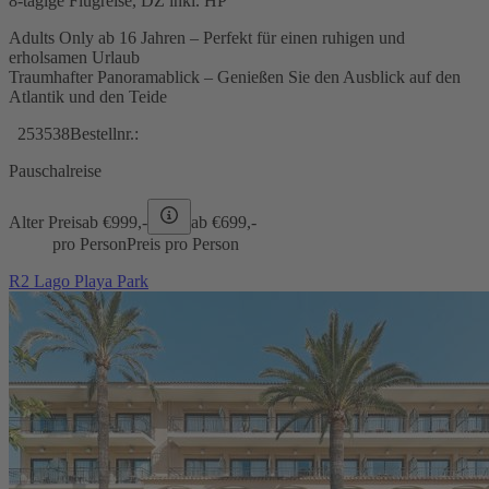
8-tägige Flugreise, DZ inkl. HP
Adults Only ab 16 Jahren – Perfekt für einen ruhigen und
erholsamen Urlaub
Traumhafter Panoramablick – Genießen Sie den Ausblick auf den
Atlantik und den Teide
253538
Bestellnr.:
Pauschalreise
Alter Preis
ab €
999,-
ab €
699,-
pro Person
Preis pro Person
R2 Lago Playa Park