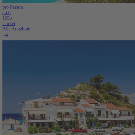
pro Person
ab €
109,-
Türkei
Alle Angebote