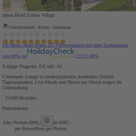
allsun Hotel Zorbas Village
Griechenland - Kreta - Anissaras
Für dieses Hotel liegen 2373 Bewertungen mit einer Zustimmung
von 96% vor
(2373)
96%
8-tägige Flugreise, DZ inkl. AI
Charmante Anlage im landestypischen, kretischen Dorfstil
Tagesanimation, Live-Musik und Shows am Abend sorgen für
Unterhaltung
253001
Bestellnr.:
Pauschalreise
Alter Preis
ab €
899,-
ab €
697,-
pro Person
Preis pro Person