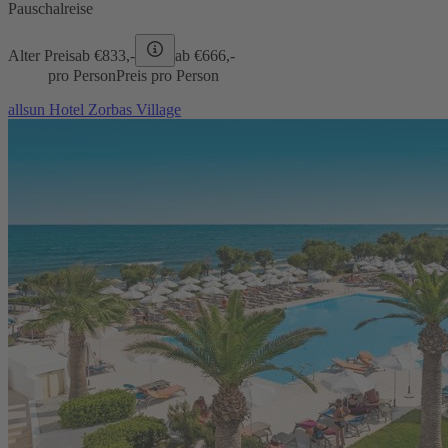
Pauschalreise
Alter Preis
ab €
833,-
ab €
666,-
pro Person
Preis pro Person
allsun Hotel Zorbas Village