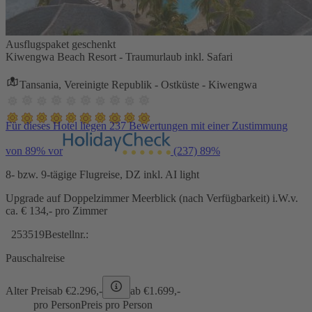
Ausflugspaket geschenkt
Kiwengwa Beach Resort - Traumurlaub inkl. Safari
Tansania, Vereinigte Republik - Ostküste - Kiwengwa
Für dieses Hotel liegen 237 Bewertungen mit einer Zustimmung
von 89% vor
(237)
89%
8- bzw. 9-tägige Flugreise, DZ inkl. AI light
Upgrade auf Doppelzimmer Meerblick (nach Verfügbarkeit) i.W.v.
ca. € 134,- pro Zimmer
253519
Bestellnr.:
Pauschalreise
Alter Preis
ab €
2.296,-
ab €
1.699,-
pro Person
Preis pro Person