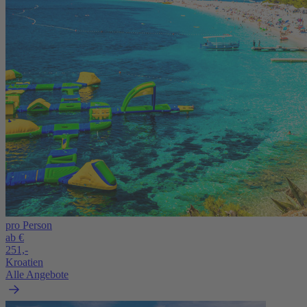
pro Person
ab €
251,-
Kroatien
Alle Angebote