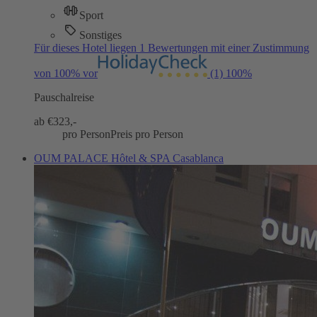
Sport
Sonstiges
Für dieses Hotel liegen 1 Bewertungen mit einer Zustimmung
von 100% vor
(1)
100%
Pauschalreise
ab €
323,-
pro Person
Preis pro Person
OUM PALACE Hôtel & SPA Casablanca