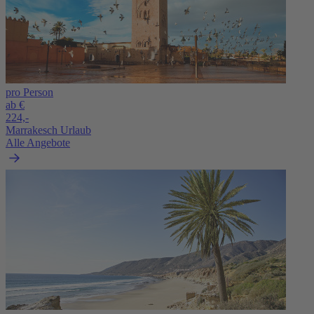
pro Person
ab €
224,-
Marrakesch Urlaub
Alle Angebote