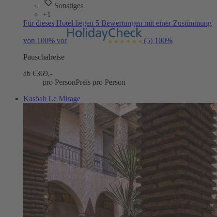
Sonstiges
+1
Für dieses Hotel liegen 5 Bewertungen mit einer Zustimmung
von 100% vor
(5)
100%
Pauschalreise
ab €
369,-
pro Person
Preis pro Person
Kasbah Le Mirage