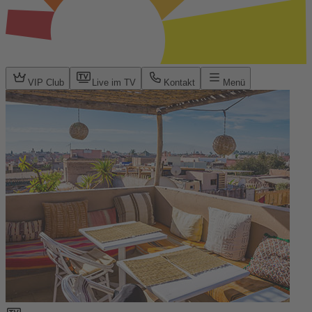
VIP Club
Live im TV
Kontakt
Menü