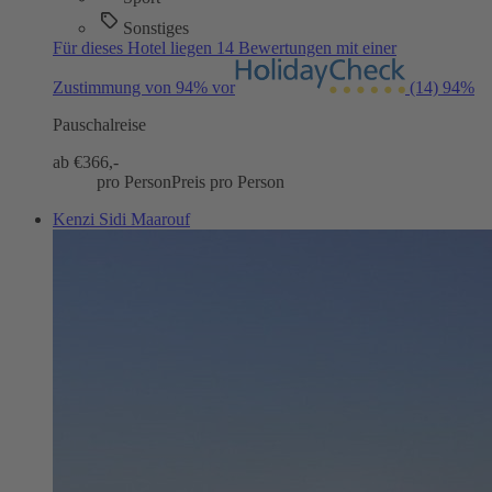
Sonstiges
Für dieses Hotel liegen 14 Bewertungen mit einer
Zustimmung von 94% vor
(14)
94%
Pauschalreise
ab €
366,-
pro Person
Preis pro Person
Kenzi Sidi Maarouf