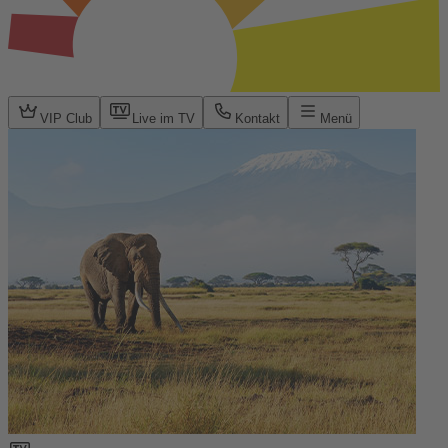
VIP Club
Live im TV
Kontakt
Menü