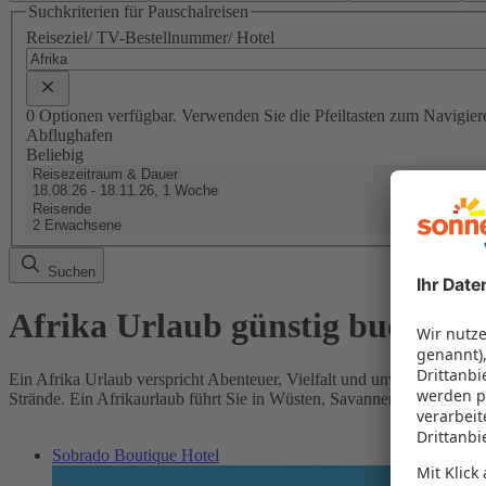
Suchkriterien für Pauschalreisen
Reiseziel/ TV-Bestellnummer/ Hotel
0 Optionen verfügbar. Verwenden Sie die Pfeiltasten zum Navigier
Abflughafen
Beliebig
Reisezeitraum & Dauer
18.08.26 - 18.11.26, 1 Woche
Reisende
2 Erwachsene
Suchen
Afrika Urlaub günstig buchen
Ein Afrika Urlaub verspricht Abenteuer, Vielfalt und unvergessliche 
Strände. Ein Afrikaurlaub führt Sie in Wüsten, Savannen, Gebirge, Fl
Sobrado Boutique Hotel