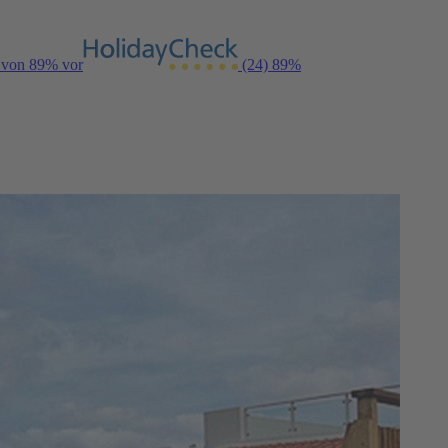
g von 89% vor
(24)
89%