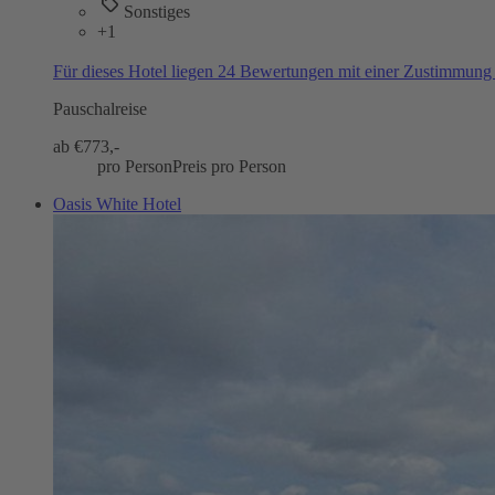
Sonstiges
+1
Für dieses Hotel liegen 24 Bewertungen mit einer Zustimmun
Pauschalreise
ab €
773,-
pro Person
Preis pro Person
Oasis White Hotel