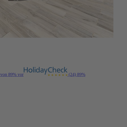
g von 89% vor
(24)
89%