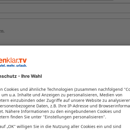
en.
Eindrücke. Gehen Sie auf Safari, lernen Sie den Kontinent mit seiner v
ussdeltas und einzigartige Seenlandschaften.