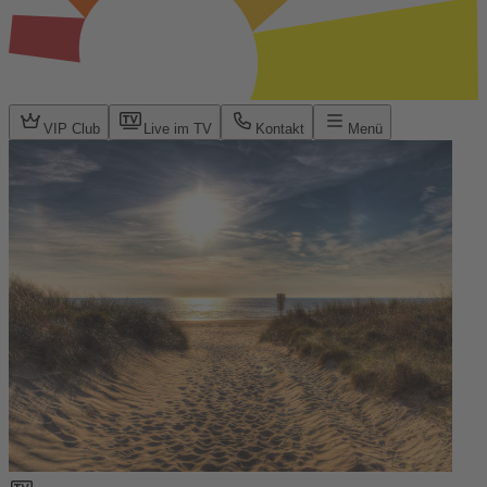
VIP Club
Live im TV
Kontakt
Menü