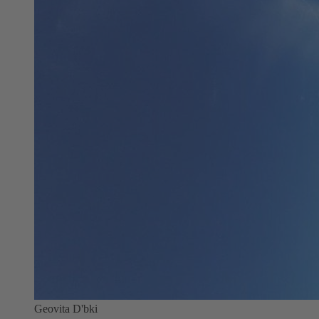
Geovita D'bki