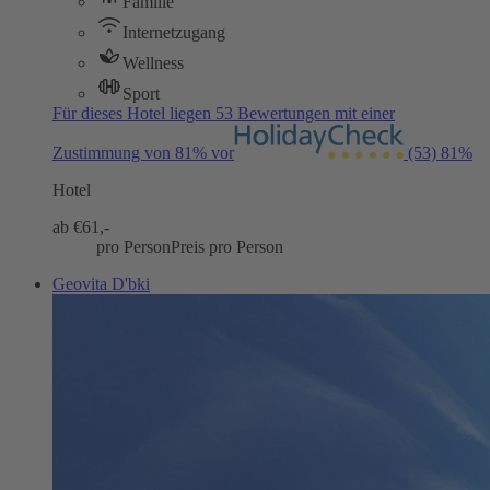
Familie
Internetzugang
Wellness
Sport
Für dieses Hotel liegen 53 Bewertungen mit einer
Zustimmung von 81% vor
(53)
81%
Hotel
ab €
61,-
pro Person
Preis pro Person
Geovita D'bki