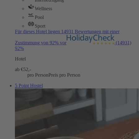
Wellness
Pool
Sport
Für dieses Hotel liegen 14931 Bewertungen mit einer
Zustimmung von 92% vor
(14931)
92%
Hotel
ab €
52,-
pro Person
Preis pro Person
5 Point Hostel