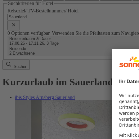
Suchkriterien für Hotel
Reiseziel/ TV-Bestellnummer/ Hotel
0 Optionen verfügbar. Verwenden Sie die Pfeiltasten zum Navigier
Reisezeitraum & Dauer
17.08.26 - 17.11.26, 3 Tage
Reisende
2 Erwachsene
Suchen
Kurzurlaub im Sauerland buch
ibis Styles Arnsberg Sauerland