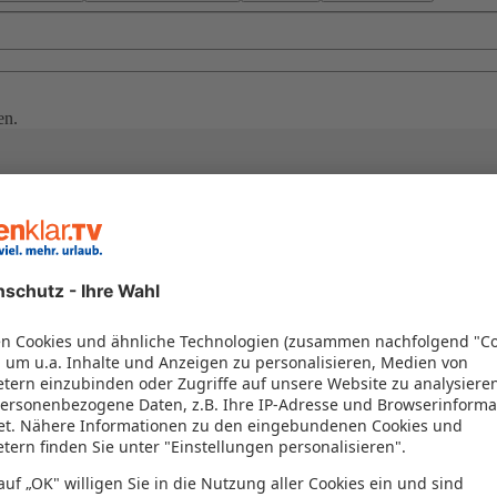
en.
en