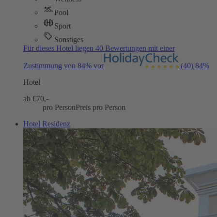
Pool
Sport
Sonstiges
Für dieses Hotel liegen 40 Bewertungen mit einer
Zustimmung von 84% vor
(40)
84%
Hotel
ab €
70,-
pro Person
Preis pro Person
Hotel Residenz