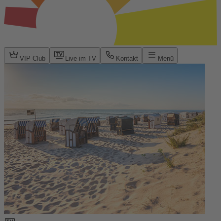
VIP Club
Live im TV
Kontakt
Menü