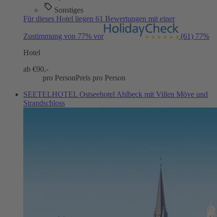
Sonstiges
Für dieses Hotel liegen 61 Bewertungen mit einer
Zustimmung von 77% vor
(61)
77%
Hotel
ab €
90,-
pro Person
Preis pro Person
SEETELHOTEL Ostseehotel Ahlbeck mit Villen Möve und
Strandschloss