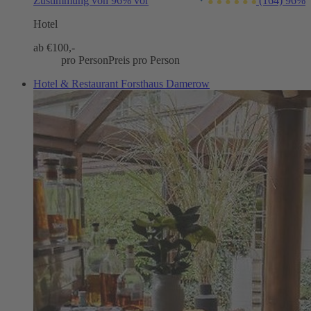
Zustimmung von 96% vor
(164)
96%
Hotel
ab €
100,-
pro Person
Preis pro Person
Hotel & Restaurant Forsthaus Damerow