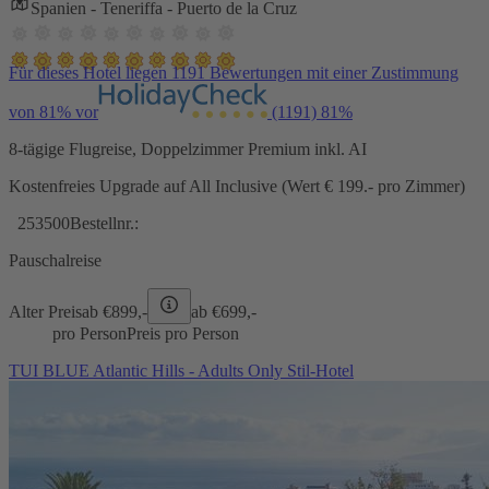
Spanien - Teneriffa - Puerto de la Cruz
Für dieses Hotel liegen 1191 Bewertungen mit einer Zustimmung
von 81% vor
(1191)
81%
8-tägige Flugreise, Doppelzimmer Premium inkl. AI
Kostenfreies Upgrade auf All Inclusive (Wert € 199.- pro Zimmer)
253500
Bestellnr.:
Pauschalreise
Alter Preis
ab €
899,-
ab €
699,-
pro Person
Preis pro Person
TUI BLUE Atlantic Hills - Adults Only Stil-Hotel