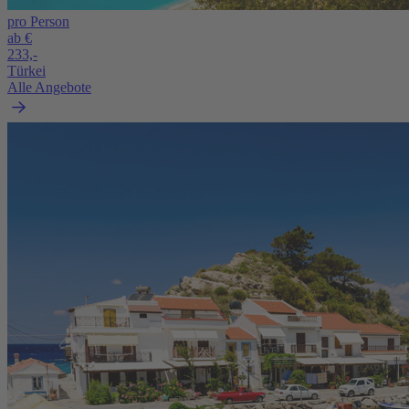
pro Person
ab €
233,-
Türkei
Alle Angebote