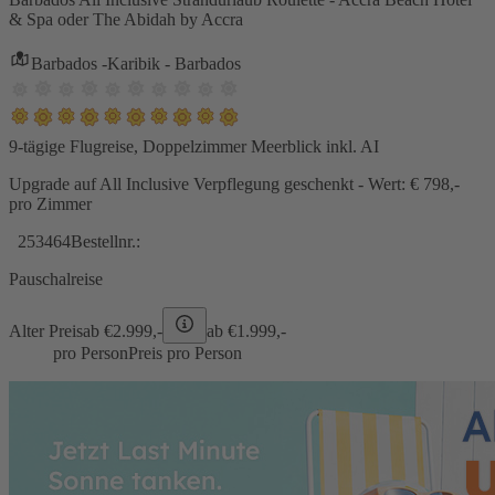
& Spa oder The Abidah by Accra
Barbados -Karibik - Barbados
9-tägige Flugreise, Doppelzimmer Meerblick inkl. AI
Upgrade auf All Inclusive Verpflegung geschenkt - Wert: € 798,-
pro Zimmer
253464
Bestellnr.:
Pauschalreise
Alter Preis
ab €
2.999,-
ab €
1.999,-
pro Person
Preis pro Person