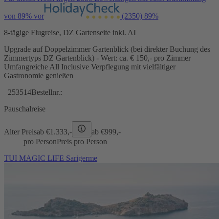
von 89% vor
(2350)
89%
8-tägige Flugreise, DZ Gartenseite inkl. AI
Upgrade auf Doppelzimmer Gartenblick (bei direkter Buchung des
Zimmertyps DZ Gartenblick) - Wert: ca. € 150,- pro Zimmer
Umfangreiche All Inclusive Verpflegung mit vielfältiger
Gastronomie genießen
253514
Bestellnr.:
Pauschalreise
Alter Preis
ab €
1.333,-
ab €
999,-
pro Person
Preis pro Person
TUI MAGIC LIFE Sarigerme