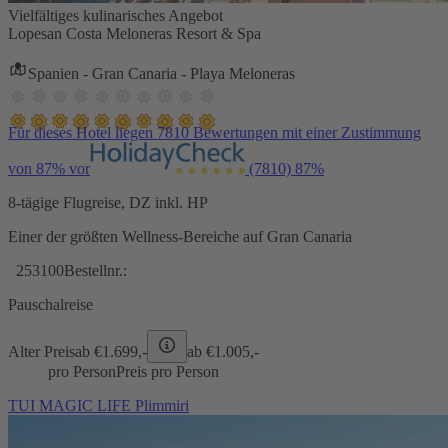
Vielfältiges kulinarisches Angebot
Lopesan Costa Meloneras Resort & Spa
Spanien - Gran Canaria - Playa Meloneras
Für dieses Hotel liegen 7810 Bewertungen mit einer Zustimmung
von 87% vor
(7810)
87%
8-tägige Flugreise, DZ inkl. HP
Einer der größten Wellness-Bereiche auf Gran Canaria
253100
Bestellnr.:
Pauschalreise
Alter Preis
ab €
1.699,-
ab €
1.005,-
pro Person
Preis pro Person
TUI MAGIC LIFE Plimmiri