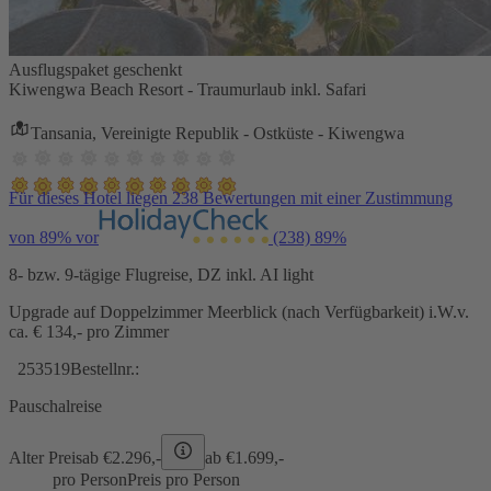
Ausflugspaket geschenkt
Kiwengwa Beach Resort - Traumurlaub inkl. Safari
Tansania, Vereinigte Republik - Ostküste - Kiwengwa
Für dieses Hotel liegen 238 Bewertungen mit einer Zustimmung
von 89% vor
(238)
89%
8- bzw. 9-tägige Flugreise, DZ inkl. AI light
Upgrade auf Doppelzimmer Meerblick (nach Verfügbarkeit) i.W.v.
ca. € 134,- pro Zimmer
253519
Bestellnr.:
Pauschalreise
Alter Preis
ab €
2.296,-
ab €
1.699,-
pro Person
Preis pro Person