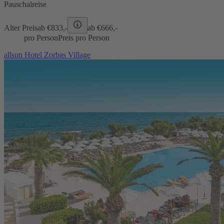
Pauschalreise
Alter Preis
ab €
833,-
ab €
666,-
pro Person
Preis pro Person
allsun Hotel Zorbas Village