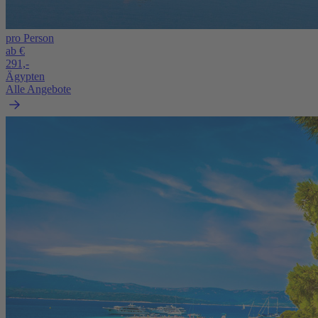
pro Person
ab €
291,-
Ägypten
Alle Angebote