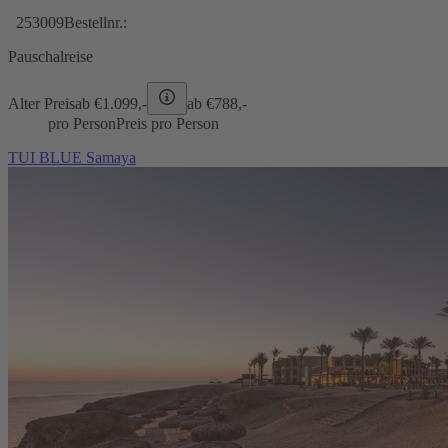
253009
Bestellnr.:
Pauschalreise
Alter Preis
ab €
1.099,-
ab €
788,-
pro Person
Preis pro Person
TUI BLUE Samaya