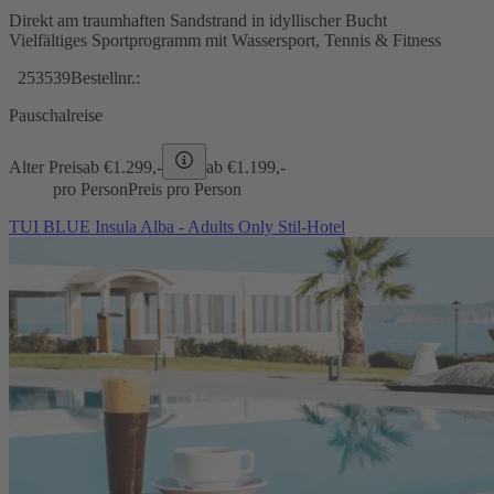
Direkt am traumhaften Sandstrand in idyllischer Bucht
Vielfältiges Sportprogramm mit Wassersport, Tennis & Fitness
253539
Bestellnr.:
Pauschalreise
Alter Preis
ab €
1.299,-
ab €
1.199,-
pro Person
Preis pro Person
TUI BLUE Insula Alba - Adults Only Stil-Hotel