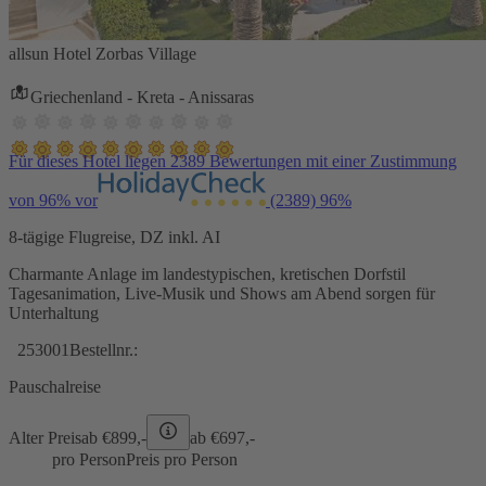
allsun Hotel Zorbas Village
Griechenland - Kreta - Anissaras
Für dieses Hotel liegen 2389 Bewertungen mit einer Zustimmung
von 96% vor
(2389)
96%
8-tägige Flugreise, DZ inkl. AI
Charmante Anlage im landestypischen, kretischen Dorfstil
Tagesanimation, Live-Musik und Shows am Abend sorgen für
Unterhaltung
253001
Bestellnr.:
Pauschalreise
Alter Preis
ab €
899,-
ab €
697,-
pro Person
Preis pro Person