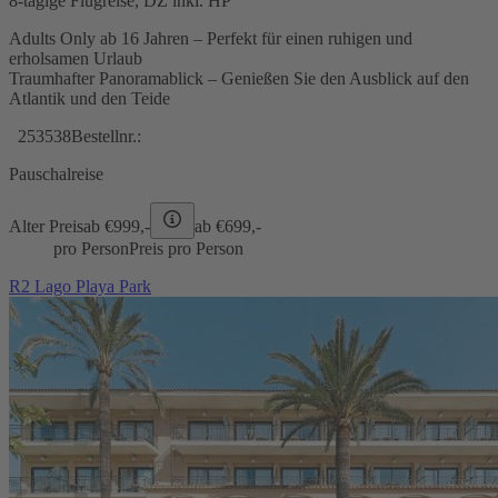
8-tägige Flugreise, DZ inkl. HP
Adults Only ab 16 Jahren – Perfekt für einen ruhigen und
erholsamen Urlaub
Traumhafter Panoramablick – Genießen Sie den Ausblick auf den
Atlantik und den Teide
253538
Bestellnr.:
Pauschalreise
Alter Preis
ab €
999,-
ab €
699,-
pro Person
Preis pro Person
R2 Lago Playa Park