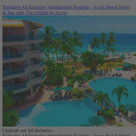
Barbados All Inclusive Strandurlaub Roulette - Accra Beach Hotel
& Spa oder The Abidah by Accra
Upgrade auf All Inclusive
Barbados All Inclusive Strandurlaub Roulette - Accra Beach Hotel