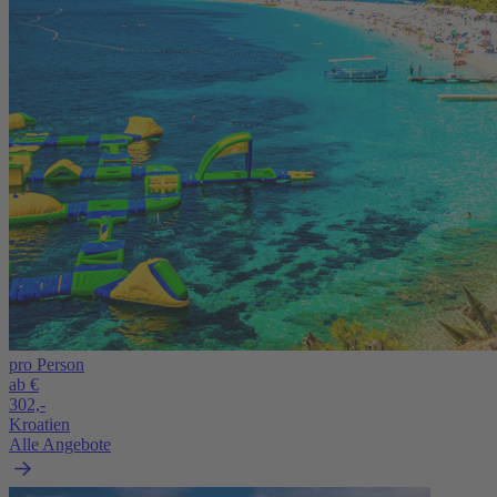
pro Person
ab €
302,-
Kroatien
Alle Angebote