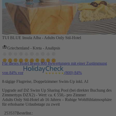
TUI BLUE Insula Alba - Adults Only Stil-Hotel
Griechenland - Kreta - Analipsis
Für dieses Hotel liegen 800 Bewertungen mit einer Zustimmung
von 84% vor
(800)
84%
8-tägige Flugreise, Doppelzimmer Swim-Up inkl. AI
Upgrade auf DZ Swim Up Sharing Pool (bei direkter Buchung des
Zimmertyps DZX2) - Wert: ca. € 550,- pro Zimmer
Adults Only Stil-Hotel ab 16 Jahren – Ruhige Wohlfühlatmosphäre
für erholsame Urlaubstage zu zweit
253537
Bestellnr.: