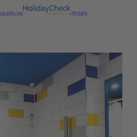
 von 64% vor
(9)
64%