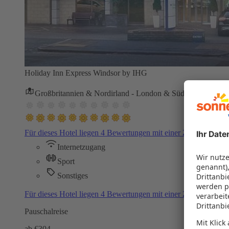
Holiday Inn Express Windsor by IHG
Großbritannien & Nordirland - London & Südengland - Wi
Für dieses Hotel liegen 4 Bewertungen mit einer Zustimmung
Internetzugang
Sport
Sonstiges
Für dieses Hotel liegen 4 Bewertungen mit einer Zustimmung
Pauschalreise
ab €
304,-