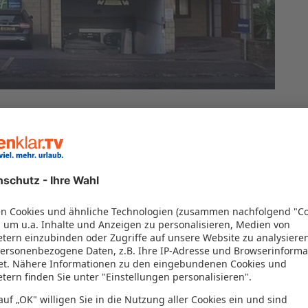
ndsor
 von 100% vor
(4)
100%
 von 100% vor
(4)
100%