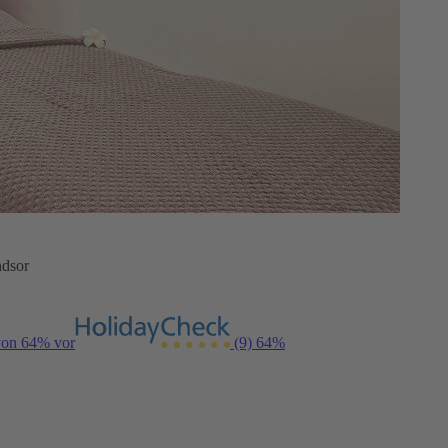
ndsor
 von 64% vor
(9)
64%