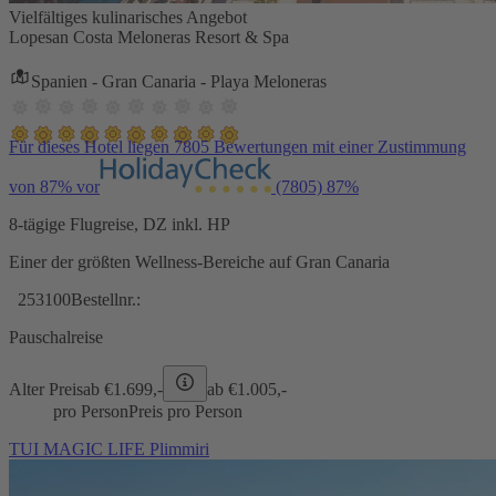
Vielfältiges kulinarisches Angebot
Lopesan Costa Meloneras Resort & Spa
Spanien - Gran Canaria - Playa Meloneras
Für dieses Hotel liegen 7805 Bewertungen mit einer Zustimmung
von 87% vor
(7805)
87%
8-tägige Flugreise, DZ inkl. HP
Einer der größten Wellness-Bereiche auf Gran Canaria
253100
Bestellnr.:
Pauschalreise
Alter Preis
ab €
1.699,-
ab €
1.005,-
pro Person
Preis pro Person
TUI MAGIC LIFE Plimmiri