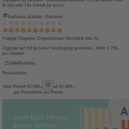
& Spa oder The Abidah by Accra
Barbados -Karibik - Barbados
9-tägige Flugreise, Doppelzimmer Meerblick inkl. AI
Upgrade auf All Inclusive Verpflegung geschenkt - Wert: € 798,-
pro Zimmer
253464
Bestellnr.:
Pauschalreise
Alter Preis
ab €
2.999,-
ab €
1.999,-
pro Person
Preis pro Person