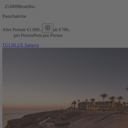
253009
Bestellnr.:
Pauschalreise
Alter Preis
ab €
1.099,-
ab €
788,-
pro Person
Preis pro Person
TUI BLUE Samaya