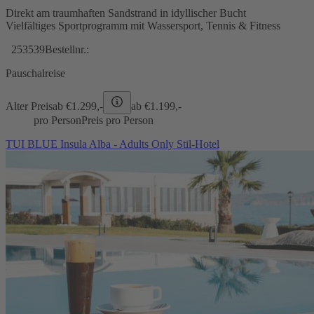
Direkt am traumhaften Sandstrand in idyllischer Bucht
Vielfältiges Sportprogramm mit Wassersport, Tennis & Fitness
253539
Bestellnr.:
Pauschalreise
Alter Preis
ab €
1.299,-
ab €
1.199,-
pro Person
Preis pro Person
TUI BLUE Insula Alba - Adults Only Stil-Hotel