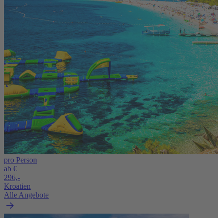
pro Person
ab €
296,-
Kroatien
Alle Angebote