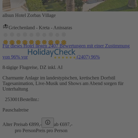
allsun Hotel Zorbas Village
Griechenland - Kreta - Anissaras
Für dieses Hotel liegen 2407 Bewertungen mit einer Zustimmung
von 96% vor
(2407)
96%
8-tägige Flugreise, DZ inkl. AI
Charmante Anlage im landestypischen, kretischen Dorfstil
Tagesanimation, Live-Musik und Shows am Abend sorgen für
Unterhaltung
253001
Bestellnr.:
Pauschalreise
Alter Preis
ab €
899,-
ab €
697,-
pro Person
Preis pro Person