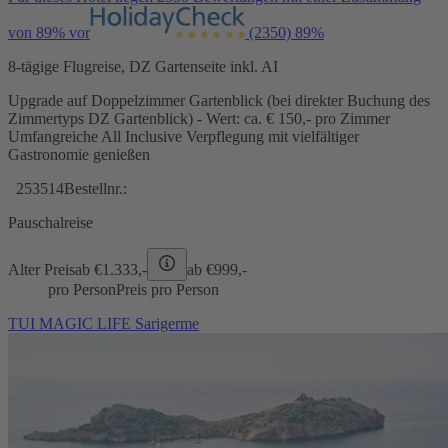
von 89% vor
(2350)
89%
8-tägige Flugreise, DZ Gartenseite inkl. AI
Upgrade auf Doppelzimmer Gartenblick (bei direkter Buchung des
Zimmertyps DZ Gartenblick) - Wert: ca. € 150,- pro Zimmer
Umfangreiche All Inclusive Verpflegung mit vielfältiger
Gastronomie genießen
253514
Bestellnr.:
Pauschalreise
Alter Preis
ab €
1.333,-
ab €
999,-
pro Person
Preis pro Person
TUI MAGIC LIFE Sarigerme