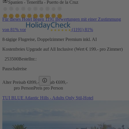
Spanien - Teneriffa - Puerto de la Cruz
Für dieses Hotel liegen 1191 Bewertungen mit einer Zustimmung
von 81% vor
(1191)
81%
8-tägige Flugreise, Doppelzimmer Premium inkl. AI
Kostenfreies Upgrade auf All Inclusive (Wert € 199.- pro Zimmer)
253500
Bestellnr.:
Pauschalreise
Alter Preis
ab €
899,-
ab €
699,-
pro Person
Preis pro Person
TUI BLUE Atlantic Hills - Adults Only Stil-Hotel