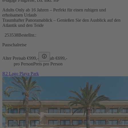
8-tägige Flugreise, DZ inkl. HP
Adults Only ab 16 Jahren – Perfekt für einen ruhigen und
erholsamen Urlaub
Traumhafter Panoramablick – Genießen Sie den Ausblick auf den
Atlantik und den Teide
253538
Bestellnr.:
Pauschalreise
Alter Preis
ab €
999,-
ab €
699,-
pro Person
Preis pro Person
R2 Lago Playa Park