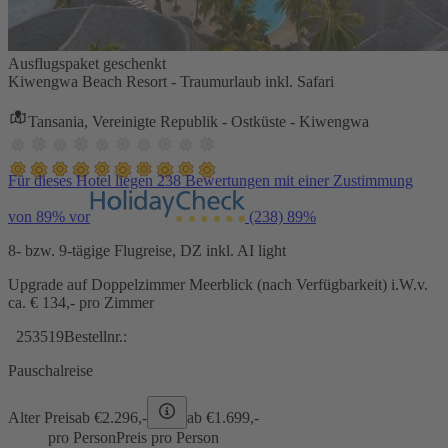
Ausflugspaket geschenkt
Kiwengwa Beach Resort - Traumurlaub inkl. Safari
Tansania, Vereinigte Republik - Ostküste - Kiwengwa
Für dieses Hotel liegen 238 Bewertungen mit einer Zustimmung
von 89% vor
(238)
89%
8- bzw. 9-tägige Flugreise, DZ inkl. AI light
Upgrade auf Doppelzimmer Meerblick (nach Verfügbarkeit) i.W.v.
ca. € 134,- pro Zimmer
253519
Bestellnr.:
Pauschalreise
Alter Preis
ab €
2.296,-
ab €
1.699,-
pro Person
Preis pro Person