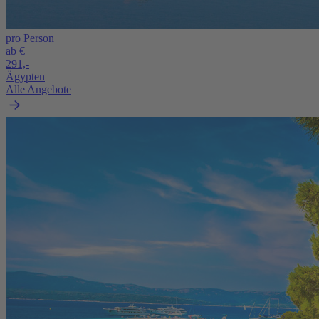
pro Person
ab €
291,-
Ägypten
Alle Angebote