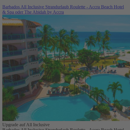
Barbados All Inclusive Strandurlaub Roulette - Accra Beach Hotel
& Spa oder The Abidah by Accra
Upgrade auf All Inclusive
Barbados All Inclusive Strandurlaub Roulette - Accra Beach Hotel