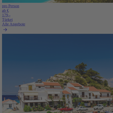
pro Person
ab €
179,-
Türkei
Alle Angebote