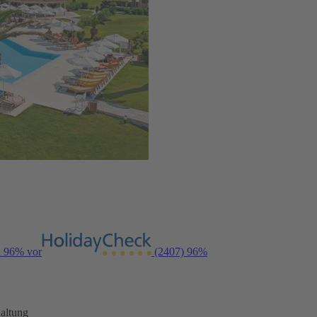
n 96% vor
(2407)
96%
altung