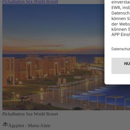
Pickalbatros Sea World Resort
Pickalbatros Sea World Resort
Ägypten - Marsa Alam