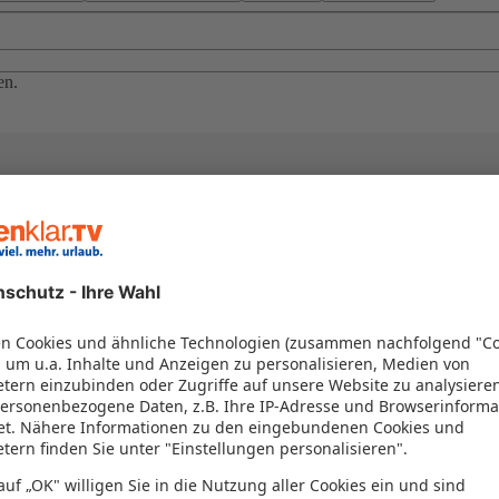
en.
el in einem Paket kombiniert werden – das spart Zeit und Geld. Nutzen 
en!