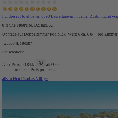
Für dieses Hotel liegen 6893 Bewertungen mit einer Zustimmung vo
8-tägige Flugreise, DZ inkl. AI
Upgrade auf Doppelzimmer Poolblick (Wert: € ca. € 84,- pro Zimmer) 
253504
Bestellnr.:
Pauschalreise
Alter Preis
ab €
833,-
ab €
666,-
pro Person
Preis pro Person
allsun Hotel Zorbas Village