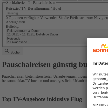
Suchkriterien für Pauschalreisen
Reiseziel/ TV-Bestellnummer/ Hotel
0 Optionen verfügbar. Verwenden Sie die Pfeiltasten zum Navigier
Abflughafen
Beliebig
Reisezeitraum & Dauer
11.08.26 - 11.11.26, Beliebige Dauer
Reisende
2 Erwachsene
Suchen
Pauschalreisen günstig buchen
Pauschalreisen bieten stressfreien Urlaubsgenuss, indem Flug und Hot
bei sonnenklar.TV buchen und unvergessliche Urlaubsmomente erleb
Top TV-Angebote inklusive Flug