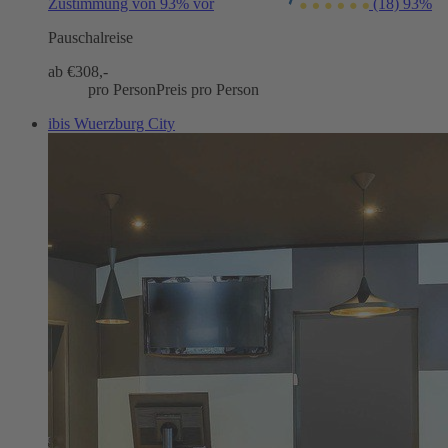
Zustimmung von 93% vor
(18)
93%
Pauschalreise
ab €
308,-
pro Person
Preis pro Person
ibis Wuerzburg City