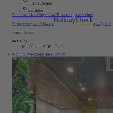
Internetzugang
Sonstiges
Für dieses Hotel liegen 242 Bewertungen mit einer
Zustimmung von 91% vor
(242)
91%
Pauschalreise
ab €
312,-
pro Person
Preis pro Person
Mercure Wuerzburg am Mainufer