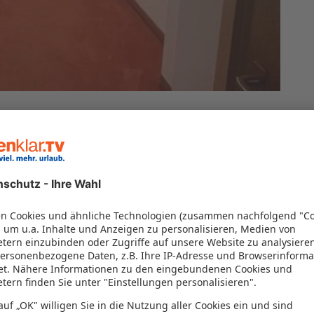
 von 22% vor
(9)
22%
 von 22% vor
(9)
22%