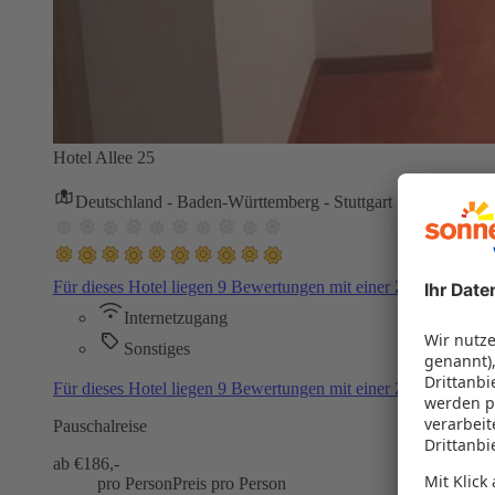
Hotel Allee 25
Deutschland - Baden-Württemberg - Stuttgart
Für dieses Hotel liegen 9 Bewertungen mit einer Zustimmung
Internetzugang
Sonstiges
Für dieses Hotel liegen 9 Bewertungen mit einer Zustimmung
Pauschalreise
ab €
186,-
pro Person
Preis pro Person