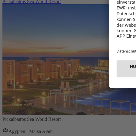
Pickalbatros Sea World Resort
Pickalbatros Sea World Resort
Ägypten - Marsa Alam