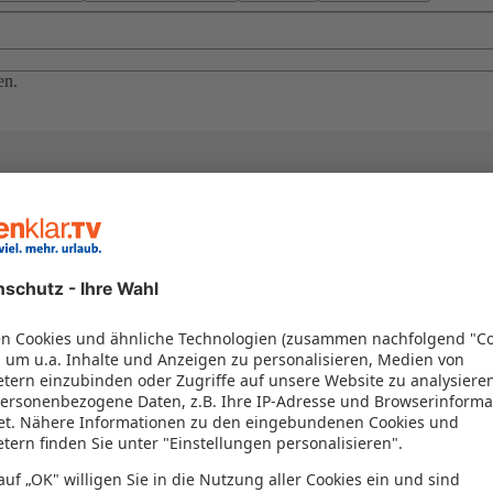
en.
el in einem Paket kombiniert werden – das spart Zeit und Geld. Nutzen 
en!