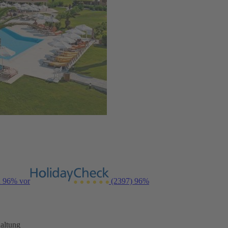
n 96% vor
(2397)
96%
altung