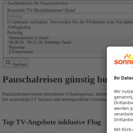
Suchkriterien für Pauschalreisen
Reiseziel/ TV-Bestellnummer/ Hotel
0 Optionen verfügbar. Verwenden Sie die Pfeiltasten zum Navigier
Abflughafen
Beliebig
Reisezeitraum & Dauer
09.08.26 - 09.11.26, Beliebige Dauer
Reisende
2 Erwachsene
Suchen
Pauschalreisen günstig buchen
Pauschalreisen bieten stressfreien Urlaubsgenuss, indem Flug und Hot
bei sonnenklar.TV buchen und unvergessliche Urlaubsmomente erleb
Top TV-Angebote inklusive Flug