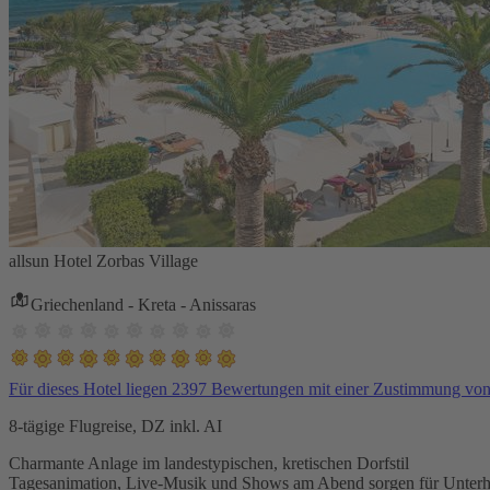
allsun Hotel Zorbas Village
Griechenland - Kreta - Anissaras
Für dieses Hotel liegen 2397 Bewertungen mit einer Zustimmung vo
8-tägige Flugreise, DZ inkl. AI
Charmante Anlage im landestypischen, kretischen Dorfstil
Tagesanimation, Live-Musik und Shows am Abend sorgen für Unterh