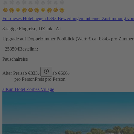
Für dieses Hotel liegen 6893 Bewertungen mit einer Zustimmung vo
8-tägige Flugreise, DZ inkl. AI
Upgrade auf Doppelzimmer Poolblick (Wert: € ca. € 84,- pro Zimmer) 
253504
Bestellnr.:
Pauschalreise
Alter Preis
ab €
833,-
ab €
666,-
pro Person
Preis pro Person
allsun Hotel Zorbas Village