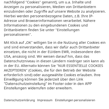
Garmisch-Partenkirchen
Oberaudorf
Bewertung für sonnenklar.TV – EUVIA Travel
GmbH
4.4/5
4.4 von 5 Sternen
aus 61 Bewertungen
(letzte 12 Monate)
5/5