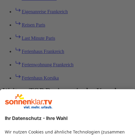
Eigenanreise Frankreich
Reisen Paris
Last Minute Paris
Ferienhaus Frankreich
Ferienwohnung Frankreich
Ferienhaus Korsika
Weitere TOP Regionen in der Umgebung
Rottach Egern
Krün
Reit im Winkl