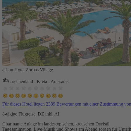
allsun Hotel Zorbas Village
Griechenland - Kreta - Anissaras
Für dieses Hotel liegen 2389 Bewertungen mit einer Zustimmung vo
8-tägige Flugreise, DZ inkl. AI
Charmante Anlage im landestypischen, kretischen Dorfstil
Tagesanimation, Live-Musik und Shows am Abend sorgen für Unterh