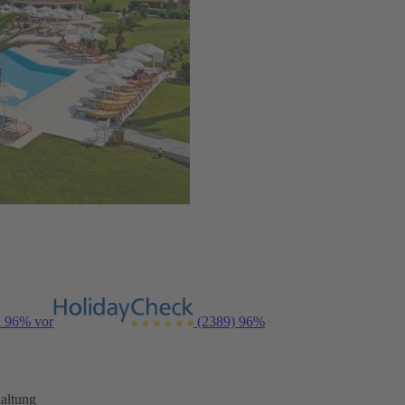
n 96% vor
(2389)
96%
altung