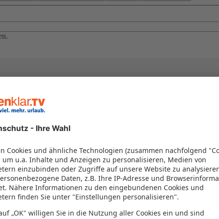
en.
el in einem Paket kombiniert werden – das spart Zeit und Geld. Nutzen 
en!