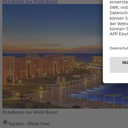
Pickalbatros Sea World Resort
Pickalbatros Sea World Resort
Ägypten - Marsa Alam