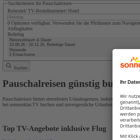
Suchkriterien für Pauschalreisen
Reiseziel/ TV-Bestellnummer/ Hotel
0 Optionen verfügbar. Verwenden Sie die Pfeiltasten zum Navigier
Abflughafen
Beliebig
Reisezeitraum & Dauer
10.08.26 - 10.11.26, Beliebige Dauer
Reisende
2 Erwachsene
Suchen
Pauschalreisen günstig buchen
Pauschalreisen bieten stressfreien Urlaubsgenuss, indem Flug und Hot
bei sonnenklar.TV buchen und unvergessliche Urlaubsmomente erleb
Top TV-Angebote inklusive Flug