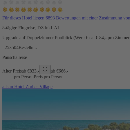
Für dieses Hotel liegen 6893 Bewertungen mit einer Zustimmung vo
8-tägige Flugreise, DZ inkl. AI
Upgrade auf Doppelzimmer Poolblick (Wert: € ca. € 84,- pro Zimmer) 
253504
Bestellnr.:
Pauschalreise
Alter Preis
ab €
833,-
ab €
666,-
pro Person
Preis pro Person
allsun Hotel Zorbas Village