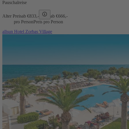
Pauschalreise
Alter Preis
ab €
833,-
ab €
666,-
pro Person
Preis pro Person
allsun Hotel Zorbas Village