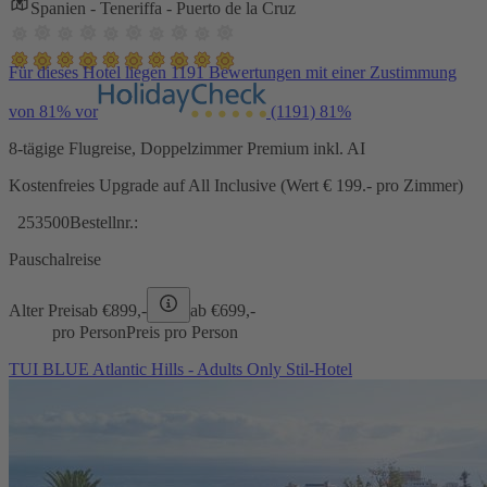
Spanien - Teneriffa - Puerto de la Cruz
Für dieses Hotel liegen 1191 Bewertungen mit einer Zustimmung
von 81% vor
(1191)
81%
8-tägige Flugreise, Doppelzimmer Premium inkl. AI
Kostenfreies Upgrade auf All Inclusive (Wert € 199.- pro Zimmer)
253500
Bestellnr.:
Pauschalreise
Alter Preis
ab €
899,-
ab €
699,-
pro Person
Preis pro Person
TUI BLUE Atlantic Hills - Adults Only Stil-Hotel