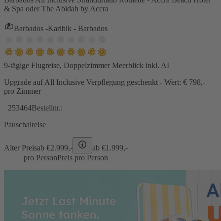
& Spa oder The Abidah by Accra
Barbados -Karibik - Barbados
9-tägige Flugreise, Doppelzimmer Meerblick inkl. AI
Upgrade auf All Inclusive Verpflegung geschenkt - Wert: € 798,-
pro Zimmer
253464
Bestellnr.:
Pauschalreise
Alter Preis
ab €
2.999,-
ab €
1.999,-
pro Person
Preis pro Person