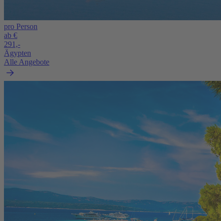
pro Person
ab €
291,-
Ägypten
Alle Angebote