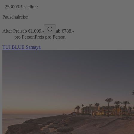
253009
Bestellnr.:
Pauschalreise
Alter Preis
ab €
1.099,-
ab €
788,-
pro Person
Preis pro Person
TUI BLUE Samaya