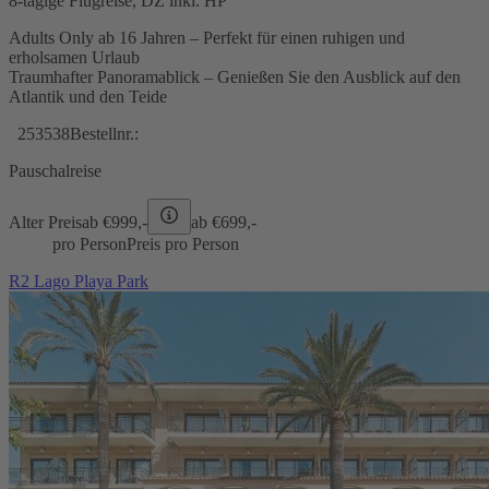
8-tägige Flugreise, DZ inkl. HP
Adults Only ab 16 Jahren – Perfekt für einen ruhigen und
erholsamen Urlaub
Traumhafter Panoramablick – Genießen Sie den Ausblick auf den
Atlantik und den Teide
253538
Bestellnr.:
Pauschalreise
Alter Preis
ab €
999,-
ab €
699,-
pro Person
Preis pro Person
R2 Lago Playa Park