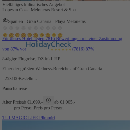
Vielfältiges kulinarisches Angebot
Lopesan Costa Meloneras Resort & Spa
Spanien - Gran Canaria - Playa Meloneras
Für dieses Hotel liegen 7816 Bewertungen mit einer Zustimmung
von 87% vor
(7816)
87%
8-tägige Flugreise, DZ inkl. HP
Einer der größten Wellness-Bereiche auf Gran Canaria
253100
Bestellnr.:
Pauschalreise
Alter Preis
ab €
1.699,-
ab €
1.005,-
pro Person
Preis pro Person
TUI MAGIC LIFE Plimmiri