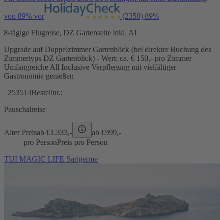
von 89% vor
(2350)
89%
8-tägige Flugreise, DZ Gartenseite inkl. AI
Upgrade auf Doppelzimmer Gartenblick (bei direkter Buchung des
Zimmertyps DZ Gartenblick) - Wert: ca. € 150,- pro Zimmer
Umfangreiche All Inclusive Verpflegung mit vielfältiger
Gastronomie genießen
253514
Bestellnr.:
Pauschalreise
Alter Preis
ab €
1.333,-
ab €
999,-
pro Person
Preis pro Person
TUI MAGIC LIFE Sarigerme