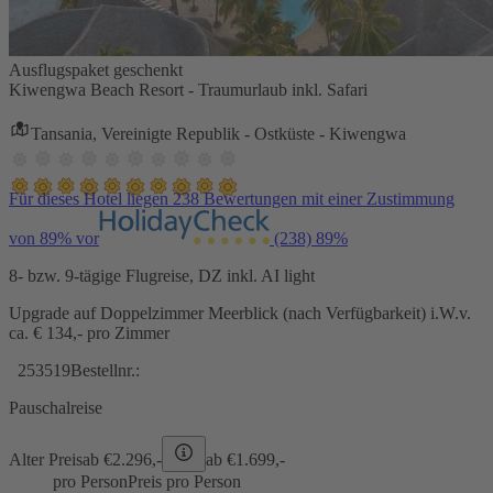
Ausflugspaket geschenkt
Kiwengwa Beach Resort - Traumurlaub inkl. Safari
Tansania, Vereinigte Republik - Ostküste - Kiwengwa
Für dieses Hotel liegen 238 Bewertungen mit einer Zustimmung
von 89% vor
(238)
89%
8- bzw. 9-tägige Flugreise, DZ inkl. AI light
Upgrade auf Doppelzimmer Meerblick (nach Verfügbarkeit) i.W.v.
ca. € 134,- pro Zimmer
253519
Bestellnr.:
Pauschalreise
Alter Preis
ab €
2.296,-
ab €
1.699,-
pro Person
Preis pro Person