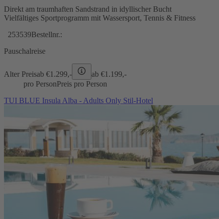
Direkt am traumhaften Sandstrand in idyllischer Bucht
Vielfältiges Sportprogramm mit Wassersport, Tennis & Fitness
253539
Bestellnr.:
Pauschalreise
Alter Preis
ab €
1.299,-
ab €
1.199,-
pro Person
Preis pro Person
TUI BLUE Insula Alba - Adults Only Stil-Hotel