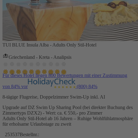
TUI BLUE Insula Alba - Adults Only Stil-Hotel
Griechenland - Kreta - Analipsis
Für dieses Hotel liegen 800 Bewertungen mit einer Zustimmung
von 84% vor
(800)
84%
8-tägige Flugreise, Doppelzimmer Swim-Up inkl. AI
Upgrade auf DZ Swim Up Sharing Pool (bei direkter Buchung des
Zimmertyps DZX2) - Wert: ca. € 550,- pro Zimmer
Adults Only Stil-Hotel ab 16 Jahren – Ruhige Wohlfühlatmosphäre
für erholsame Urlaubstage zu zweit
253537
Bestellnr.: