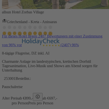
allsun Hotel Zorbas Village
Griechenland - Kreta - Anissaras
Für dieses Hotel liegen 2407 Bewertungen mit einer Zustimmung
von 96% vor
(2407)
96%
8-tägige Flugreise, DZ inkl. AI
Charmante Anlage im landestypischen, kretischen Dorfstil
Tagesanimation, Live-Musik und Shows am Abend sorgen für
Unterhaltung
253001
Bestellnr.:
Pauschalreise
Alter Preis
ab €
899,-
ab €
697,-
pro Person
Preis pro Person