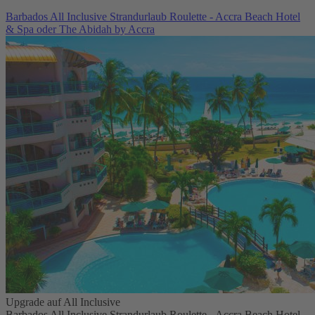
Barbados All Inclusive Strandurlaub Roulette - Accra Beach Hotel
& Spa oder The Abidah by Accra
Upgrade auf All Inclusive
Barbados All Inclusive Strandurlaub Roulette - Accra Beach Hotel