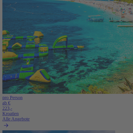
pro Person
ab €
223,-
Kroatien
Alle Angebote