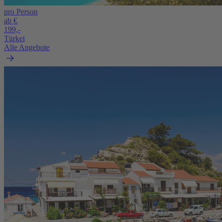
pro Person
ab €
199,-
Türkei
Alle Angebote