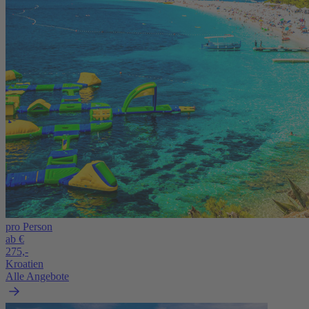
pro Person
ab €
275,-
Kroatien
Alle Angebote