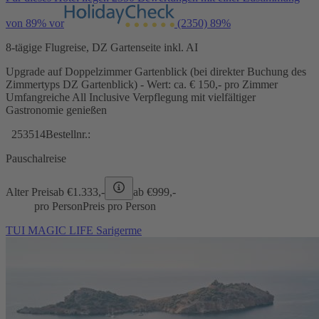
von 89% vor
(2350)
89%
8-tägige Flugreise, DZ Gartenseite inkl. AI
Upgrade auf Doppelzimmer Gartenblick (bei direkter Buchung des
Zimmertyps DZ Gartenblick) - Wert: ca. € 150,- pro Zimmer
Umfangreiche All Inclusive Verpflegung mit vielfältiger
Gastronomie genießen
253514
Bestellnr.:
Pauschalreise
Alter Preis
ab €
1.333,-
ab €
999,-
pro Person
Preis pro Person
TUI MAGIC LIFE Sarigerme