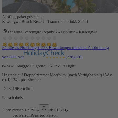
Ausflugspaket geschenkt
Kiwengwa Beach Resort - Traumurlaub inkl. Safari
Tansania, Vereinigte Republik - Ostküste - Kiwengwa
Für dieses Hotel liegen 238 Bewertungen mit einer Zustimmung
von 89% vor
(238)
89%
8- bzw. 9-tägige Flugreise, DZ inkl. AI light
Upgrade auf Doppelzimmer Meerblick (nach Verfügbarkeit) i.W.v.
ca. € 134,- pro Zimmer
253519
Bestellnr.:
Pauschalreise
Alter Preis
ab €
2.296,-
ab €
1.699,-
pro Person
Preis pro Person