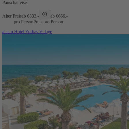
Pauschalreise
Alter Preis
ab €
833,-
ab €
666,-
pro Person
Preis pro Person
allsun Hotel Zorbas Village