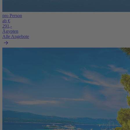
pro Person
ab €
291,-
Ägypten
Alle Angebote