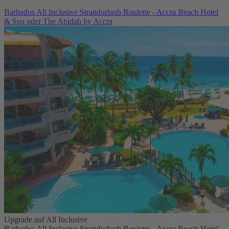
Barbados All Inclusive Strandurlaub Roulette - Accra Beach Hotel
& Spa oder The Abidah by Accra
Upgrade auf All Inclusive
Barbados All Inclusive Strandurlaub Roulette - Accra Beach Hotel