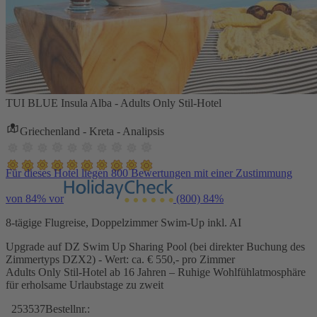
TUI BLUE Insula Alba - Adults Only Stil-Hotel
Griechenland - Kreta - Analipsis
Für dieses Hotel liegen 800 Bewertungen mit einer Zustimmung
von 84% vor
(800)
84%
8-tägige Flugreise, Doppelzimmer Swim-Up inkl. AI
Upgrade auf DZ Swim Up Sharing Pool (bei direkter Buchung des
Zimmertyps DZX2) - Wert: ca. € 550,- pro Zimmer
Adults Only Stil-Hotel ab 16 Jahren – Ruhige Wohlfühlatmosphäre
für erholsame Urlaubstage zu zweit
253537
Bestellnr.: