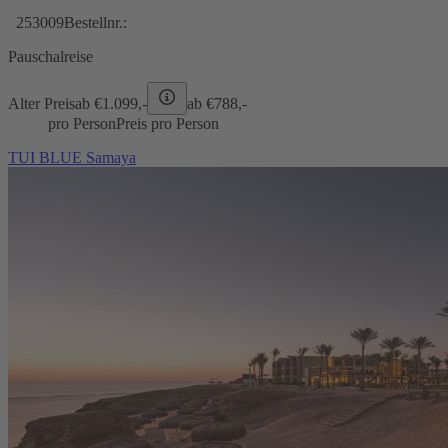
253009
Bestellnr.:
Pauschalreise
Alter Preis
ab €
1.099,-
ab €
788,-
pro Person
Preis pro Person
TUI BLUE Samaya