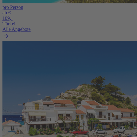
pro Person
ab €
109,-
Türkei
Alle Angebote