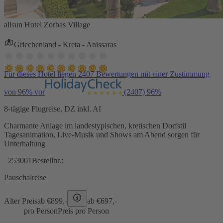
allsun Hotel Zorbas Village
Griechenland - Kreta - Anissaras
Für dieses Hotel liegen 2407 Bewertungen mit einer Zustimmung
von 96% vor
(2407)
96%
8-tägige Flugreise, DZ inkl. AI
Charmante Anlage im landestypischen, kretischen Dorfstil
Tagesanimation, Live-Musik und Shows am Abend sorgen für
Unterhaltung
253001
Bestellnr.:
Pauschalreise
Alter Preis
ab €
899,-
ab €
697,-
pro Person
Preis pro Person