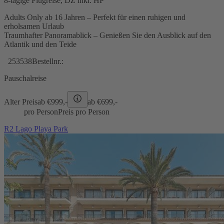
8-tägige Flugreise, DZ inkl. HP
Adults Only ab 16 Jahren – Perfekt für einen ruhigen und
erholsamen Urlaub
Traumhafter Panoramablick – Genießen Sie den Ausblick auf den
Atlantik und den Teide
253538
Bestellnr.:
Pauschalreise
Alter Preis
ab €
999,-
ab €
699,-
pro Person
Preis pro Person
R2 Lago Playa Park