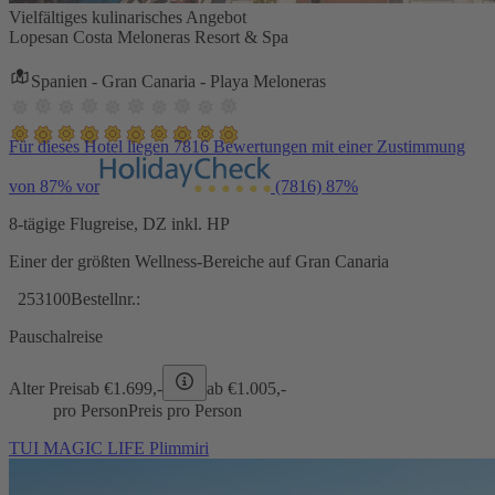
Vielfältiges kulinarisches Angebot
Lopesan Costa Meloneras Resort & Spa
Spanien - Gran Canaria - Playa Meloneras
Für dieses Hotel liegen 7816 Bewertungen mit einer Zustimmung
von 87% vor
(7816)
87%
8-tägige Flugreise, DZ inkl. HP
Einer der größten Wellness-Bereiche auf Gran Canaria
253100
Bestellnr.:
Pauschalreise
Alter Preis
ab €
1.699,-
ab €
1.005,-
pro Person
Preis pro Person
TUI MAGIC LIFE Plimmiri