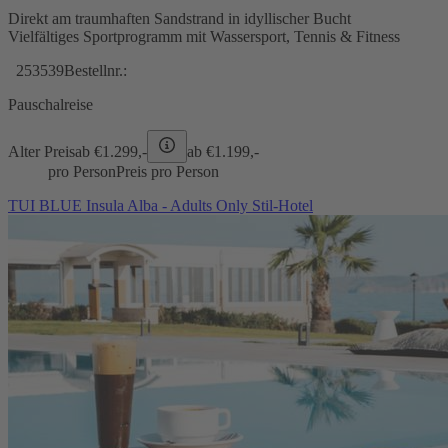
Direkt am traumhaften Sandstrand in idyllischer Bucht
Vielfältiges Sportprogramm mit Wassersport, Tennis & Fitness
253539
Bestellnr.:
Pauschalreise
Alter Preis
ab €
1.299,-
ab €
1.199,-
pro Person
Preis pro Person
TUI BLUE Insula Alba - Adults Only Stil-Hotel