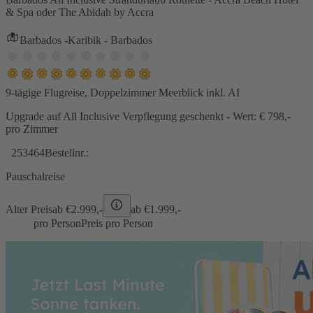
& Spa oder The Abidah by Accra
Barbados -Karibik - Barbados
9-tägige Flugreise, Doppelzimmer Meerblick inkl. AI
Upgrade auf All Inclusive Verpflegung geschenkt - Wert: € 798,-
pro Zimmer
253464
Bestellnr.:
Pauschalreise
Alter Preis
ab €
2.999,-
ab €
1.999,-
pro Person
Preis pro Person