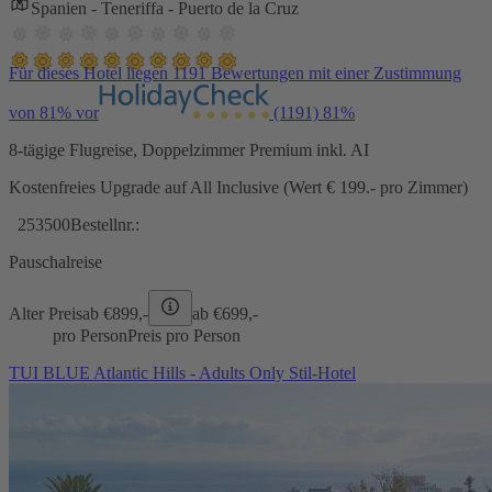
Spanien - Teneriffa - Puerto de la Cruz
Für dieses Hotel liegen 1191 Bewertungen mit einer Zustimmung
von 81% vor
(1191)
81%
8-tägige Flugreise, Doppelzimmer Premium inkl. AI
Kostenfreies Upgrade auf All Inclusive (Wert € 199.- pro Zimmer)
253500
Bestellnr.:
Pauschalreise
Alter Preis
ab €
899,-
ab €
699,-
pro Person
Preis pro Person
TUI BLUE Atlantic Hills - Adults Only Stil-Hotel