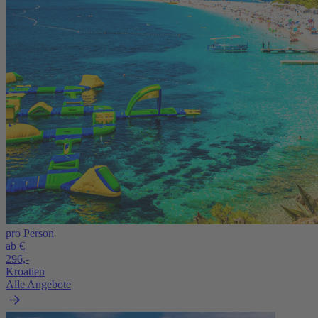
pro Person
ab €
296,-
Kroatien
Alle Angebote