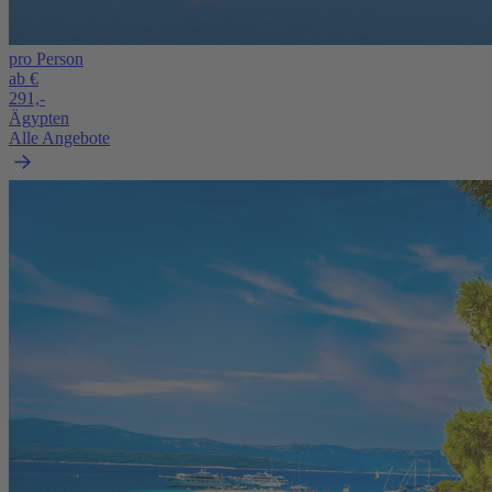
pro Person
ab €
291,-
Ägypten
Alle Angebote