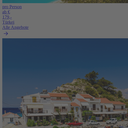
pro Person
ab €
179,-
Türkei
Alle Angebote