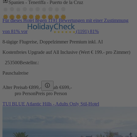
Spanien - Teneriffa - Puerto de la Cruz
Für dieses Hotel liegen 1191 Bewertungen mit einer Zustimmung
von 81% vor
(1191)
81%
8-tägige Flugreise, Doppelzimmer Premium inkl. AI
Kostenfreies Upgrade auf All Inclusive (Wert € 199.- pro Zimmer)
253500
Bestellnr.:
Pauschalreise
Alter Preis
ab €
899,-
ab €
699,-
pro Person
Preis pro Person
TUI BLUE Atlantic Hills - Adults Only Stil-Hotel