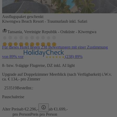
Ausflugspaket geschenkt
Kiwengwa Beach Resort - Traumurlaub inkl. Safari
Tansania, Vereinigte Republik - Ostküste - Kiwengwa
Für dieses Hotel liegen 238 Bewertungen mit einer Zustimmung
von 89% vor
(238)
89%
8- bzw. 9-tägige Flugreise, DZ inkl. AI light
Upgrade auf Doppelzimmer Meerblick (nach Verfügbarkeit) i.W.v.
ca. € 134,- pro Zimmer
253519
Bestellnr.:
Pauschalreise
Alter Preis
ab €
2.296,-
ab €
1.699,-
pro Person
Preis pro Person