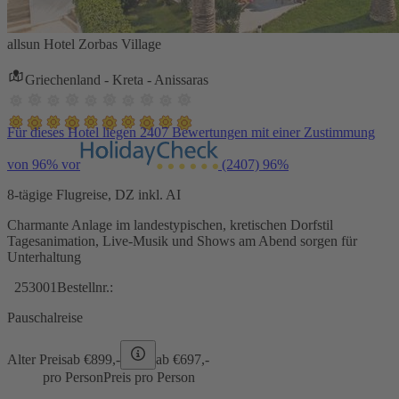
allsun Hotel Zorbas Village
Griechenland - Kreta - Anissaras
Für dieses Hotel liegen 2407 Bewertungen mit einer Zustimmung
von 96% vor
(2407)
96%
8-tägige Flugreise, DZ inkl. AI
Charmante Anlage im landestypischen, kretischen Dorfstil
Tagesanimation, Live-Musik und Shows am Abend sorgen für
Unterhaltung
253001
Bestellnr.:
Pauschalreise
Alter Preis
ab €
899,-
ab €
697,-
pro Person
Preis pro Person