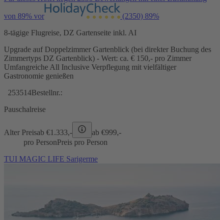
von 89% vor
(2350)
89%
8-tägige Flugreise, DZ Gartenseite inkl. AI
Upgrade auf Doppelzimmer Gartenblick (bei direkter Buchung des
Zimmertyps DZ Gartenblick) - Wert: ca. € 150,- pro Zimmer
Umfangreiche All Inclusive Verpflegung mit vielfältiger
Gastronomie genießen
253514
Bestellnr.:
Pauschalreise
Alter Preis
ab €
1.333,-
ab €
999,-
pro Person
Preis pro Person
TUI MAGIC LIFE Sarigerme