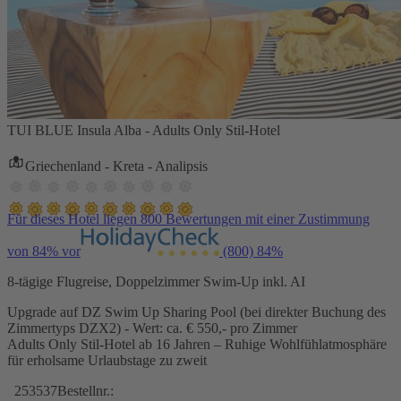
TUI BLUE Insula Alba - Adults Only Stil-Hotel
Griechenland - Kreta - Analipsis
Für dieses Hotel liegen 800 Bewertungen mit einer Zustimmung
von 84% vor
(800)
84%
8-tägige Flugreise, Doppelzimmer Swim-Up inkl. AI
Upgrade auf DZ Swim Up Sharing Pool (bei direkter Buchung des
Zimmertyps DZX2) - Wert: ca. € 550,- pro Zimmer
Adults Only Stil-Hotel ab 16 Jahren – Ruhige Wohlfühlatmosphäre
für erholsame Urlaubstage zu zweit
253537
Bestellnr.: