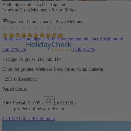
Vielfältiges kulinarisches Angebot
Lopesan Costa Meloneras Resort & Spa
Spanien - Gran Canaria - Playa Meloneras
Für dieses Hotel liegen 7805 Bewertungen mit einer Zustimmung
von 87% vor
(7805)
87%
8-tägige Flugreise, DZ inkl. HP
Einer der größten Wellness-Bereiche auf Gran Canaria
253100
Bestellnr.:
Pauschalreise
Alter Preis
ab €
1.699,-
ab €
1.005,-
pro Person
Preis pro Person
TUI MAGIC LIFE Plimmiri