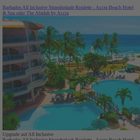
Barbados All Inclusive Strandurlaub Roulette - Accra Beach Hotel
& Spa oder The Abidah by Accra
Upgrade auf All Inclusive
Barbados All Inclusive Strandurlaub Roulette - Accra Beach Hotel