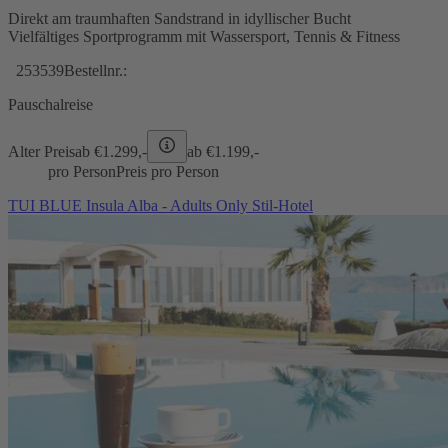
Direkt am traumhaften Sandstrand in idyllischer Bucht
Vielfältiges Sportprogramm mit Wassersport, Tennis & Fitness
253539
Bestellnr.:
Pauschalreise
Alter Preis
ab €
1.299,-
ab €
1.199,-
pro Person
Preis pro Person
TUI BLUE Insula Alba - Adults Only Stil-Hotel