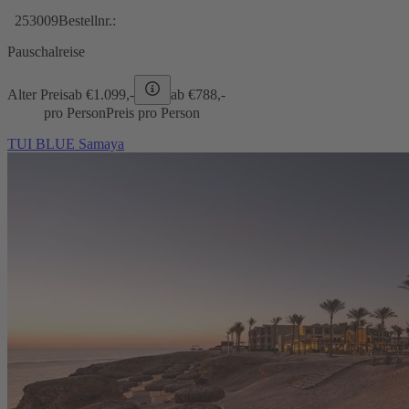
253009
Bestellnr.:
Pauschalreise
Alter Preis
ab €
1.099,-
ab €
788,-
pro Person
Preis pro Person
TUI BLUE Samaya