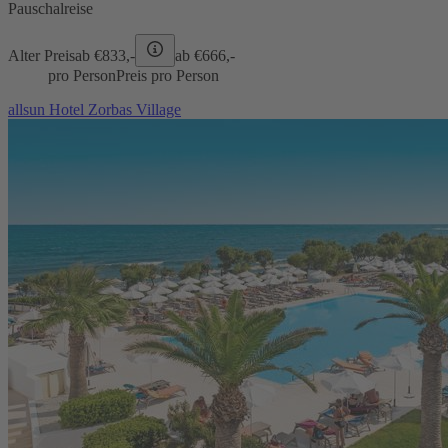
Pauschalreise
Alter Preis
ab €
833,-
ab €
666,-
pro Person
Preis pro Person
allsun Hotel Zorbas Village