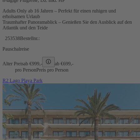
8-tägige Flugreise, DZ inkl. HP
Adults Only ab 16 Jahren – Perfekt für einen ruhigen und
erholsamen Urlaub
Traumhafter Panoramablick – Genießen Sie den Ausblick auf den
Atlantik und den Teide
253538
Bestellnr.:
Pauschalreise
Alter Preis
ab €
999,-
ab €
699,-
pro Person
Preis pro Person
R2 Lago Playa Park