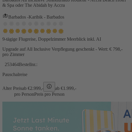
& Spa oder The Abidah by Accra
Barbados -Karibik - Barbados
9-tägige Flugreise, Doppelzimmer Meerblick inkl. AI
Upgrade auf All Inclusive Verpflegung geschenkt - Wert: € 798,-
pro Zimmer
253464
Bestellnr.:
Pauschalreise
Alter Preis
ab €
2.999,-
ab €
1.999,-
pro Person
Preis pro Person