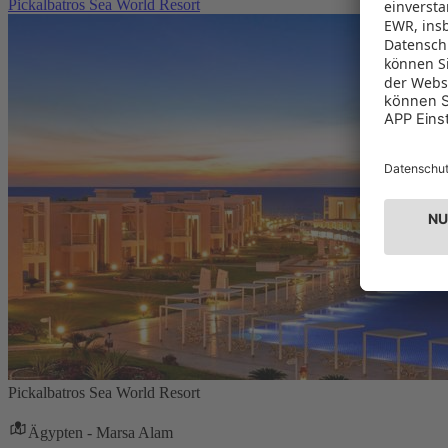
Pickalbatros Sea World Resort
Pickalbatros Sea World Resort
Ägypten - Marsa Alam