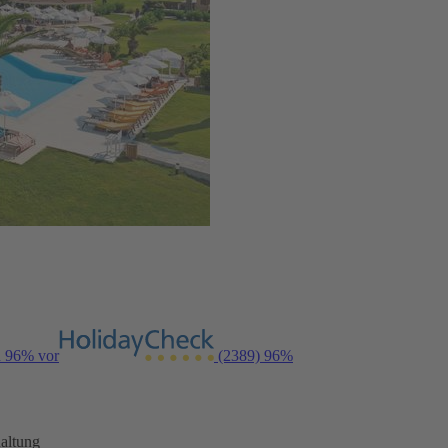
n 96% vor
(2389)
96%
altung