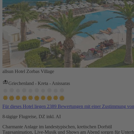
allsun Hotel Zorbas Village
Griechenland - Kreta - Anissaras
Für dieses Hotel liegen 2389 Bewertungen mit einer Zustimmung vo
8-tägige Flugreise, DZ inkl. AI
Charmante Anlage im landestypischen, kretischen Dorfstil
Tagesanimation, Live-Musik und Shows am Abend sorgen für Unterh