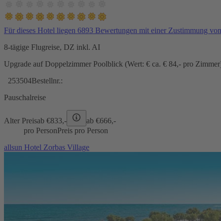
Für dieses Hotel liegen 6893 Bewertungen mit einer Zustimmung vo
8-tägige Flugreise, DZ inkl. AI
Upgrade auf Doppelzimmer Poolblick (Wert: € ca. € 84,- pro Zimmer) 
253504
Bestellnr.:
Pauschalreise
Alter Preis
ab €
833,-
ab €
666,-
pro Person
Preis pro Person
allsun Hotel Zorbas Village