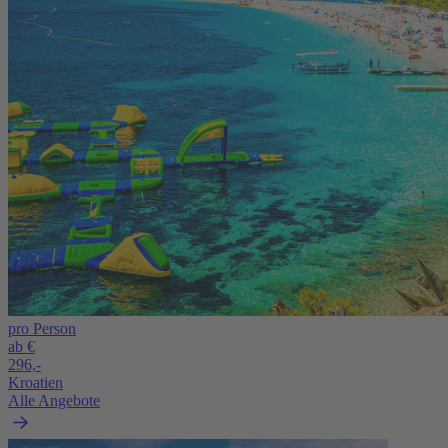
pro Person
ab €
296,-
Kroatien
Alle Angebote