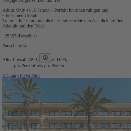
8-tägige Flugreise, DZ inkl. HP
Adults Only ab 16 Jahren – Perfekt für einen ruhigen und
erholsamen Urlaub
Traumhafter Panoramablick – Genießen Sie den Ausblick auf den
Atlantik und den Teide
253538
Bestellnr.:
Pauschalreise
Alter Preis
ab €
999,-
ab €
699,-
pro Person
Preis pro Person
R2 Lago Playa Park