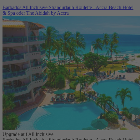
Barbados All Inclusive Strandurlaub Roulette - Accra Beach Hotel
& Spa oder The Abidah by Accra
Upgrade auf All Inclusive
Barbados All Inclusive Strandurlaub Roulette - Accra Beach Hotel