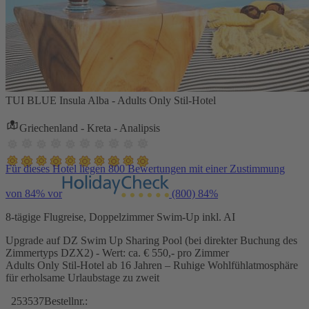
TUI BLUE Insula Alba - Adults Only Stil-Hotel
Griechenland - Kreta - Analipsis
Für dieses Hotel liegen 800 Bewertungen mit einer Zustimmung
von 84% vor
(800)
84%
8-tägige Flugreise, Doppelzimmer Swim-Up inkl. AI
Upgrade auf DZ Swim Up Sharing Pool (bei direkter Buchung des
Zimmertyps DZX2) - Wert: ca. € 550,- pro Zimmer
Adults Only Stil-Hotel ab 16 Jahren – Ruhige Wohlfühlatmosphäre
für erholsame Urlaubstage zu zweit
253537
Bestellnr.: