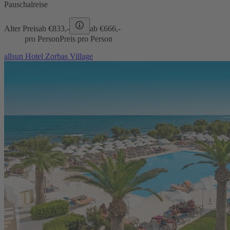
Pauschalreise
Alter Preis
ab €
833,-
ab €
666,-
pro Person
Preis pro Person
allsun Hotel Zorbas Village