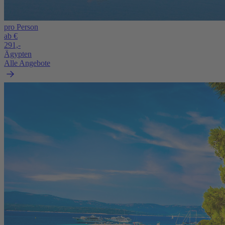
pro Person
ab €
291,-
Ägypten
Alle Angebote