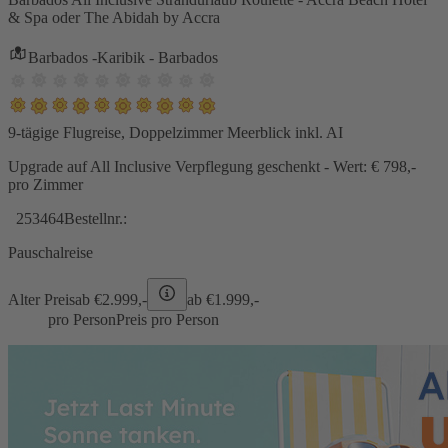
& Spa oder The Abidah by Accra
Barbados -Karibik - Barbados
9-tägige Flugreise, Doppelzimmer Meerblick inkl. AI
Upgrade auf All Inclusive Verpflegung geschenkt - Wert: € 798,-
pro Zimmer
253464
Bestellnr.:
Pauschalreise
Alter Preis
ab €
2.999,-
ab €
1.999,-
pro Person
Preis pro Person