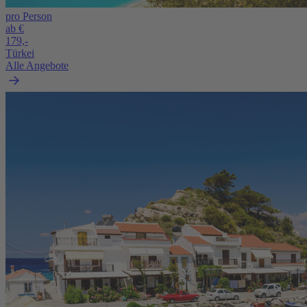
pro Person
ab €
179,-
Türkei
Alle Angebote