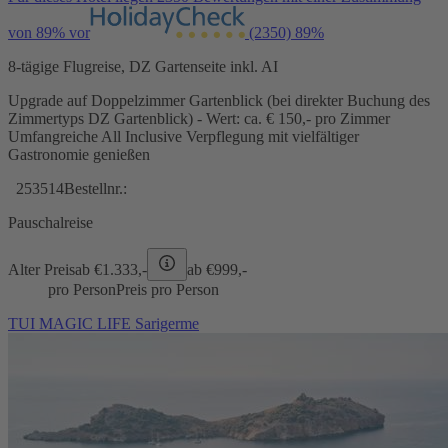
von 89% vor
(2350)
89%
8-tägige Flugreise, DZ Gartenseite inkl. AI
Upgrade auf Doppelzimmer Gartenblick (bei direkter Buchung des
Zimmertyps DZ Gartenblick) - Wert: ca. € 150,- pro Zimmer
Umfangreiche All Inclusive Verpflegung mit vielfältiger
Gastronomie genießen
253514
Bestellnr.:
Pauschalreise
Alter Preis
ab €
1.333,-
ab €
999,-
pro Person
Preis pro Person
TUI MAGIC LIFE Sarigerme