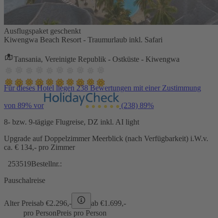
Ausflugspaket geschenkt
Kiwengwa Beach Resort - Traumurlaub inkl. Safari
Tansania, Vereinigte Republik - Ostküste - Kiwengwa
Für dieses Hotel liegen 238 Bewertungen mit einer Zustimmung
von 89% vor
(238)
89%
8- bzw. 9-tägige Flugreise, DZ inkl. AI light
Upgrade auf Doppelzimmer Meerblick (nach Verfügbarkeit) i.W.v.
ca. € 134,- pro Zimmer
253519
Bestellnr.:
Pauschalreise
Alter Preis
ab €
2.296,-
ab €
1.699,-
pro Person
Preis pro Person