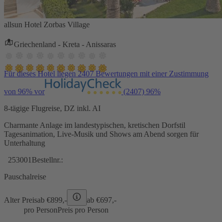
allsun Hotel Zorbas Village
Griechenland - Kreta - Anissaras
Für dieses Hotel liegen 2407 Bewertungen mit einer Zustimmung
von 96% vor
(2407)
96%
8-tägige Flugreise, DZ inkl. AI
Charmante Anlage im landestypischen, kretischen Dorfstil
Tagesanimation, Live-Musik und Shows am Abend sorgen für
Unterhaltung
253001
Bestellnr.:
Pauschalreise
Alter Preis
ab €
899,-
ab €
697,-
pro Person
Preis pro Person