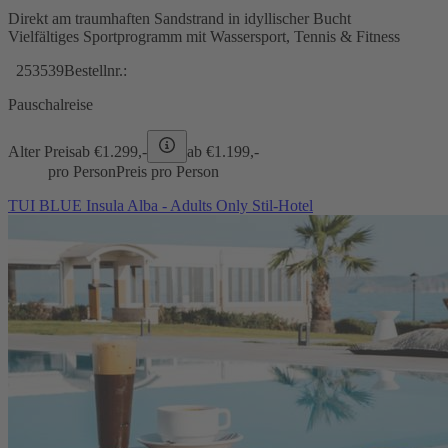
Direkt am traumhaften Sandstrand in idyllischer Bucht
Vielfältiges Sportprogramm mit Wassersport, Tennis & Fitness
253539
Bestellnr.:
Pauschalreise
Alter Preis
ab €
1.299,-
ab €
1.199,-
pro Person
Preis pro Person
TUI BLUE Insula Alba - Adults Only Stil-Hotel