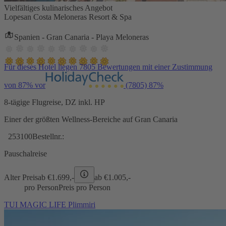
Vielfältiges kulinarisches Angebot
Lopesan Costa Meloneras Resort & Spa
Spanien - Gran Canaria - Playa Meloneras
Für dieses Hotel liegen 7805 Bewertungen mit einer Zustimmung
von 87% vor
(7805)
87%
8-tägige Flugreise, DZ inkl. HP
Einer der größten Wellness-Bereiche auf Gran Canaria
253100
Bestellnr.:
Pauschalreise
Alter Preis
ab €
1.699,-
ab €
1.005,-
pro Person
Preis pro Person
TUI MAGIC LIFE Plimmiri