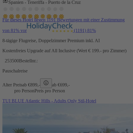
Spanien - Teneriffa - Puerto de la Cruz
Für dieses Hotel liegen 1191 Bewertungen mit einer Zustimmung
von 81% vor
(1191)
81%
8-tägige Flugreise, Doppelzimmer Premium inkl. AI
Kostenfreies Upgrade auf All Inclusive (Wert € 199.- pro Zimmer)
253500
Bestellnr.:
Pauschalreise
Alter Preis
ab €
899,-
ab €
699,-
pro Person
Preis pro Person
TUI BLUE Atlantic Hills - Adults Only Stil-Hotel