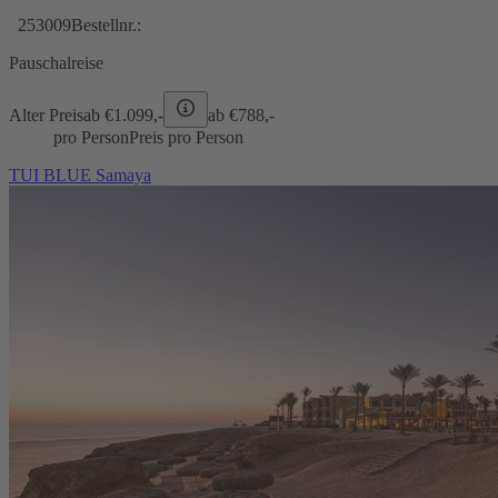
253009
Bestellnr.:
Pauschalreise
Alter Preis
ab €
1.099,-
ab €
788,-
pro Person
Preis pro Person
TUI BLUE Samaya