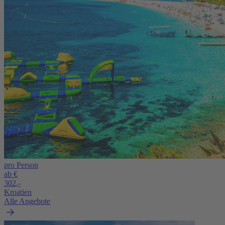
pro Person
ab €
302,-
Kroatien
Alle Angebote