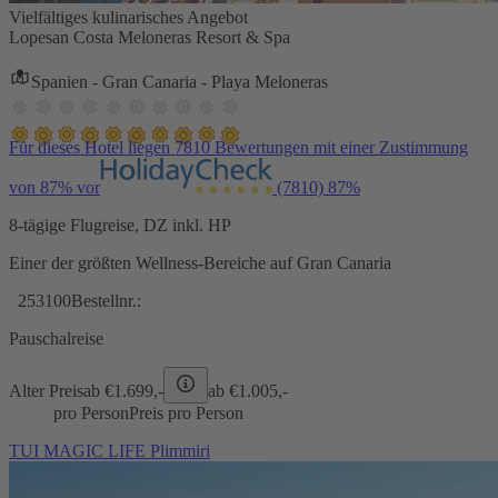
Vielfältiges kulinarisches Angebot
Lopesan Costa Meloneras Resort & Spa
Spanien - Gran Canaria - Playa Meloneras
Für dieses Hotel liegen 7810 Bewertungen mit einer Zustimmung
von 87% vor
(7810)
87%
8-tägige Flugreise, DZ inkl. HP
Einer der größten Wellness-Bereiche auf Gran Canaria
253100
Bestellnr.:
Pauschalreise
Alter Preis
ab €
1.699,-
ab €
1.005,-
pro Person
Preis pro Person
TUI MAGIC LIFE Plimmiri