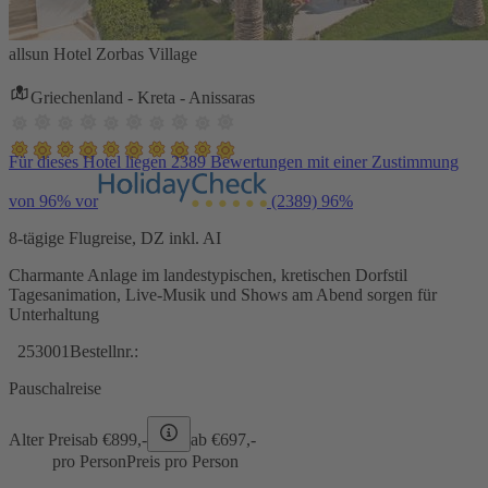
allsun Hotel Zorbas Village
Griechenland - Kreta - Anissaras
Für dieses Hotel liegen 2389 Bewertungen mit einer Zustimmung
von 96% vor
(2389)
96%
8-tägige Flugreise, DZ inkl. AI
Charmante Anlage im landestypischen, kretischen Dorfstil
Tagesanimation, Live-Musik und Shows am Abend sorgen für
Unterhaltung
253001
Bestellnr.:
Pauschalreise
Alter Preis
ab €
899,-
ab €
697,-
pro Person
Preis pro Person