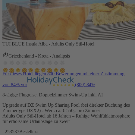
TUI BLUE Insula Alba - Adults Only Stil-Hotel
Griechenland - Kreta - Analipsis
Für dieses Hotel liegen 800 Bewertungen mit einer Zustimmung
von 84% vor
(800)
84%
8-tägige Flugreise, Doppelzimmer Swim-Up inkl. AI
Upgrade auf DZ Swim Up Sharing Pool (bei direkter Buchung des
Zimmertyps DZX2) - Wert: ca. € 550,- pro Zimmer
Adults Only Stil-Hotel ab 16 Jahren – Ruhige Wohlfühlatmosphäre
für erholsame Urlaubstage zu zweit
253537
Bestellnr.: