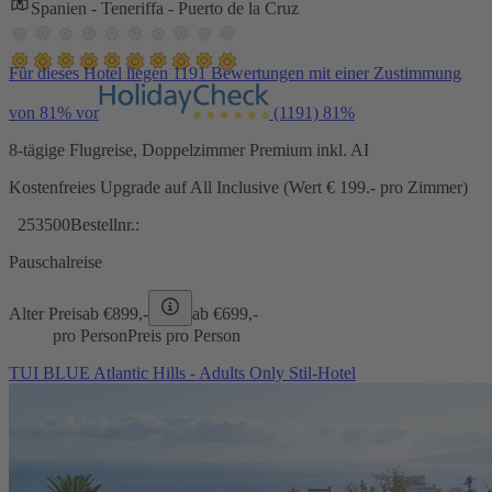
Spanien - Teneriffa - Puerto de la Cruz
Für dieses Hotel liegen 1191 Bewertungen mit einer Zustimmung
von 81% vor
(1191)
81%
8-tägige Flugreise, Doppelzimmer Premium inkl. AI
Kostenfreies Upgrade auf All Inclusive (Wert € 199.- pro Zimmer)
253500
Bestellnr.:
Pauschalreise
Alter Preis
ab €
899,-
ab €
699,-
pro Person
Preis pro Person
TUI BLUE Atlantic Hills - Adults Only Stil-Hotel