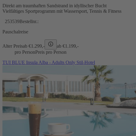
Direkt am traumhaften Sandstrand in idyllischer Bucht
Vielfältiges Sportprogramm mit Wassersport, Tennis & Fitness
253539
Bestellnr.:
Pauschalreise
Alter Preis
ab €
1.299,-
ab €
1.199,-
pro Person
Preis pro Person
TUI BLUE Insula Alba - Adults Only Stil-Hotel