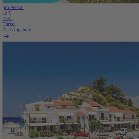
pro Person
ab €
233,-
Türkei
Alle Angebote