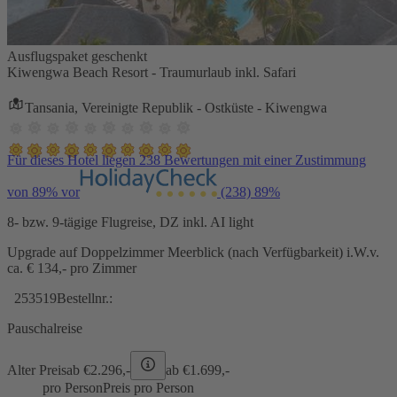
Ausflugspaket geschenkt
Kiwengwa Beach Resort - Traumurlaub inkl. Safari
Tansania, Vereinigte Republik - Ostküste - Kiwengwa
Für dieses Hotel liegen 238 Bewertungen mit einer Zustimmung
von 89% vor
(238)
89%
8- bzw. 9-tägige Flugreise, DZ inkl. AI light
Upgrade auf Doppelzimmer Meerblick (nach Verfügbarkeit) i.W.v.
ca. € 134,- pro Zimmer
253519
Bestellnr.:
Pauschalreise
Alter Preis
ab €
2.296,-
ab €
1.699,-
pro Person
Preis pro Person