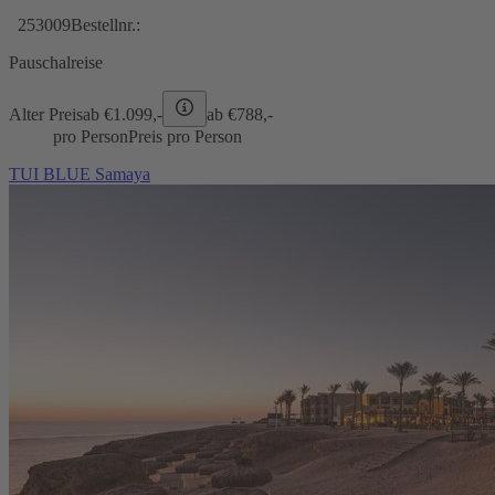
253009
Bestellnr.:
Pauschalreise
Alter Preis
ab €
1.099,-
ab €
788,-
pro Person
Preis pro Person
TUI BLUE Samaya