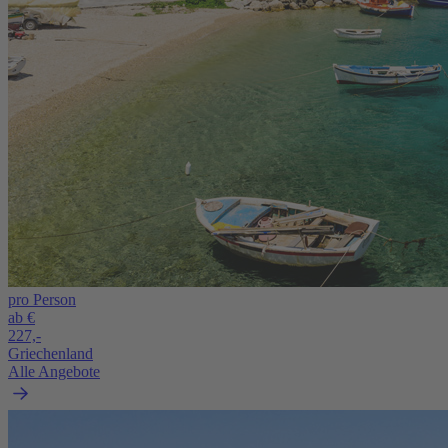
pro Person
ab €
227,-
Griechenland
Alle Angebote