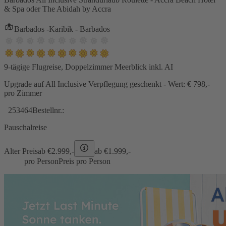
& Spa oder The Abidah by Accra
Barbados -Karibik - Barbados
9-tägige Flugreise, Doppelzimmer Meerblick inkl. AI
Upgrade auf All Inclusive Verpflegung geschenkt - Wert: € 798,-
pro Zimmer
253464
Bestellnr.:
Pauschalreise
Alter Preis
ab €
2.999,-
ab €
1.999,-
pro Person
Preis pro Person