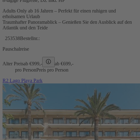
8-tägige Flugreise, DZ inkl. HP
Adults Only ab 16 Jahren – Perfekt für einen ruhigen und
erholsamen Urlaub
Traumhafter Panoramablick – Genießen Sie den Ausblick auf den
Atlantik und den Teide
253538
Bestellnr.:
Pauschalreise
Alter Preis
ab €
999,-
ab €
699,-
pro Person
Preis pro Person
R2 Lago Playa Park