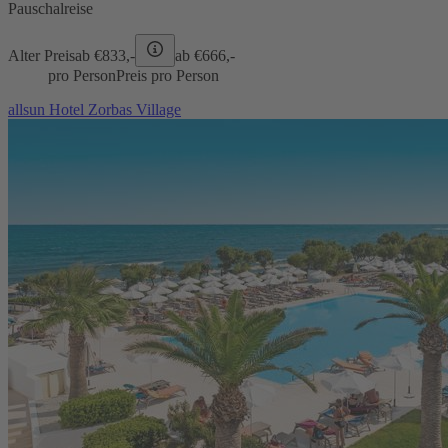
Pauschalreise
Alter Preis
ab €
833,-
ab €
666,-
pro Person
Preis pro Person
allsun Hotel Zorbas Village