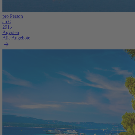
pro Person
ab €
291,-
Ägypten
Alle Angebote