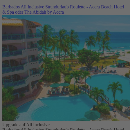
Barbados All Inclusive Strandurlaub Roulette - Accra Beach Hotel
& Spa oder The Abidah by Accra
Upgrade auf All Inclusive
Barbados All Inclusive Strandurlaub Roulette - Accra Beach Hotel