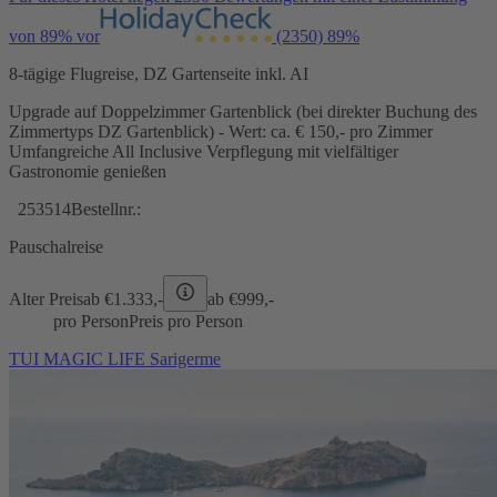
von 89% vor
(2350)
89%
8-tägige Flugreise, DZ Gartenseite inkl. AI
Upgrade auf Doppelzimmer Gartenblick (bei direkter Buchung des
Zimmertyps DZ Gartenblick) - Wert: ca. € 150,- pro Zimmer
Umfangreiche All Inclusive Verpflegung mit vielfältiger
Gastronomie genießen
253514
Bestellnr.:
Pauschalreise
Alter Preis
ab €
1.333,-
ab €
999,-
pro Person
Preis pro Person
TUI MAGIC LIFE Sarigerme