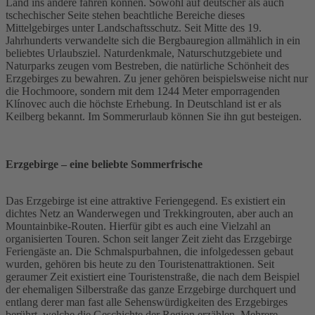
Land ins andere fahren können. Sowohl auf deutscher als auch
tschechischer Seite stehen beachtliche Bereiche dieses
Mittelgebirges unter Landschaftsschutz. Seit Mitte des 19.
Jahrhunderts verwandelte sich die Bergbauregion allmählich in ein
beliebtes Urlaubsziel. Naturdenkmale, Naturschutzgebiete und
Naturparks zeugen vom Bestreben, die natürliche Schönheit des
Erzgebirges zu bewahren. Zu jener gehören beispielsweise nicht nur
die Hochmoore, sondern mit dem 1244 Meter emporragenden
Klínovec auch die höchste Erhebung. In Deutschland ist er als
Keilberg bekannt. Im Sommerurlaub können Sie ihn gut besteigen.
Erzgebirge – eine beliebte Sommerfrische
Das Erzgebirge ist eine attraktive Feriengegend. Es existiert ein
dichtes Netz an Wanderwegen und Trekkingrouten, aber auch an
Mountainbike-Routen. Hierfür gibt es auch eine Vielzahl an
organisierten Touren. Schon seit langer Zeit zieht das Erzgebirge
Feriengäste an. Die Schmalspurbahnen, die infolgedessen gebaut
wurden, gehören bis heute zu den Touristenattraktionen. Seit
geraumer Zeit existiert eine Touristenstraße, die nach dem Beispiel
der ehemaligen Silberstraße das ganze Erzgebirge durchquert und
entlang derer man fast alle Sehenswürdigkeiten des Erzgebirges
berührt, welche die Geschichte der Region erzählen. Mehrere