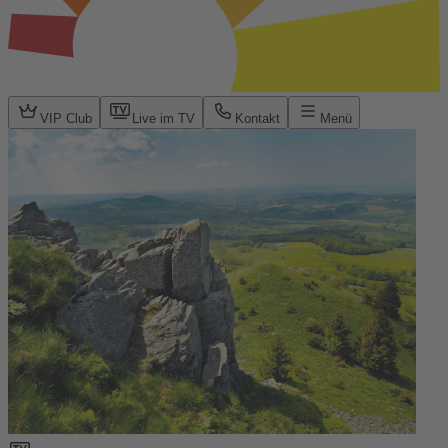
VIP Club
Live im TV
Kontakt
Menü