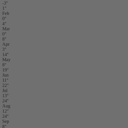
-3°
1°
Feb
0°
4°
Mar
0°
8°
Apr
3°
14°
May
8°
19°
Jun
11°
22°
Jul
13°
24°
Aug
12°
24°
Sep
8°