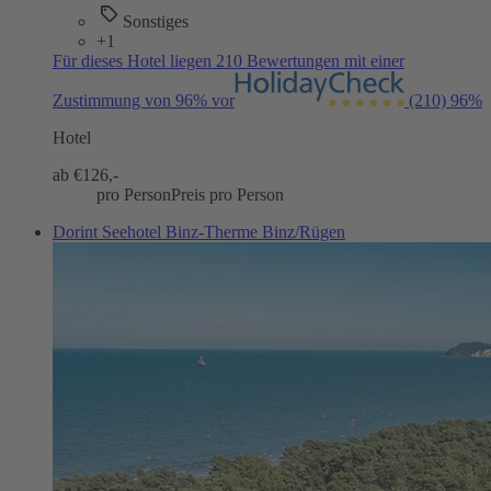
Sonstiges
+1
Für dieses Hotel liegen 210 Bewertungen mit einer
Zustimmung von 96% vor
(210)
96%
Hotel
ab €
126,-
pro Person
Preis pro Person
Dorint Seehotel Binz-Therme Binz/Rügen