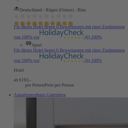
Deutschland - Rügen (Ostsee) - Binz
Für dieses Hotel liegen 6 Bewertungen mit einer Zustimmung
von 100% vor
(6)
100%
Sport
Für dieses Hotel liegen 6 Bewertungen mit einer Zustimmung
von 100% vor
(6)
100%
Hotel
ab €
193,-
pro Person
Preis pro Person
Appartementhaus Gutenberg