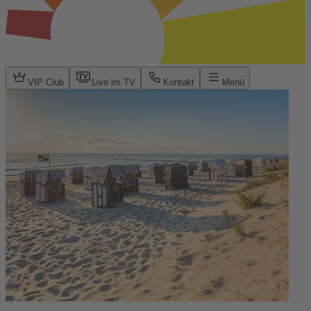
VIP Club
Live im TV
Kontakt
Menü