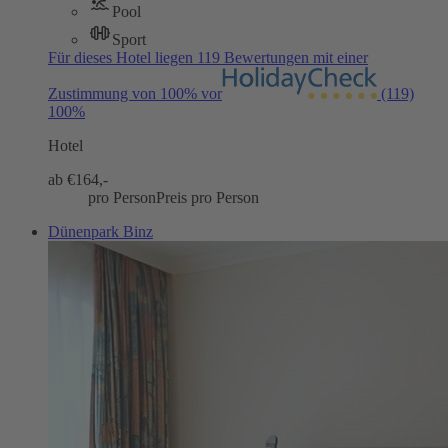
Pool
Sport
Für dieses Hotel liegen 119 Bewertungen mit einer
Zustimmung von 100% vor
(119)
100%
Hotel
ab €
164,-
pro Person
Preis pro Person
Dünenpark Binz