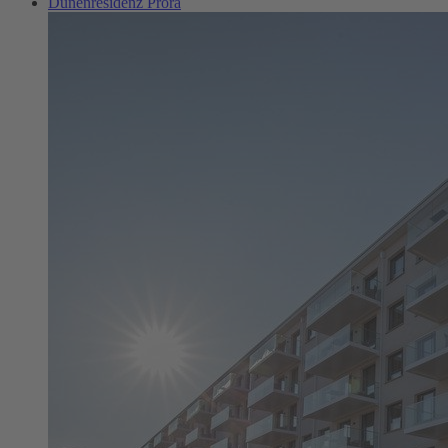
Dünenresidenz Prora