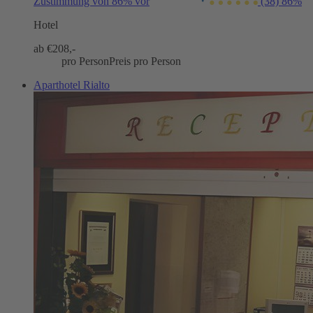
Zustimmung von 86% vor
(38)
86%
Hotel
ab €
208,-
pro Person
Preis pro Person
Aparthotel Rialto