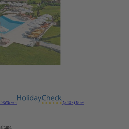
n 96% vor
(2407)
96%
altung