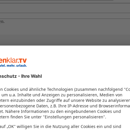
en.
el in einem Paket kombiniert werden – das spart Zeit und Geld. Nutzen 
en!