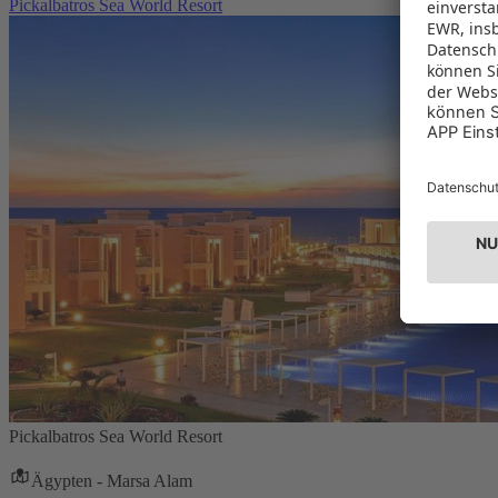
Pickalbatros Sea World Resort
Pickalbatros Sea World Resort
Ägypten - Marsa Alam