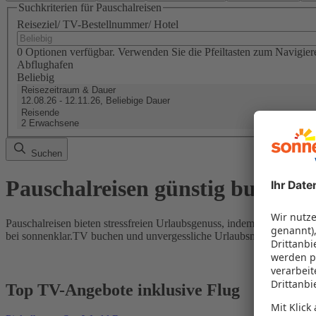
Suchkriterien für Pauschalreisen
Reiseziel/ TV-Bestellnummer/ Hotel
0 Optionen verfügbar. Verwenden Sie die Pfeiltasten zum Navigier
Abflughafen
Beliebig
Reisezeitraum & Dauer
12.08.26 - 12.11.26, Beliebige Dauer
Reisende
2 Erwachsene
Suchen
Pauschalreisen günstig buchen
Pauschalreisen bieten stressfreien Urlaubsgenuss, indem Flug und Hot
bei sonnenklar.TV buchen und unvergessliche Urlaubsmomente erleb
Top TV-Angebote inklusive Flug