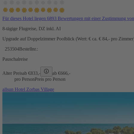
Für dieses Hotel liegen 6893 Bewertungen mit einer Zustimmung vo
8-tägige Flugreise, DZ inkl. AI
Upgrade auf Doppelzimmer Poolblick (Wert: € ca. € 84,- pro Zimmer) 
253504
Bestellnr.:
Pauschalreise
Alter Preis
ab €
833,-
ab €
666,-
pro Person
Preis pro Person
allsun Hotel Zorbas Village