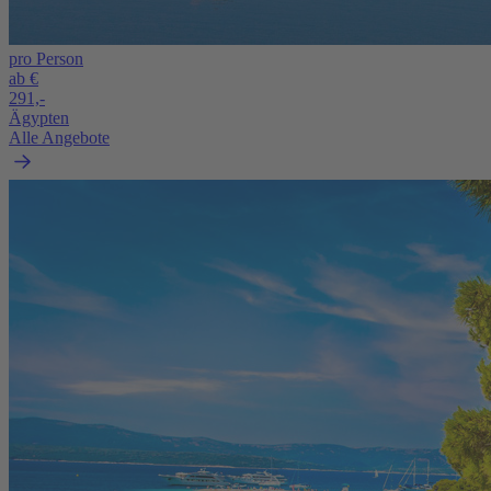
pro Person
ab €
291,-
Ägypten
Alle Angebote