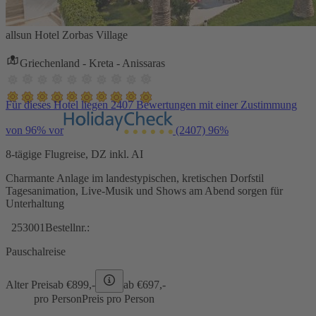
allsun Hotel Zorbas Village
Griechenland - Kreta - Anissaras
Für dieses Hotel liegen 2407 Bewertungen mit einer Zustimmung
von 96% vor
(2407)
96%
8-tägige Flugreise, DZ inkl. AI
Charmante Anlage im landestypischen, kretischen Dorfstil
Tagesanimation, Live-Musik und Shows am Abend sorgen für
Unterhaltung
253001
Bestellnr.:
Pauschalreise
Alter Preis
ab €
899,-
ab €
697,-
pro Person
Preis pro Person