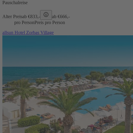
Pauschalreise
Alter Preis
ab €
833,-
ab €
666,-
pro Person
Preis pro Person
allsun Hotel Zorbas Village