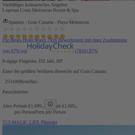
Vielfältiges kulinarisches Angebot
Lopesan Costa Meloneras Resort & Spa
Spanien - Gran Canaria - Playa Meloneras
Für dieses Hotel liegen 7816 Bewertungen mit einer Zustimmung
von 87% vor
(7816)
87%
8-tägige Flugreise, DZ inkl. HP
Einer der größten Wellness-Bereiche auf Gran Canaria
253100
Bestellnr.:
Pauschalreise
Alter Preis
ab €
1.699,-
ab €
1.005,-
pro Person
Preis pro Person
TUI MAGIC LIFE Plimmiri