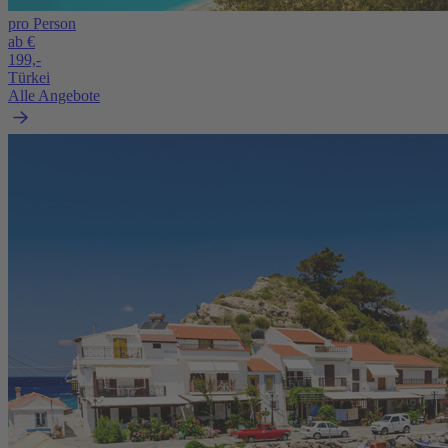
pro Person
ab €
199,-
Türkei
Alle Angebote