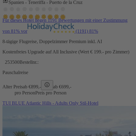
Spanien - Teneriffa - Puerto de la Cruz
Für dieses Hotel liegen 1191 Bewertungen mit einer Zustimmung
von 81% vor
(1191)
81%
8-tägige Flugreise, Doppelzimmer Premium inkl. AI
Kostenfreies Upgrade auf All Inclusive (Wert € 199.- pro Zimmer)
253500
Bestellnr.:
Pauschalreise
Alter Preis
ab €
899,-
ab €
699,-
pro Person
Preis pro Person
TUI BLUE Atlantic Hills - Adults Only Stil-Hotel