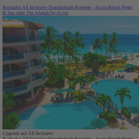
Barbados All Inclusive Strandurlaub Roulette - Accra Beach Hotel
& Spa oder The Abidah by Accra
Upgrade auf All Inclusive
Barbados All Inclusive Strandurlaub Roulette - Accra Beach Hotel