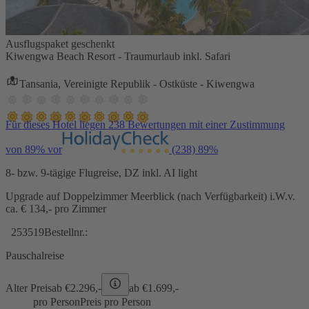
Ausflugspaket geschenkt
Kiwengwa Beach Resort - Traumurlaub inkl. Safari
Tansania, Vereinigte Republik - Ostküste - Kiwengwa
Für dieses Hotel liegen 238 Bewertungen mit einer Zustimmung
von 89% vor
(238)
89%
8- bzw. 9-tägige Flugreise, DZ inkl. AI light
Upgrade auf Doppelzimmer Meerblick (nach Verfügbarkeit) i.W.v.
ca. € 134,- pro Zimmer
253519
Bestellnr.:
Pauschalreise
Alter Preis
ab €
2.296,-
ab €
1.699,-
pro Person
Preis pro Person