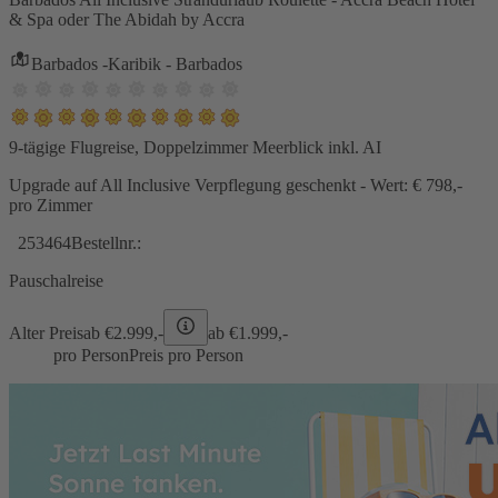
& Spa oder The Abidah by Accra
Barbados -Karibik - Barbados
9-tägige Flugreise, Doppelzimmer Meerblick inkl. AI
Upgrade auf All Inclusive Verpflegung geschenkt - Wert: € 798,-
pro Zimmer
253464
Bestellnr.:
Pauschalreise
Alter Preis
ab €
2.999,-
ab €
1.999,-
pro Person
Preis pro Person