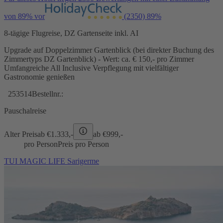
von 89% vor
(2350)
89%
8-tägige Flugreise, DZ Gartenseite inkl. AI
Upgrade auf Doppelzimmer Gartenblick (bei direkter Buchung des
Zimmertyps DZ Gartenblick) - Wert: ca. € 150,- pro Zimmer
Umfangreiche All Inclusive Verpflegung mit vielfältiger
Gastronomie genießen
253514
Bestellnr.:
Pauschalreise
Alter Preis
ab €
1.333,-
ab €
999,-
pro Person
Preis pro Person
TUI MAGIC LIFE Sarigerme