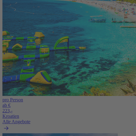
pro Person
ab €
223,-
Kroatien
Alle Angebote