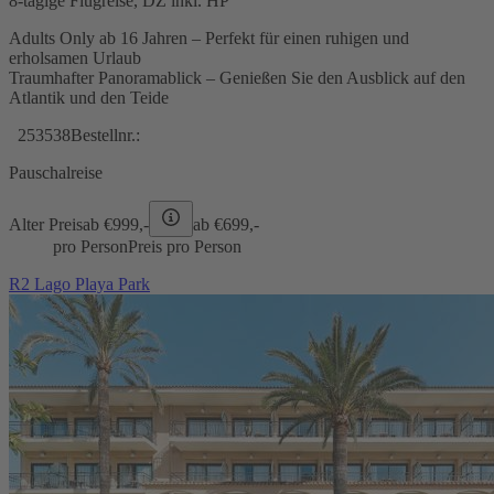
8-tägige Flugreise, DZ inkl. HP
Adults Only ab 16 Jahren – Perfekt für einen ruhigen und
erholsamen Urlaub
Traumhafter Panoramablick – Genießen Sie den Ausblick auf den
Atlantik und den Teide
253538
Bestellnr.:
Pauschalreise
Alter Preis
ab €
999,-
ab €
699,-
pro Person
Preis pro Person
R2 Lago Playa Park