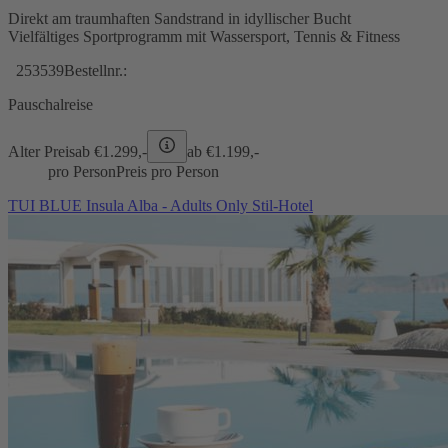
Direkt am traumhaften Sandstrand in idyllischer Bucht
Vielfältiges Sportprogramm mit Wassersport, Tennis & Fitness
253539
Bestellnr.:
Pauschalreise
Alter Preis
ab €
1.299,-
ab €
1.199,-
pro Person
Preis pro Person
TUI BLUE Insula Alba - Adults Only Stil-Hotel