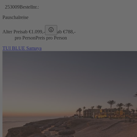
253009
Bestellnr.:
Pauschalreise
Alter Preis
ab €
1.099,-
ab €
788,-
pro Person
Preis pro Person
TUI BLUE Samaya