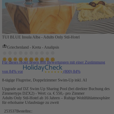
TUI BLUE Insula Alba - Adults Only Stil-Hotel
Griechenland - Kreta - Analipsis
Für dieses Hotel liegen 800 Bewertungen mit einer Zustimmung
von 84% vor
(800)
84%
8-tägige Flugreise, Doppelzimmer Swim-Up inkl. AI
Upgrade auf DZ Swim Up Sharing Pool (bei direkter Buchung des
Zimmertyps DZX2) - Wert: ca. € 550,- pro Zimmer
Adults Only Stil-Hotel ab 16 Jahren – Ruhige Wohlfühlatmosphäre
für erholsame Urlaubstage zu zweit
253537
Bestellnr.: