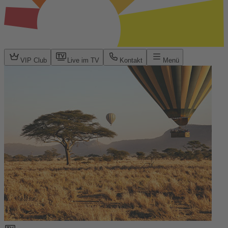
VIP Club
Live im TV
Kontakt
Menü