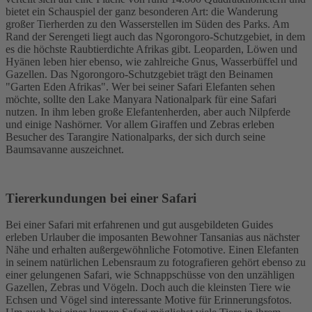
bietet ein Schauspiel der ganz besonderen Art: die Wanderung
großer Tierherden zu den Wasserstellen im Süden des Parks. Am
Rand der Serengeti liegt auch das Ngorongoro-Schutzgebiet, in dem
es die höchste Raubtierdichte Afrikas gibt. Leoparden, Löwen und
Hyänen leben hier ebenso, wie zahlreiche Gnus, Wasserbüffel und
Gazellen. Das Ngorongoro-Schutzgebiet trägt den Beinamen
"Garten Eden Afrikas". Wer bei seiner Safari Elefanten sehen
möchte, sollte den Lake Manyara Nationalpark für eine Safari
nutzen. In ihm leben große Elefantenherden, aber auch Nilpferde
und einige Nashörner. Vor allem Giraffen und Zebras erleben
Besucher des Tarangire Nationalparks, der sich durch seine
Baumsavanne auszeichnet.
Tiererkundungen bei einer Safari
Bei einer Safari mit erfahrenen und gut ausgebildeten Guides
erleben Urlauber die imposanten Bewohner Tansanias aus nächster
Nähe und erhalten außergewöhnliche Fotomotive. Einen Elefanten
in seinem natürlichen Lebensraum zu fotografieren gehört ebenso zu
einer gelungenen Safari, wie Schnappschüsse von den unzähligen
Gazellen, Zebras und Vögeln. Doch auch die kleinsten Tiere wie
Echsen und Vögel sind interessante Motive für Erinnerungsfotos.