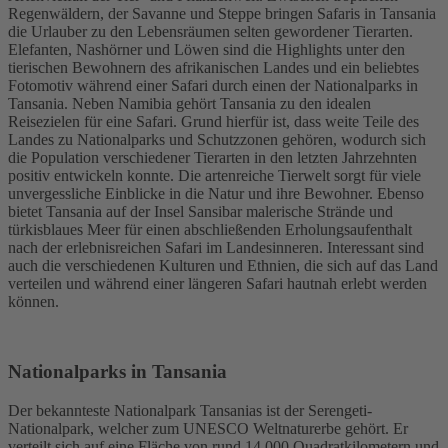
Regenwäldern, der Savanne und Steppe bringen Safaris in Tansania
die Urlauber zu den Lebensräumen selten gewordener Tierarten.
Elefanten, Nashörner und Löwen sind die Highlights unter den
tierischen Bewohnern des afrikanischen Landes und ein beliebtes
Fotomotiv während einer Safari durch einen der Nationalparks in
Tansania. Neben Namibia gehört Tansania zu den idealen
Reisezielen für eine Safari. Grund hierfür ist, dass weite Teile des
Landes zu Nationalparks und Schutzzonen gehören, wodurch sich
die Population verschiedener Tierarten in den letzten Jahrzehnten
positiv entwickeln konnte. Die artenreiche Tierwelt sorgt für viele
unvergessliche Einblicke in die Natur und ihre Bewohner. Ebenso
bietet Tansania auf der Insel Sansibar malerische Strände und
türkisblaues Meer für einen abschließenden Erholungsaufenthalt
nach der erlebnisreichen Safari im Landesinneren. Interessant sind
auch die verschiedenen Kulturen und Ethnien, die sich auf das Land
verteilen und während einer längeren Safari hautnah erlebt werden
können.
Nationalparks in Tansania
Der bekannteste Nationalpark Tansanias ist der Serengeti-
Nationalpark, welcher zum UNESCO Weltnaturerbe gehört. Er
verteilt sich auf eine Fläche von rund 14.000 Quadratkilometern und