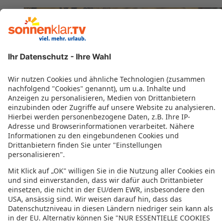
Bewertung für sonnenklar.TV – EUVIA Travel
GmbH
4.4/5