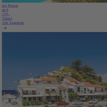
pro Person
ab €
179,-
Türkei
Alle Angebote