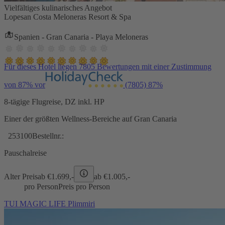
Vielfältiges kulinarisches Angebot
Lopesan Costa Meloneras Resort & Spa
Spanien - Gran Canaria - Playa Meloneras
Für dieses Hotel liegen 7805 Bewertungen mit einer Zustimmung
von 87% vor
(7805)
87%
8-tägige Flugreise, DZ inkl. HP
Einer der größten Wellness-Bereiche auf Gran Canaria
253100
Bestellnr.:
Pauschalreise
Alter Preis
ab €
1.699,-
ab €
1.005,-
pro Person
Preis pro Person
TUI MAGIC LIFE Plimmiri