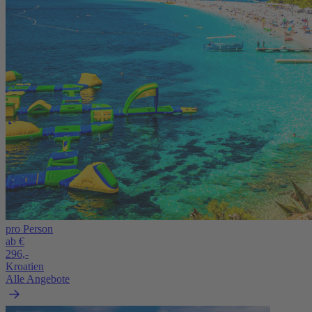
pro Person
ab €
296,-
Kroatien
Alle Angebote