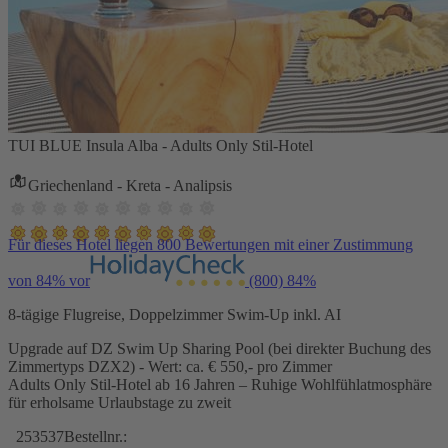
TUI BLUE Insula Alba - Adults Only Stil-Hotel
Griechenland - Kreta - Analipsis
Für dieses Hotel liegen 800 Bewertungen mit einer Zustimmung
von 84% vor
(800)
84%
8-tägige Flugreise, Doppelzimmer Swim-Up inkl. AI
Upgrade auf DZ Swim Up Sharing Pool (bei direkter Buchung des
Zimmertyps DZX2) - Wert: ca. € 550,- pro Zimmer
Adults Only Stil-Hotel ab 16 Jahren – Ruhige Wohlfühlatmosphäre
für erholsame Urlaubstage zu zweit
253537
Bestellnr.: