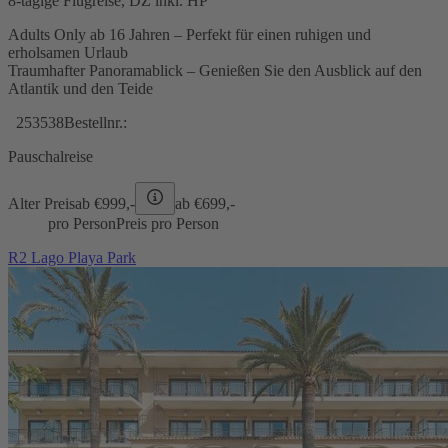
8-tägige Flugreise, DZ inkl. HP
Adults Only ab 16 Jahren – Perfekt für einen ruhigen und
erholsamen Urlaub
Traumhafter Panoramablick – Genießen Sie den Ausblick auf den
Atlantik und den Teide
253538
Bestellnr.:
Pauschalreise
Alter Preis
ab €
999,-
ab €
699,-
pro Person
Preis pro Person
R2 Lago Playa Park