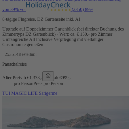
von 89% vor
(2350)
89%
8-tägige Flugreise, DZ Gartenseite inkl. AI
Upgrade auf Doppelzimmer Gartenblick (bei direkter Buchung des
Zimmertyps DZ Gartenblick) - Wert: ca. € 150,- pro Zimmer
Umfangreiche All Inclusive Verpflegung mit vielfältiger
Gastronomie genießen
253514
Bestellnr.:
Pauschalreise
Alter Preis
ab €
1.333,-
ab €
999,-
pro Person
Preis pro Person
TUI MAGIC LIFE Sarigerme