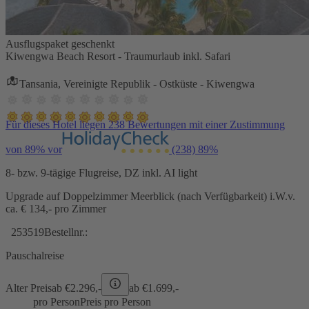
Ausflugspaket geschenkt
Kiwengwa Beach Resort - Traumurlaub inkl. Safari
Tansania, Vereinigte Republik - Ostküste - Kiwengwa
Für dieses Hotel liegen 238 Bewertungen mit einer Zustimmung
von 89% vor
(238)
89%
8- bzw. 9-tägige Flugreise, DZ inkl. AI light
Upgrade auf Doppelzimmer Meerblick (nach Verfügbarkeit) i.W.v.
ca. € 134,- pro Zimmer
253519
Bestellnr.:
Pauschalreise
Alter Preis
ab €
2.296,-
ab €
1.699,-
pro Person
Preis pro Person