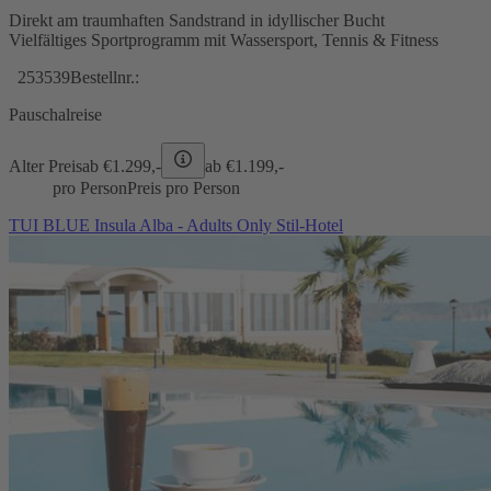
Direkt am traumhaften Sandstrand in idyllischer Bucht
Vielfältiges Sportprogramm mit Wassersport, Tennis & Fitness
253539
Bestellnr.:
Pauschalreise
Alter Preis
ab €
1.299,-
ab €
1.199,-
pro Person
Preis pro Person
TUI BLUE Insula Alba - Adults Only Stil-Hotel