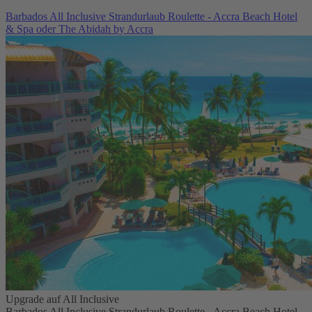
Barbados All Inclusive Strandurlaub Roulette - Accra Beach Hotel
& Spa oder The Abidah by Accra
Upgrade auf All Inclusive
Barbados All Inclusive Strandurlaub Roulette - Accra Beach Hotel