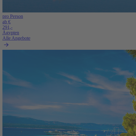
pro Person
ab €
291,-
Ägypten
Alle Angebote