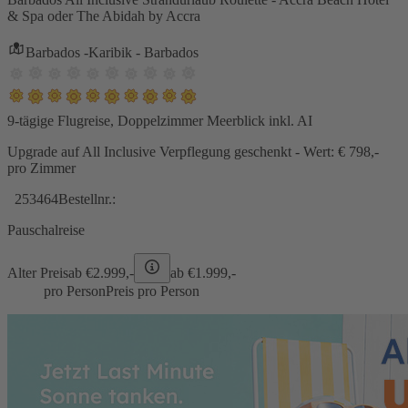
& Spa oder The Abidah by Accra
Barbados -Karibik - Barbados
9-tägige Flugreise, Doppelzimmer Meerblick inkl. AI
Upgrade auf All Inclusive Verpflegung geschenkt - Wert: € 798,-
pro Zimmer
253464
Bestellnr.:
Pauschalreise
Alter Preis
ab €
2.999,-
ab €
1.999,-
pro Person
Preis pro Person