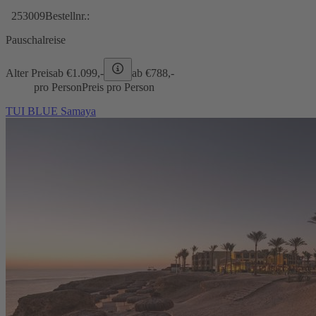
253009
Bestellnr.:
Pauschalreise
Alter Preis
ab €
1.099,-
ab €
788,-
pro Person
Preis pro Person
TUI BLUE Samaya