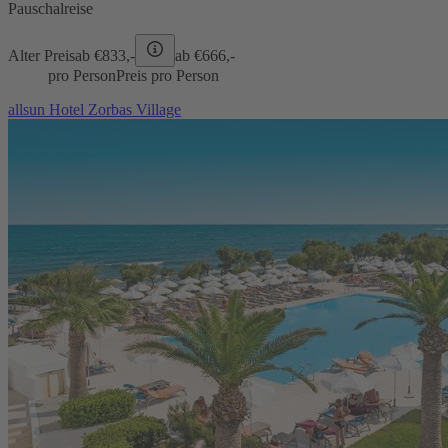
Pauschalreise
Alter Preis
ab €
833,-
ab €
666,-
pro Person
Preis pro Person
allsun Hotel Zorbas Village