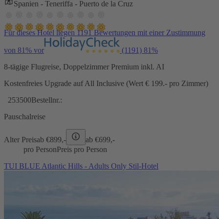
Spanien - Teneriffa - Puerto de la Cruz
Für dieses Hotel liegen 1191 Bewertungen mit einer Zustimmung
von 81% vor
(1191)
81%
8-tägige Flugreise, Doppelzimmer Premium inkl. AI
Kostenfreies Upgrade auf All Inclusive (Wert € 199.- pro Zimmer)
253500
Bestellnr.:
Pauschalreise
Alter Preis
ab €
899,-
ab €
699,-
pro Person
Preis pro Person
TUI BLUE Atlantic Hills - Adults Only Stil-Hotel