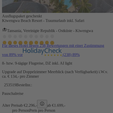
Ausflugspaket geschenkt
Kiwengwa Beach Resort - Traumurlaub inkl. Safari
Tansania, Vereinigte Republik - Ostküste - Kiwengwa
Für dieses Hotel liegen 238 Bewertungen mit einer Zustimmung
von 89% vor
(238)
89%
8- bzw. 9-tägige Flugreise, DZ inkl. AI light
Upgrade auf Doppelzimmer Meerblick (nach Verfügbarkeit) i.W.v.
ca. € 134,- pro Zimmer
253519
Bestellnr.:
Pauschalreise
Alter Preis
ab €
2.296,-
ab €
1.699,-
pro Person
Preis pro Person