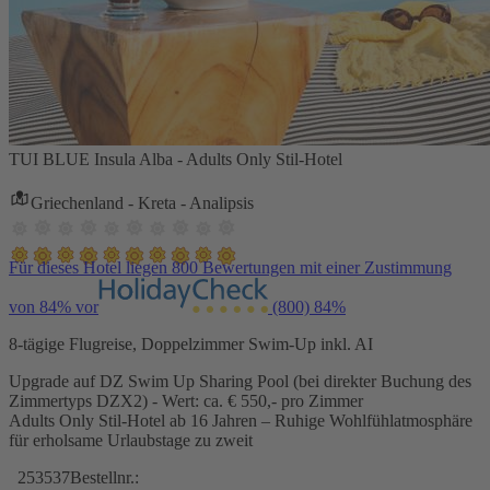
TUI BLUE Insula Alba - Adults Only Stil-Hotel
Griechenland - Kreta - Analipsis
Für dieses Hotel liegen 800 Bewertungen mit einer Zustimmung
von 84% vor
(800)
84%
8-tägige Flugreise, Doppelzimmer Swim-Up inkl. AI
Upgrade auf DZ Swim Up Sharing Pool (bei direkter Buchung des
Zimmertyps DZX2) - Wert: ca. € 550,- pro Zimmer
Adults Only Stil-Hotel ab 16 Jahren – Ruhige Wohlfühlatmosphäre
für erholsame Urlaubstage zu zweit
253537
Bestellnr.: