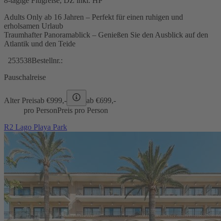
8-tägige Flugreise, DZ inkl. HP
Adults Only ab 16 Jahren – Perfekt für einen ruhigen und
erholsamen Urlaub
Traumhafter Panoramablick – Genießen Sie den Ausblick auf den
Atlantik und den Teide
253538
Bestellnr.:
Pauschalreise
Alter Preis
ab €
999,-
ab €
699,-
pro Person
Preis pro Person
R2 Lago Playa Park