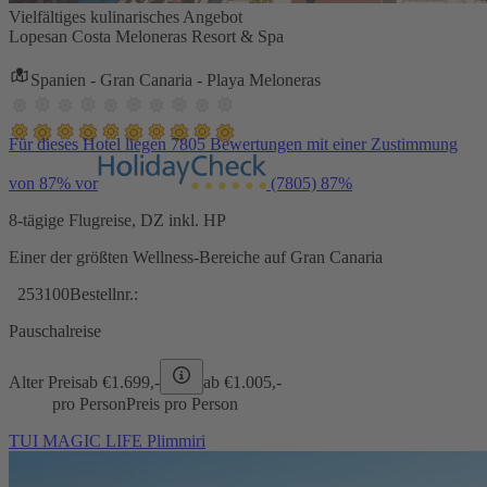
Vielfältiges kulinarisches Angebot
Lopesan Costa Meloneras Resort & Spa
Spanien - Gran Canaria - Playa Meloneras
Für dieses Hotel liegen 7805 Bewertungen mit einer Zustimmung
von 87% vor
(7805)
87%
8-tägige Flugreise, DZ inkl. HP
Einer der größten Wellness-Bereiche auf Gran Canaria
253100
Bestellnr.:
Pauschalreise
Alter Preis
ab €
1.699,-
ab €
1.005,-
pro Person
Preis pro Person
TUI MAGIC LIFE Plimmiri