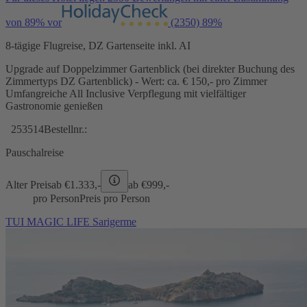
von 89% vor
(2350)
89%
8-tägige Flugreise, DZ Gartenseite inkl. AI
Upgrade auf Doppelzimmer Gartenblick (bei direkter Buchung des
Zimmertyps DZ Gartenblick) - Wert: ca. € 150,- pro Zimmer
Umfangreiche All Inclusive Verpflegung mit vielfältiger
Gastronomie genießen
253514
Bestellnr.:
Pauschalreise
Alter Preis
ab €
1.333,-
ab €
999,-
pro Person
Preis pro Person
TUI MAGIC LIFE Sarigerme