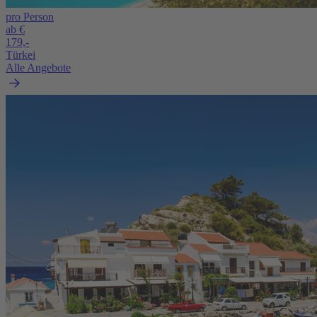
pro Person
ab €
179,-
Türkei
Alle Angebote