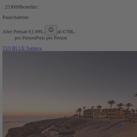
253009
Bestellnr.:
Pauschalreise
Alter Preis
ab €
1.099,-
ab €
788,-
pro Person
Preis pro Person
TUI BLUE Samaya