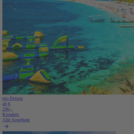
pro Person
ab €
296,-
Kroatien
Alle Angebote