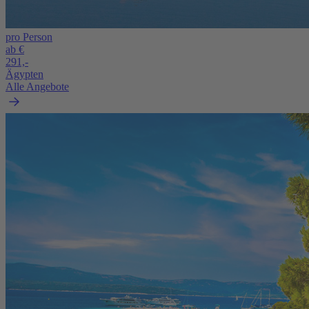
pro Person
ab €
291,-
Ägypten
Alle Angebote