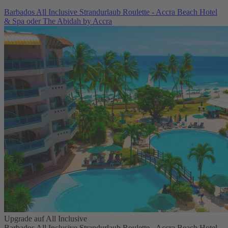
Barbados All Inclusive Strandurlaub Roulette - Accra Beach Hotel
& Spa oder The Abidah by Accra
Upgrade auf All Inclusive
Barbados All Inclusive Strandurlaub Roulette - Accra Beach Hotel