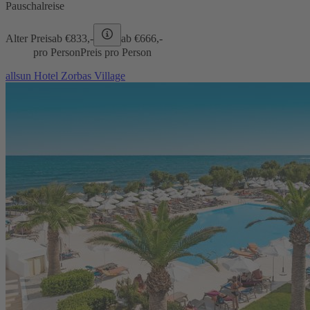
Pauschalreise
Alter Preis
ab €
833,-
ab €
666,-
pro Person
Preis pro Person
allsun Hotel Zorbas Village