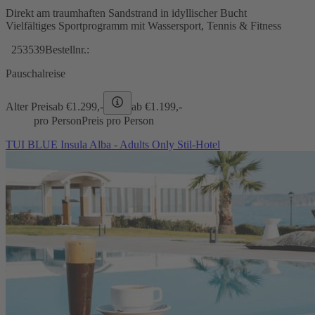
Direkt am traumhaften Sandstrand in idyllischer Bucht
Vielfältiges Sportprogramm mit Wassersport, Tennis & Fitness
253539
Bestellnr.:
Pauschalreise
Alter Preis
ab €
1.299,-
ab €
1.199,-
pro Person
Preis pro Person
TUI BLUE Insula Alba - Adults Only Stil-Hotel