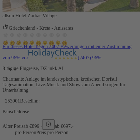
allsun Hotel Zorbas Village
Griechenland - Kreta - Anissaras
Für dieses Hotel liegen 2407 Bewertungen mit einer Zustimmung
von 96% vor
(2407)
96%
8-tägige Flugreise, DZ inkl. AI
Charmante Anlage im landestypischen, kretischen Dorfstil
Tagesanimation, Live-Musik und Shows am Abend sorgen für
Unterhaltung
253001
Bestellnr.:
Pauschalreise
Alter Preis
ab €
899,-
ab €
697,-
pro Person
Preis pro Person