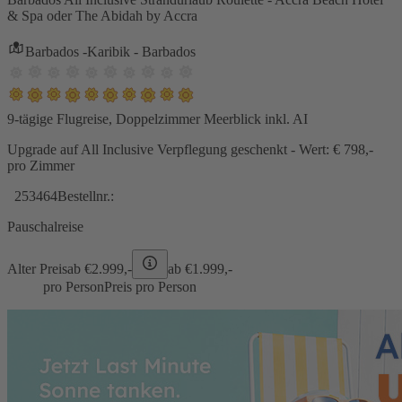
& Spa oder The Abidah by Accra
Barbados -Karibik - Barbados
9-tägige Flugreise, Doppelzimmer Meerblick inkl. AI
Upgrade auf All Inclusive Verpflegung geschenkt - Wert: € 798,-
pro Zimmer
253464
Bestellnr.:
Pauschalreise
Alter Preis
ab €
2.999,-
ab €
1.999,-
pro Person
Preis pro Person