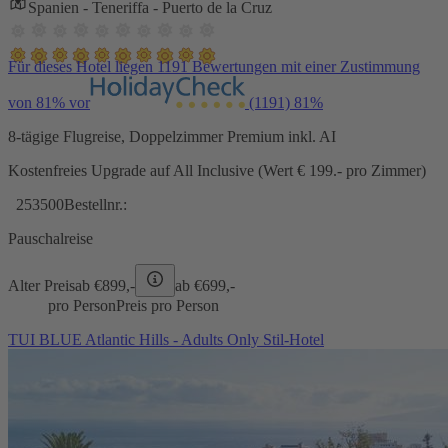
Spanien - Teneriffa - Puerto de la Cruz
Für dieses Hotel liegen 1191 Bewertungen mit einer Zustimmung
von 81% vor
(1191)
81%
8-tägige Flugreise, Doppelzimmer Premium inkl. AI
Kostenfreies Upgrade auf All Inclusive (Wert € 199.- pro Zimmer)
253500
Bestellnr.:
Pauschalreise
Alter Preis
ab €
899,-
ab €
699,-
pro Person
Preis pro Person
TUI BLUE Atlantic Hills - Adults Only Stil-Hotel