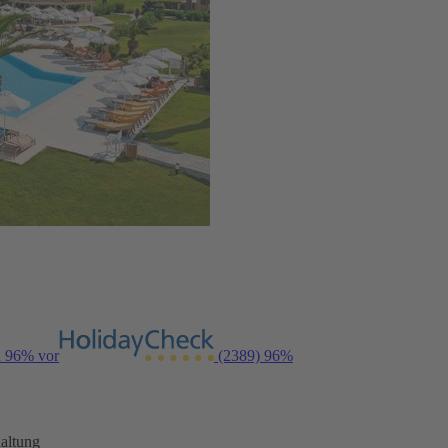
n 96% vor
(2389)
96%
altung