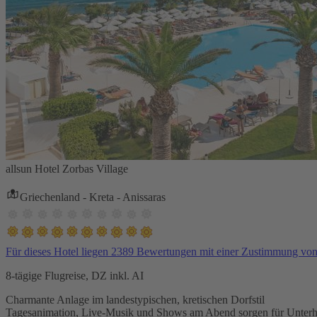
allsun Hotel Zorbas Village
Griechenland - Kreta - Anissaras
Für dieses Hotel liegen 2389 Bewertungen mit einer Zustimmung vo
8-tägige Flugreise, DZ inkl. AI
Charmante Anlage im landestypischen, kretischen Dorfstil
Tagesanimation, Live-Musik und Shows am Abend sorgen für Unterh