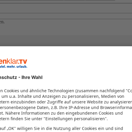
en.
el in einem Paket kombiniert werden – das spart Zeit und Geld. Nutzen 
en!