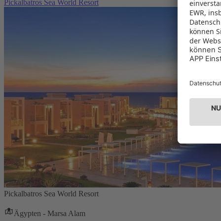
Pickalbatros Sea World Resort
Pickalbatros Sea World Resort
Ägypten - Marsa Alam