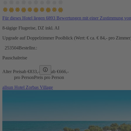
Für dieses Hotel liegen 6893 Bewertungen mit einer Zustimmung vo
8-tägige Flugreise, DZ inkl. AI
Upgrade auf Doppelzimmer Poolblick (Wert: € ca. € 84,- pro Zimmer) 
253504
Bestellnr.:
Pauschalreise
Alter Preis
ab €
833,-
ab €
666,-
pro Person
Preis pro Person
allsun Hotel Zorbas Village