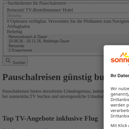
Suchkriterien für Pauschalreisen
Reiseziel/ TV-Bestellnummer/ Hotel
0 Optionen verfügbar. Verwenden Sie die Pfeiltasten zum Navigier
Abflughafen
Beliebig
Reisezeitraum & Dauer
10.08.26 - 10.11.26, Beliebige Dauer
Reisende
2 Erwachsene
Suchen
Pauschalreisen günstig buchen
Pauschalreisen bieten stressfreien Urlaubsgenuss, indem Flug und Hot
bei sonnenklar.TV buchen und unvergessliche Urlaubsmomente erleb
Top TV-Angebote inklusive Flug