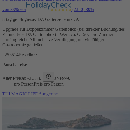
von 89% vor
(2350)
89%
8-tägige Flugreise, DZ Gartenseite inkl. AI
Upgrade auf Doppelzimmer Gartenblick (bei direkter Buchung des
Zimmertyps DZ Gartenblick) - Wert: ca. € 150,- pro Zimmer
Umfangreiche All Inclusive Verpflegung mit vielfältiger
Gastronomie genießen
253514
Bestellnr.:
Pauschalreise
Alter Preis
ab €
1.333,-
ab €
999,-
pro Person
Preis pro Person
TUI MAGIC LIFE Sarigerme