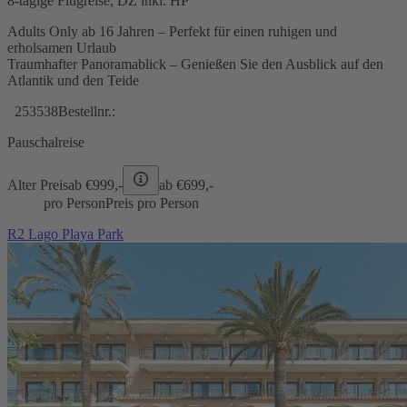
8-tägige Flugreise, DZ inkl. HP
Adults Only ab 16 Jahren – Perfekt für einen ruhigen und
erholsamen Urlaub
Traumhafter Panoramablick – Genießen Sie den Ausblick auf den
Atlantik und den Teide
253538
Bestellnr.:
Pauschalreise
Alter Preis
ab €
999,-
ab €
699,-
pro Person
Preis pro Person
R2 Lago Playa Park