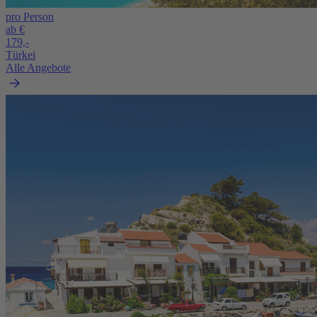
pro Person
ab €
179,-
Türkei
Alle Angebote