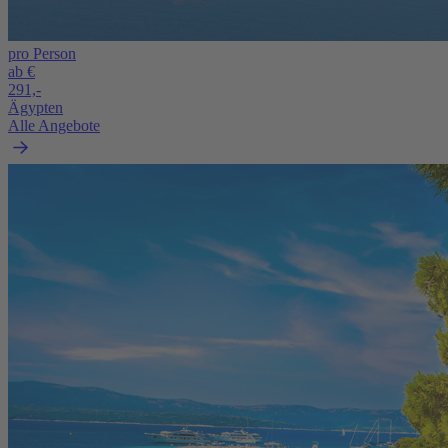
pro Person
ab €
291,-
Ägypten
Alle Angebote