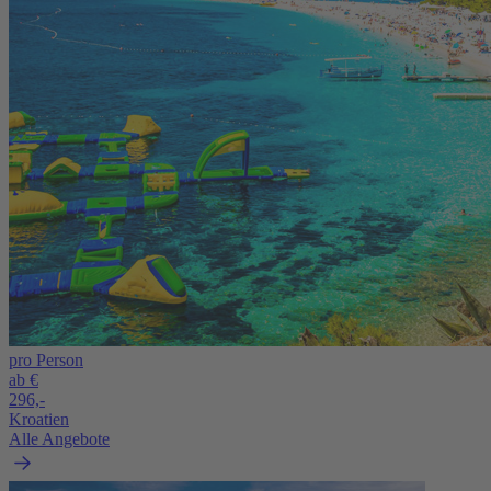
pro Person
ab €
296,-
Kroatien
Alle Angebote