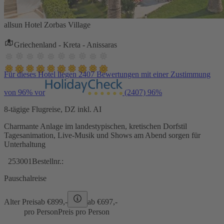
allsun Hotel Zorbas Village
Griechenland - Kreta - Anissaras
Für dieses Hotel liegen 2407 Bewertungen mit einer Zustimmung
von 96% vor
(2407)
96%
8-tägige Flugreise, DZ inkl. AI
Charmante Anlage im landestypischen, kretischen Dorfstil
Tagesanimation, Live-Musik und Shows am Abend sorgen für
Unterhaltung
253001
Bestellnr.:
Pauschalreise
Alter Preis
ab €
899,-
ab €
697,-
pro Person
Preis pro Person