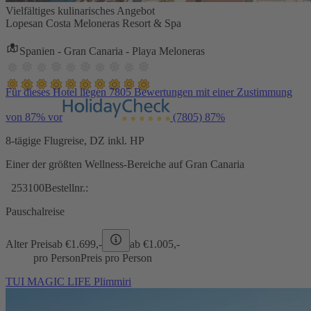
Vielfältiges kulinarisches Angebot
Lopesan Costa Meloneras Resort & Spa
Spanien - Gran Canaria - Playa Meloneras
Für dieses Hotel liegen 7805 Bewertungen mit einer Zustimmung
von 87% vor
(7805)
87%
8-tägige Flugreise, DZ inkl. HP
Einer der größten Wellness-Bereiche auf Gran Canaria
253100
Bestellnr.:
Pauschalreise
Alter Preis
ab €
1.699,-
ab €
1.005,-
pro Person
Preis pro Person
TUI MAGIC LIFE Plimmiri