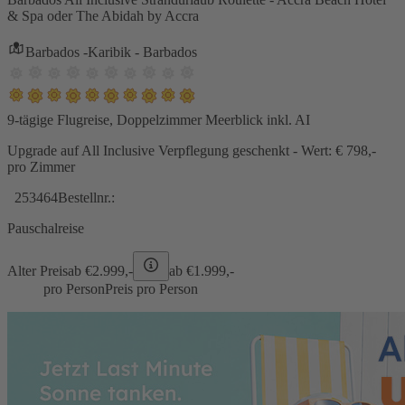
& Spa oder The Abidah by Accra
Barbados -Karibik - Barbados
9-tägige Flugreise, Doppelzimmer Meerblick inkl. AI
Upgrade auf All Inclusive Verpflegung geschenkt - Wert: € 798,-
pro Zimmer
253464
Bestellnr.:
Pauschalreise
Alter Preis
ab €
2.999,-
ab €
1.999,-
pro Person
Preis pro Person