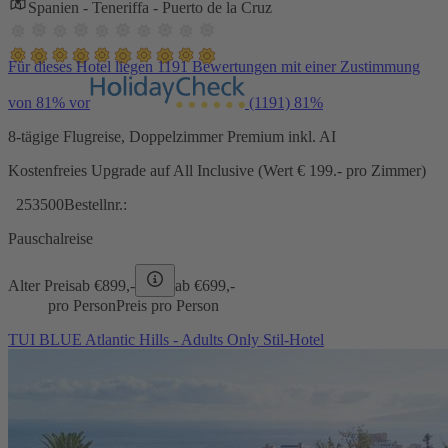
Spanien - Teneriffa - Puerto de la Cruz
Für dieses Hotel liegen 1191 Bewertungen mit einer Zustimmung
von 81% vor
(1191)
81%
8-tägige Flugreise, Doppelzimmer Premium inkl. AI
Kostenfreies Upgrade auf All Inclusive (Wert € 199.- pro Zimmer)
253500
Bestellnr.:
Pauschalreise
Alter Preis
ab €
899,-
ab €
699,-
pro Person
Preis pro Person
TUI BLUE Atlantic Hills - Adults Only Stil-Hotel