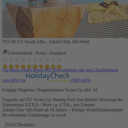
TUI BLUE Insula Alba - Adults Only Stil-Hotel
Griechenland - Kreta - Analipsis
Für dieses Hotel liegen 800 Bewertungen mit einer Zustimmung
von 84% vor
(800)
84%
8-tägige Flugreise, Doppelzimmer Swim-Up inkl. AI
Upgrade auf DZ Swim Up Sharing Pool (bei direkter Buchung des
Zimmertyps DZX2) - Wert: ca. € 550,- pro Zimmer
Adults Only Stil-Hotel ab 16 Jahren – Ruhige Wohlfühlatmosphäre
für erholsame Urlaubstage zu zweit
253537
Bestellnr.: