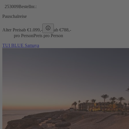
253009
Bestellnr.:
Pauschalreise
Alter Preis
ab €
1.099,-
ab €
788,-
pro Person
Preis pro Person
TUI BLUE Samaya