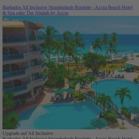
Barbados All Inclusive Strandurlaub Roulette - Accra Beach Hotel
& Spa oder The Abidah by Accra
Upgrade auf All Inclusive
Barbados All Inclusive Strandurlaub Roulette - Accra Beach Hotel