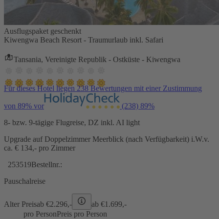
Ausflugspaket geschenkt
Kiwengwa Beach Resort - Traumurlaub inkl. Safari
Tansania, Vereinigte Republik - Ostküste - Kiwengwa
Für dieses Hotel liegen 238 Bewertungen mit einer Zustimmung
von 89% vor
(238)
89%
8- bzw. 9-tägige Flugreise, DZ inkl. AI light
Upgrade auf Doppelzimmer Meerblick (nach Verfügbarkeit) i.W.v.
ca. € 134,- pro Zimmer
253519
Bestellnr.:
Pauschalreise
Alter Preis
ab €
2.296,-
ab €
1.699,-
pro Person
Preis pro Person