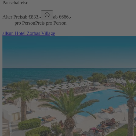
Pauschalreise
Alter Preis
ab €
833,-
ab €
666,-
pro Person
Preis pro Person
allsun Hotel Zorbas Village