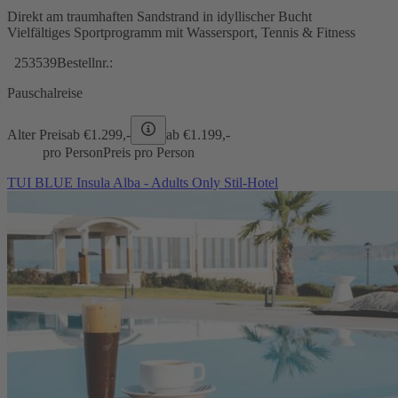
Direkt am traumhaften Sandstrand in idyllischer Bucht
Vielfältiges Sportprogramm mit Wassersport, Tennis & Fitness
253539
Bestellnr.:
Pauschalreise
Alter Preis
ab €
1.299,-
ab €
1.199,-
pro Person
Preis pro Person
TUI BLUE Insula Alba - Adults Only Stil-Hotel